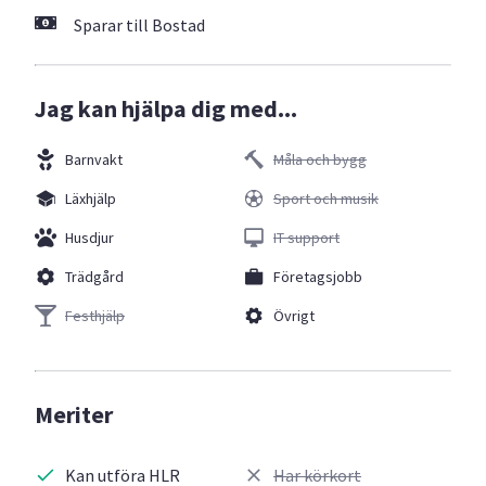
Sparar till Bostad
Jag kan hjälpa dig med...
Barnvakt
Måla och bygg
Läxhjälp
Sport och musik
Husdjur
IT support
Trädgård
Företagsjobb
Festhjälp
Övrigt
Meriter
Kan utföra HLR
Har körkort