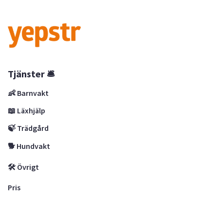
Tjänster 🛎
👶 Barnvakt
📖 Läxhjälp
🍃 Trädgård
🐕 Hundvakt
🛠 Övrigt
Pris