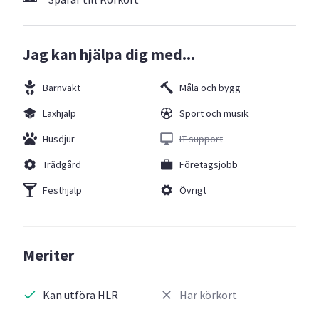
Jag kan hjälpa dig med...
Barnvakt
Måla och bygg
Läxhjälp
Sport och musik
Husdjur
IT support
Trädgård
Företagsjobb
Festhjälp
Övrigt
Meriter
Kan utföra HLR
Har körkort