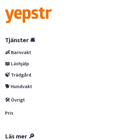
Tjänster 🛎
👶 Barnvakt
📖 Läxhjälp
🍃 Trädgård
🐕 Hundvakt
🛠 Övrigt
Pris
Läs mer 🔎