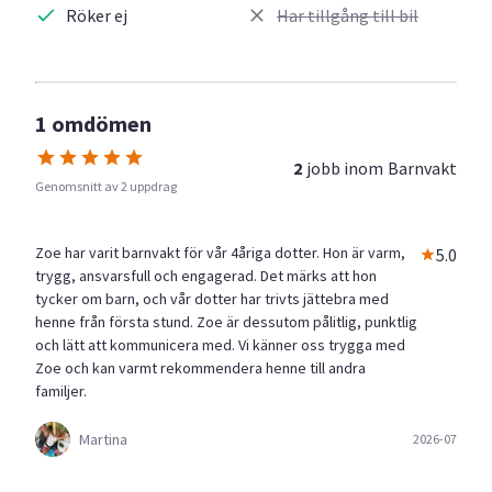
Röker ej
Har tillgång till bil
1 omdömen
2
jobb inom
Barnvakt
Genomsnitt av 2 uppdrag
Zoe har varit barnvakt för vår 4åriga dotter. Hon är varm,
5.0
trygg, ansvarsfull och engagerad. Det märks att hon
tycker om barn, och vår dotter har trivts jättebra med
henne från första stund. Zoe är dessutom pålitlig, punktlig
och lätt att kommunicera med. Vi känner oss trygga med
Zoe och kan varmt rekommendera henne till andra
familjer.
Martina
2026-07