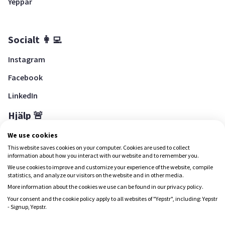
Yeppar
Socialt 👩‍💻
Instagram
Facebook
LinkedIn
Hjälp 🚨
Hjälpcenter
We use cookies
This website saves cookies on your computer. Cookies are used to collect
information about how you interact with our website and to remember you.
We use cookies to improve and customize your experience of the website, compile
Ladda ned Yepstr
statistics, and analyze our visitors on the website and in other media.
More information about the cookies we use can be found in our privacy policy.
Ladda ned Yepstr
Your consent and the cookie policy apply to all websites of "Yepstr", including: Yepstr
- Signup, Yepstr.
Yepstr använder cookies (kakor) för att ge dig en bättre