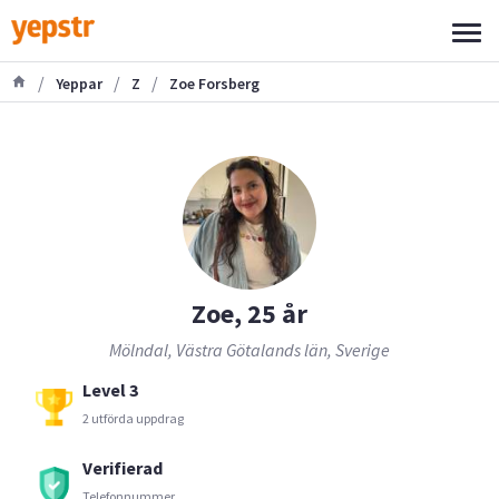
/
/
/
Yeppar
Z
Zoe Forsberg
Zoe, 25 år
Mölndal, Västra Götalands län, Sverige
Level 3
2 utförda uppdrag
Verifierad
Telefonnummer