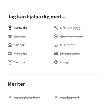
Jag kan hjälpa dig med...
Barnvakt
Måla och bygg
Läxhjälp
Sport och musik
Husdjur
IT support
Trädgård
Företagsjobb
Festhjälp
Övrigt
Meriter
Kan utföra HLR
Har körkort