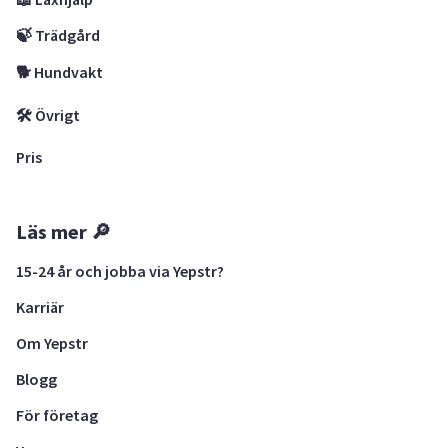
🍃 Trädgård
🐕 Hundvakt
🛠 Övrigt
Pris
Läs mer 🔎
15-24 år och jobba via Yepstr?
Karriär
Om Yepstr
Blogg
För företag