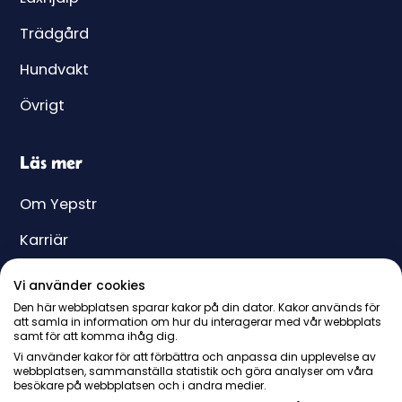
Trädgård
Hundvakt
Övrigt
Läs mer
Om Yepstr
Karriär
Hjälpcenter
Vi använder cookies
Den här webbplatsen sparar kakor på din dator. Kakor används för
Yeppar
att samla in information om hur du interagerar med vår webbplats
samt för att komma ihåg dig.
Pris
Vi använder kakor för att förbättra och anpassa din upplevelse av
webbplatsen, sammanställa statistik och göra analyser om våra
Presentkort
besökare på webbplatsen och i andra medier.