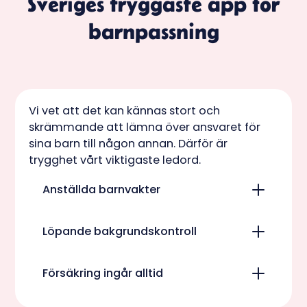
Sveriges tryggaste app för
barnpassning
Vi vet att det kan kännas stort och
skrämmande att lämna över ansvaret för
sina barn till någon annan. Därför är
trygghet vårt viktigaste ledord.
Anställda barnvakter
Alla barnvakter är anställda av oss. Vi
Löpande bakgrundskontroll
kontrollerar deras identitet och för de
som är under 18 år krävs alltid
Vi kontrollerar löpande ett flertal olika
målsmans godkännande.
Försäkring ingår alltid
register, bland annat
belastningsregistret. Om en användare
Sveriges mest heltäckande försäkringar