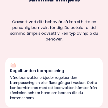
även mindre förseelser innebär att kontot
låses. Vi kommer aldrig tumma på våra
användares säkerhet.
Utöver detta så har vi en av Sveriges mest
Oavsett vad ditt behov är så kan vi hitta en
heltäckande försäkringar som kompenserar
personlig barnvakt för dig. Du betalar alltid
upp till 10 miljoner kronor via
samma timpris oavsett vilken typ av hjälp du
Länsförsäkringar. Ansvar-, olycksfall- och
behöver.
egendomsförsäkring ingår automatiskt för
alla våra uppdrag.
Regelbunden barnpassning
Våra barnvakter erbjuder regelbunden
barnpassning en eller flera gånger i veckan. Detta
kan kombineras med att barnvakten hämtar från
förskolan och tar hand om barnen tills du
kommer hem.