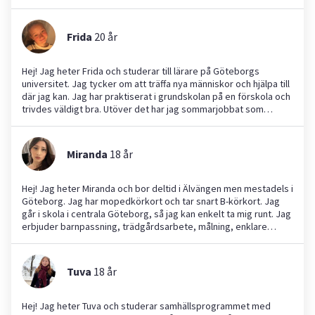
Frida
20
år
Hej! Jag heter Frida och studerar till lärare på Göteborgs
universitet. Jag tycker om att träffa nya människor och hjälpa till
där jag kan. Jag har praktiserat i grundskolan på en förskola och
trivdes väldigt bra. Utöver det har jag sommarjobbat som
vaktmästare på en kyrka, inom hemtjänsten och på Kungälvs
sjukhus. Jag är utbildad undersköterska efter att ha gått vård-
och omsorgsprogrammet på gymnasiet. På fritiden har jag
Miranda
18
år
spelat cello i många år och även fotboll. Jag söker jobb där jag
kan hjälpa till med barnpassning eller ta hand om djur.
Hej! Jag heter Miranda och bor deltid i Älvängen men mestadels i
Göteborg. Jag har mopedkörkort och tar snart B‑körkort. Jag
går i skola i centrala Göteborg, så jag kan enkelt ta mig runt. Jag
erbjuder barnpassning, trädgårdsarbete, målning, enklare
reparationer och djurpassning. Jag är snäll, tålmodig och
noggrann och tycker om att hjälpa till. Jag ser fram emot att
höra av er och hjälpa till där det behövs!
Tuva
18
år
Hej! Jag heter Tuva och studerar samhällsprogrammet med