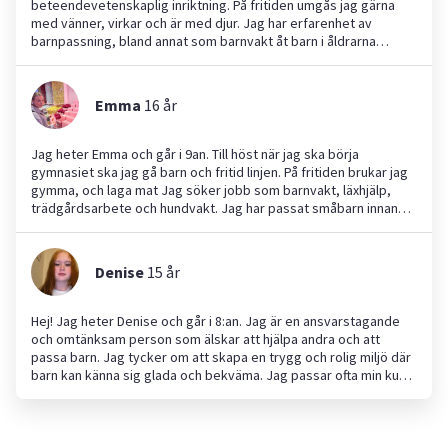
beteendevetenskaplig inriktning. På fritiden umgås jag gärna
med vänner, virkar och är med djur. Jag har erfarenhet av
barnpassning, bland annat som barnvakt åt barn i åldrarna
spädbarn–7 år och genom praktik på förskola. Jag kan hjälpa till
med lek, matning, nattning och hämtning/lämning samt lugn och
trygg läxläsning. Jag är också van vid djurpassning eftersom jag
Emma
16
år
har egna djur och har växt upp med djur hela livet; jag kan hjälpa
till med promenader, lek och enkel skötsel. Jag beskrivs som
pålitlig, flexibel, noggrann och positiv. Hör gärna av dig om du
Jag heter Emma och går i 9an. Till höst när jag ska börja
behöver hjälp med barnpassning, djurpassning eller läxhjälp.
gymnasiet ska jag gå barn och fritid linjen. På fritiden brukar jag
gymma, och laga mat Jag söker jobb som barnvakt, läxhjälp,
trädgårdsarbete och hundvakt. Jag har passat småbarn innan
och är väldigt bra och trygg med barn. Hoppas att vi ses!
Denise
15
år
Hej! Jag heter Denise och går i 8:an. Jag är en ansvarstagande
och omtänksam person som älskar att hjälpa andra och att
passa barn. Jag tycker om att skapa en trygg och rolig miljö där
barn kan känna sig glada och bekväma. Jag passar ofta min kusin
på 5 år då vi brukar baka, laga mat tillsammans , titta film och
även gå ut å leka massor. Jag älskar också djur och trivs väldigt
bra med att ta hand om både barn och husdjur. 🥰 (mitt hår är
ljusare nu men hade ingen annan bild som appen tilllätt)