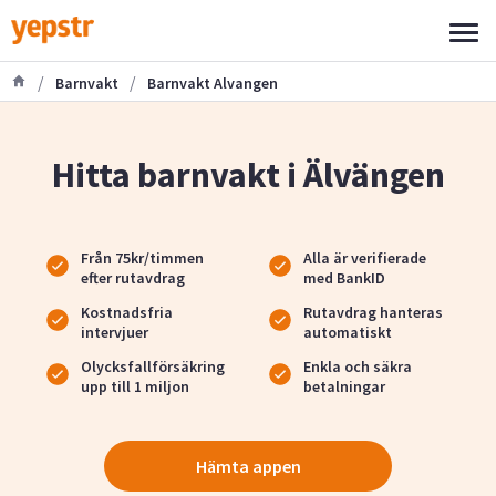
/
/
Barnvakt
Barnvakt Alvangen
Hitta barnvakt i Älvängen
Från 75kr/timmen
Alla är verifierade
efter rutavdrag
med BankID
Kostnadsfria
Rutavdrag hanteras
intervjuer
automatiskt
Olycksfallförsäkring
Enkla och säkra
upp till 1 miljon
betalningar
Hämta appen