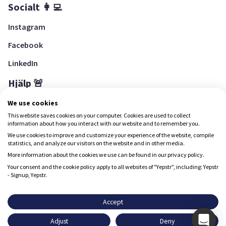
Socialt 👩‍💻
Instagram
Facebook
LinkedIn
Hjälp 🚨
Hjälpcenter
We use cookies
This website saves cookies on your computer. Cookies are used to collect
information about how you interact with our website and to remember you.
We use cookies to improve and customize your experience of the website, compile
Ladda ned Yepstr
statistics, and analyze our visitors on the website and in other media.
More information about the cookies we use can be found in our privacy policy.
Ladda ned Yepstr
Your consent and the cookie policy apply to all websites of "Yepstr", including: Yepstr
- Signup, Yepstr.
Yepstr använder cookies (kakor) för att ge dig en bättre
upplevelse.
Accept
Yepstr AB • Org. 556997-9817 • Skeppsbron 28, 111 30
Adjust
Deny
Stockholm
Godkänn