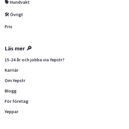
🐕 Hundvakt
🛠 Övrigt
Pris
Läs mer 🔎
15-24 år och jobba via Yepstr?
Karriär
Om Yepstr
Blogg
För företag
Yeppar