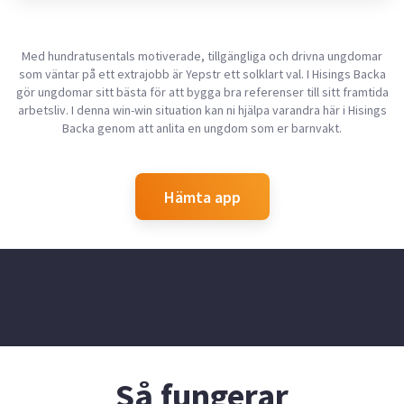
hundar, vilket också gör att jag är bra med djur. Jag har
erfarenhet av att passa barn, då jag ofta tar hand om min
lillebror och mina kusiner, samt har varit barnvakt här på Yepstr i
drygt 2 år. Dessutom är jag bra på att baka och laga mat, och jag
Med hundratusentals motiverade, tillgängliga och drivna ungdomar
har alltid ett stort tålamod. Jag ser fram emot att hjälpa till!
som väntar på ett extrajobb är Yepstr ett solklart val. I Hisings Backa
gör ungdomar sitt bästa för att bygga bra referenser till sitt framtida
arbetsliv. I denna win-win situation kan ni hjälpa varandra här i Hisings
Backa genom att anlita en ungdom som er barnvakt.
Hämta app
Så fungerar