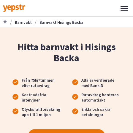
/
/
Barnvakt
Barnvakt Hisings Backa
Hitta barnvakt i Hisings
Backa
Från 75kr/timmen
Alla är verifierade
efter rutavdrag
med BankID
Kostnadsfria
Rutavdrag hanteras
intervjuer
automatiskt
Olycksfallförsäkring
Enkla och säkra
upp till 1 miljon
betalningar