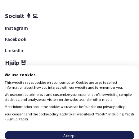
Socialt 👩‍💻
Instagram
Facebook
LinkedIn
Hjälp 🚨
Hjälpcenter
We use cookies
This website saves cookies on your computer. Cookies are used to collect
information about how you interact with our website and to remember you.
We use cookies to improve and customize your experience of the website, compile
Ladda ned Yepstr
statistics, and analyze our visitors on the website and in other media.
More information about the cookies we use can be found in our privacy policy.
Ladda ned Yepstr
Your consent and the cookie policy apply to all websites of "Yepstr", including: Yepstr
- Signup, Yepstr.
Yepstr använder cookies (kakor) för att ge dig en bättre
upplevelse.
Accept