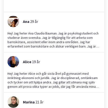
Ana
29
år
Hej! Jag heter Ana Claudia Bauman. Jag är psykologstudent och
studerar även svenska. Jag är tillgänglig för att arbeta som
barnskötare, assistent eller inom andra områden. Jag har
erfarenhet som barnskötare och älskar verkligen barn. Jag är
tålmodig, uppmärksam och ansvarsfull, och jag kommer att ta
hand om ditt barn med kärlek. Jag kan även ge portugisiska
lektioner om det är intressant. Jag brinner för konst och
Alice
19
år
teckning och planerar att utveckla roliga aktiviteter och spel
med barn. Tveka inte att kontakta mig för mer information!
Hej! Jag heter Alice och går sista året på gymnasiet med
inriktning ekonomi och juridik. Jag är disciplinerad, omtänksam
och tycker om att hjälpa andra. Jag gillar att utmana mig själv
genom att prova olika typer av jobb, där jag får använda mina
kunskaper och bidra på ett positivt sätt. Jag uppskattar att
möta nya människor och tycker det känns meningsfullt att få
vara till hjälp. Att göra skillnad i andras vardag är viktigt för mig
Marina
21
år
och jag är bra på att samarbeta och trivs i sociala sammanhang.