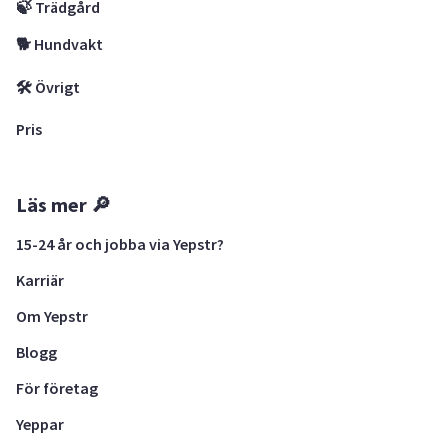
🍃 Trädgård
🐕 Hundvakt
🛠 Övrigt
Pris
Läs mer 🔎
15-24 år och jobba via Yepstr?
Karriär
Om Yepstr
Blogg
För företag
Yeppar