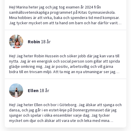
Jag tycker särskilt mycket om barnpassning och har erfarenhet
av att ta hand om barn från 4 år och uppåt, både i grupp och
Hej! Marina heter jag och jag tog examen år 2024 från
enskilt. Eftersom min mamma är förskolelärare har jag fått extra
samhällsvetenskapliga programmet på Kitas Gymnasieskola.
insikt och inspiration kring att arbeta med barn. Behöver du hjälp
Mina hobbies är att virka, baka och spendera tid med kompisar.
med barnvakt, trädgårdsarbete, läxhjälp eller liknande så hjälper
Jag tycker mycket om att ta hand om barn och har därför varit
jag gärna till. Tack!
barnvakt i över 2 år för många olika familjer. Jag gillar även att
städa och hålla rent, så jag hjälper gärna till med
hemmasysslorna också. Jag har ett stort intresse för att arbeta
Robin
18
år
med människor och ser fram emot att vara en del av er familj!
Hej! Jag heter Robin Hussein och söker jobb där jag kan vara till
nytta. Jag är en energisk och social person som gillar att sprida
glädje omkring mig. Jag är positiv, arbetsvillig och vill gärna
bidra till en trivsam miljö. Att ta mig an nya utmaningar ser jag
som en möjlighet att utvecklas. Jag har tidigare erfarenhet av
att ta hand om barn och hjälpa till med läxläsning, men hjälper
också gärna till med andra uppgifter i hemmet. Hoppas vi hörs
Ellen
18
år
snart!
Hej! Jag heter Ellen och bor i Göteborg. Jag älskar att sjunga och
dansa, och jag går i en estet-linje på Donnergymnasiet där jag
sjunger och spelar i olika ensembler varje dag. Jag tycker
mycket om djur och älskar att vara ute och leka med mina
småkusiner och syskon. Jag har växt upp med både katter och