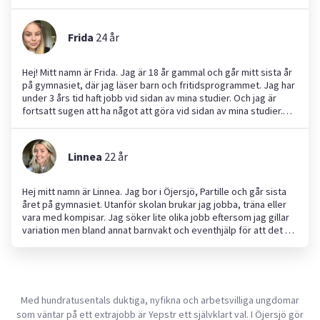
Frida
24
år
Hej! Mitt namn är Frida. Jag är 18 år gammal och går mitt sista år
på gymnasiet, där jag läser barn och fritidsprogrammet. Jag har
under 3 års tid haft jobb vid sidan av mina studier. Och jag är
fortsatt sugen att ha något att göra vid sidan av mina studier.
Jag är en mycket social och aktiv person. Därför söker jag nu lite
extra jobb utöver mina studier. På fritiden gillar jag att vara i
naturen, laga mat och umgås med nära och kära. Jag tillbringar
Linnea
22
år
även tid åt pralintillverkning (minihobby). Jag är en positivt och
framåt person. Jag gillar nya utmaningar. Jag är en mycket
noggrann och trygg person.
Hej mitt namn är Linnea. Jag bor i Öjersjö, Partille och går sista
året på gymnasiet. Utanför skolan brukar jag jobba, träna eller
vara med kompisar. Jag söker lite olika jobb eftersom jag gillar
variation men bland annat barnvakt och eventhjälp för att det är
något jag tycker är väldigt roligt. Som person är jag positiv och
ansvarstagande.
Med hundratusentals duktiga, nyfikna och arbetsvilliga ungdomar
som väntar på ett extrajobb är Yepstr ett självklart val. I Öjersjö gör