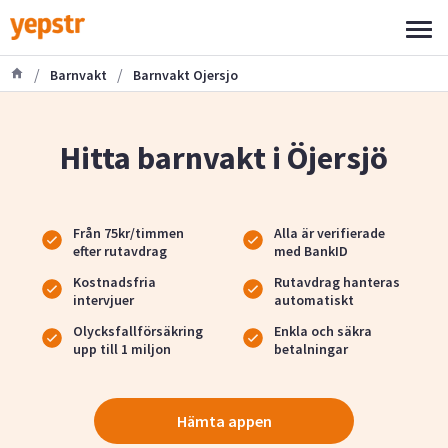
/
/
Barnvakt
Barnvakt Ojersjo
Hitta barnvakt i Öjersjö
Från 75kr/timmen
Alla är verifierade
efter rutavdrag
med BankID
Kostnadsfria
Rutavdrag hanteras
intervjuer
automatiskt
Olycksfallförsäkring
Enkla och säkra
upp till 1 miljon
betalningar
Hämta appen