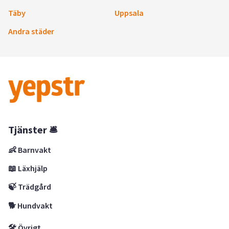
Täby
Uppsala
Andra städer
Tjänster 🛎
👶 Barnvakt
📖 Läxhjälp
🍃 Trädgård
🐕 Hundvakt
🛠 Övrigt