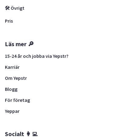
🛠 Övrigt
Pris
Läs mer 🔎
15-24 år och jobba via Yepstr?
Karriär
Om Yepstr
Blogg
För företag
Yeppar
Socialt 👩‍💻