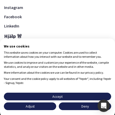
Instagram
Facebook
LinkedIn
Hjälp 🚨
Hjälpcenter
We use cookies
This website saves cookies on your computer. Cookies are used to collect
information about how you interact with our website and to remember you.
We use cookies to improve and customize your experience of the website, compile
Ladda ned Yepstr
statistics, and analyze our visitors on the website and in other media.
More information about the cookies we use can be found in our privacy policy.
Ladda ned Yepstr
Your consent and the cookie policy apply to all websites of "Yepstr", including: Yepstr
- Signup, Yepstr.
Yepstr använder cookies (kakor) för att ge dig en bättre
upplevelse.
Accept
Yepstr AB • Org. 556997-9817 • Skeppsbron 28, 111 30
Adjust
Deny
Stockholm
Godkänn