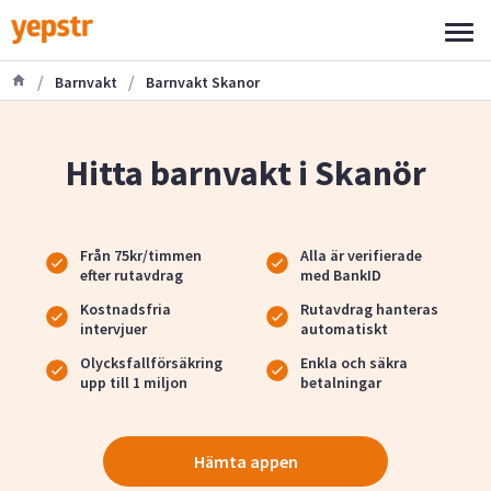
/
/
Barnvakt
Barnvakt Skanor
Hitta barnvakt i Skanör
Från 75kr/timmen
Alla är verifierade
efter rutavdrag
med BankID
Kostnadsfria
Rutavdrag hanteras
intervjuer
automatiskt
Olycksfallförsäkring
Enkla och säkra
upp till 1 miljon
betalningar
Hämta appen