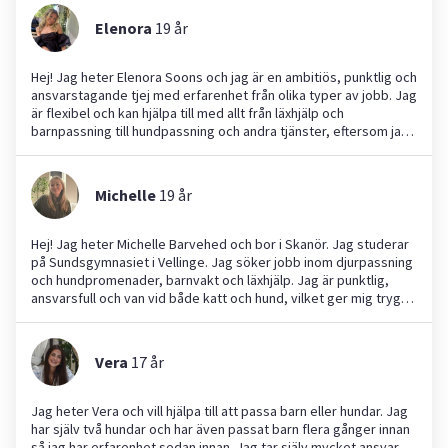
Elenora
19
år
Hej! Jag heter Elenora Soons och jag är en ambitiös, punktlig och
ansvarstagande tjej med erfarenhet från olika typer av jobb. Jag
är flexibel och kan hjälpa till med allt från läxhjälp och
barnpassning till hundpassning och andra tjänster, eftersom jag
tidigare har arbetat med detta. Jag tycker om att hjälpa andra
och är alltid noggrann med att göra mitt bästa. Jag ser fram
emot att få hjälpa dig!
Michelle
19
år
Hej! Jag heter Michelle Barvehed och bor i Skanör. Jag studerar
på Sundsgymnasiet i Vellinge. Jag söker jobb inom djurpassning
och hundpromenader, barnvakt och läxhjälp. Jag är punktlig,
ansvarsfull och van vid både katt och hund, vilket ger mig trygg
erfarenhet av djur. Jag trivs med barn och skapar lätt kontakt.
Jag har starka skolresultat och kan hjälpa till med de flesta
ämnen. Jag gillar att planera, hålla tider och följa instruktioner.
Vera
17
år
Hör gärna av dig om du vill ha någon som är noggrann,
omtänksam och lätt att samarbeta med!
Jag heter Vera och vill hjälpa till att passa barn eller hundar. Jag
har själv två hundar och har även passat barn flera gånger innan
så jag har erfarenhet sedan innan. Jag tar själv mycket ansvar