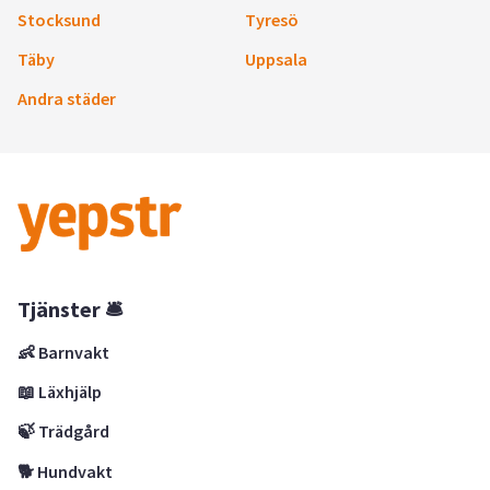
Stocksund
Tyresö
Täby
Uppsala
Andra städer
Tjänster 🛎
👶 Barnvakt
📖 Läxhjälp
🍃 Trädgård
🐕 Hundvakt