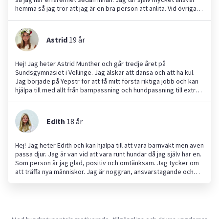
hemma så jag tror att jag är en bra person att anlita. Vid övriga
tjänster är jag även väldigt duktig på att städa hus. Skriv vid
frågor.
Astrid
19
år
Hej! Jag heter Astrid Munther och går tredje året på
Sundsgymnasiet i Vellinge. Jag älskar att dansa och att ha kul.
Jag började på Yepstr för att få mitt första riktiga jobb och kan
hjälpa till med allt från barnpassning och hundpassning till extra
hjälp hemma. Jag är en aktiv person som gärna hjälper andra och
tycker det är roligt att vara till nytta. Jag har tidigare varit
barnvakt åt både föräldrars kompisars barn och via Yepstr, samt
Edith
18
år
hjälpt till på fester med servering och städning. Har också
deltidsjobb på ICA Skanör men vill gärna göra något lite
annorlunda ibland. Hör gärna av dig om du behöver hjälp, jag ser
Hej! Jag heter Edith och kan hjälpa till att vara barnvakt men även
fram emot att hjälpa till!
passa djur. Jag är van vid att vara runt hundar då jag själv har en.
Som person är jag glad, positiv och omtänksam. Jag tycker om
att träffa nya människor. Jag är noggran, ansvarstagande och
ser alltid till att göra det bästa i de uppgifterna jag får.