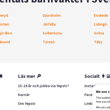
eryd
Djursholm
Enskede
rsten
Järfälla
Lidingö
sjö-Boo
Sollentuna
Solna
ksund
Tyresö
Täby
🛎
Läs mer 🔎
Socialt 👩‍
15-24 år och jobba via Yepstr?
Instagram
We use 
Karriär
Facebook
This websit
how you in
Om Yepstr
LinkedIn
We use cook