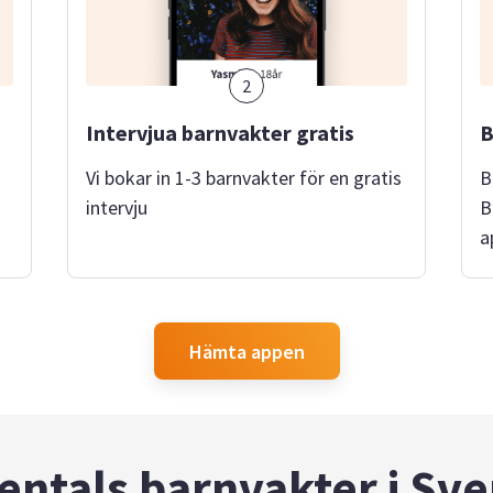
2
Intervjua barnvakter gratis
B
Vi bokar in 1-3 barnvakter för en gratis
B
intervju
B
a
Hämta appen
entals barnvakter i Sve