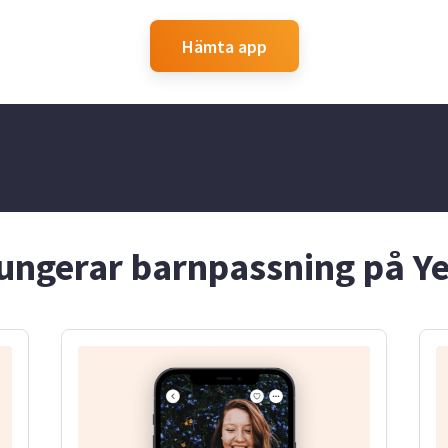
iljö. Jag hjälper
ed läxläsning,
teter. Ser fram
Hämta app
lpa er familj på
ch positivt sätt.
ungerar barnpassning på Y