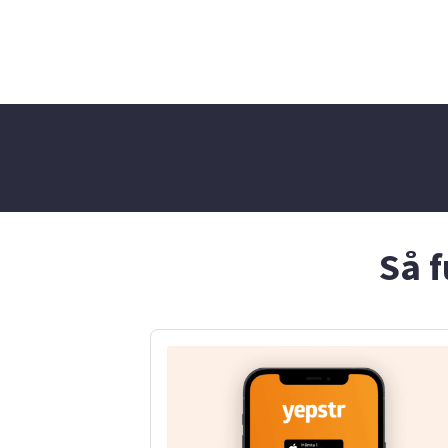
Jag ser fram emot att hjälpa
och lekfull m
er familj på ett ansvarsfullt
gärna till m
och omtänksamt sätt!
eller aktivi
emot att hjä
ett tryggt o
Så f