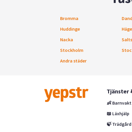
Bromma
Dand
Huddinge
Häge
Nacka
Salt
Stockholm
Stoc
Andra städer
Tjänster 
👶 Barnvakt
📖 Läxhjälp
🍃 Trädgård