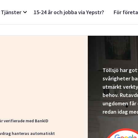
Tjänster
15-24 år och jobba via Yepstr?
För föret
Töllsjö har got
svårigheter bar
utmärkt verkty
behov. Rutavdr
ungdomen får e
redan idag med
är verifierade med BankID
vdrag hanteras automatiskt