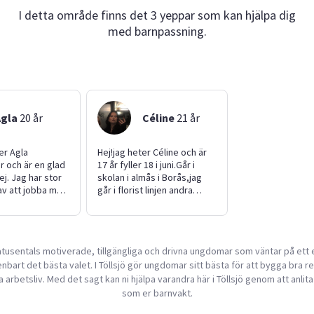
I detta område finns det 3 yeppar som kan hjälpa dig
med barnpassning.
Agla
20
år
Céline
21
år
er Agla
Hej!jag heter Céline och är
r och är en glad
17 år fyller 18 i juni.Går i
jej. Jag har stor
skolan i almås i Borås,jag
av att jobba med
går i florist linjen andra
 under snart ett
året,jag går även
som
lärlingsprogrammet då jag
nt på en skola
går i skolan 2 dagar i veckan
ids efter skoltid.
och jobbar i butik två dagar i
usentals motiverade, tillgängliga och drivna ungdomar som väntar på ett 
så flera yngre
veckan.jag har även en stor
bart det bästa valet. I Töllsjö gör ungdomar sitt bästa för att bygga bra re
 åldrarna 4–15
familj med 5 syskon så jag
fta passar. Jag
är van vid barn.Har vana
da arbetsliv. Med det sagt kan ni hjälpa varandra här i Töllsjö genom att anli
svarsfull och
med dom flesta djur.gillar
som er barnvakt.
tt skapa en lugn
att städa och fixa