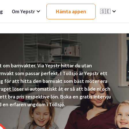
ag
Om Yepstr
Hämta appen
🇸🇪
t om barnvakter. Via Yepstr hittar du utan
nvakt som passar perfekt. I Töllsjö är Yepstr ett
g för att hitta den barnvakt som bäst möter era
aget löser vi automatiskt åt er så att både ni och
tt bra pris respektive lön. Boka en gratis intervju
 en erfaren ungdom i Töllsjö.