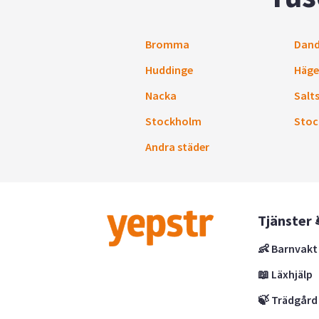
Bromma
Dand
Huddinge
Häge
Nacka
Salt
Stockholm
Stoc
Andra städer
Tjänster 
👶 Barnvakt
📖 Läxhjälp
🍃 Trädgård