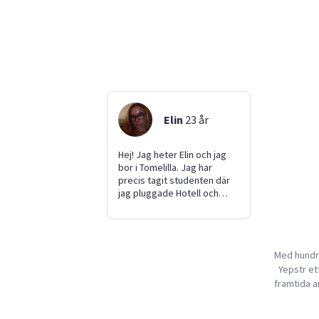
Elin
23
år
Hej! Jag heter Elin och jag
bor i Tomelilla. Jag har
precis tagit studenten där
jag pluggade Hotell och
restaurang. På fritiden gillar
jag att dansa och hänga
med vänner. Jag söker jobb
som barnvakt eftersom jag
Med hundra
har alltid passat kusinernas
Yepstr ett
barn när föräldrarna varit
iväg. Jag är en noggrann tjej
framtida a
som alltid håller tiderna och
vill ha det rent och fint om