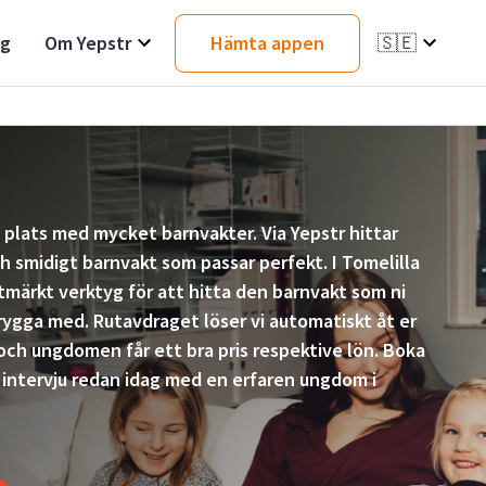
ag
Om Yepstr
Hämta appen
🇸🇪
n plats med mycket barnvakter. Via Yepstr hittar
 smidigt barnvakt som passar perfekt. I Tomelilla
utmärkt verktyg för att hitta den barnvakt som ni
rygga med. Rutavdraget löser vi automatiskt åt er
 och ungdomen får ett bra pris respektive lön. Boka
 intervju redan idag med en erfaren ungdom i