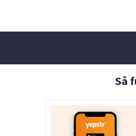
mig. Hör gärna av er vid
intresse😊
Så f