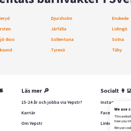
eryd
Djursholm
Enskede
rsten
Järfälla
Lidingö
sjö-Boo
Sollentuna
Solna
ksund
Tyresö
Täby
🛎
Läs mer 🔎
Socialt 👩‍
15-24 år och jobba via Yepstr?
Instagram
We use 
Karriär
Facebook
This websit
how you in
Om Yepstr
LinkedIn
We use cook