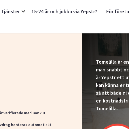
Tjänster
15-24 år och jobba via Yepstr?
För föret
Tomelilla är e
man snabbt och
är Yepstr ett 
kan känna er t
så att både ni
en kostnadsfri
Tomelilla.
är verifierade med BankID
vdrag hanteras automatiskt