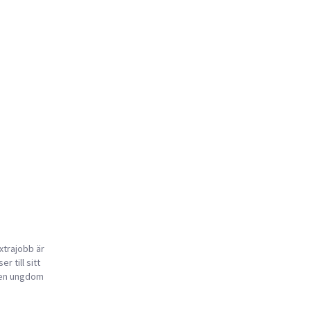
xtrajobb är
r till sitt
a en ungdom