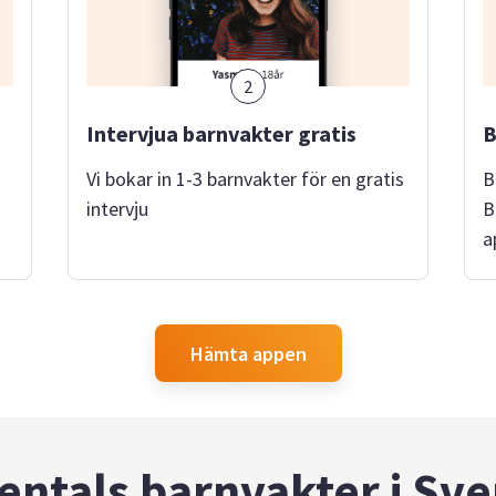
2
Intervjua barnvakter gratis
B
Vi bokar in 1-3 barnvakter för en gratis
B
intervju
B
a
Hämta appen
entals barnvakter i Sve