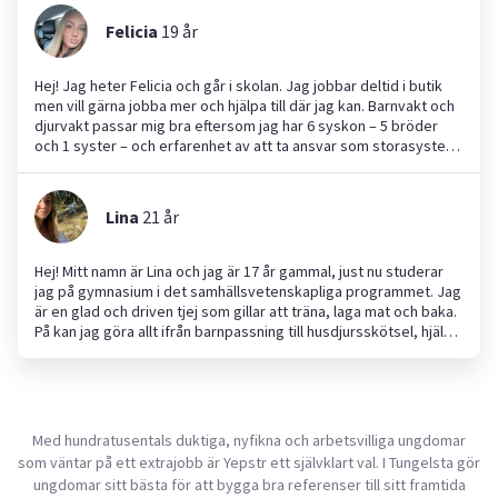
Felicia
19
år
Hej! Jag heter Felicia och går i skolan. Jag jobbar deltid i butik
men vill gärna jobba mer och hjälpa till där jag kan. Barnvakt och
djurvakt passar mig bra eftersom jag har 6 syskon – 5 bröder
och 1 syster – och erfarenhet av att ta ansvar som storasyster.
Jag är uppväxt på ett torp fyllt med djur, från kossor till katter,
så jag har mycket erfarenhet av djurvård. Jag ser fram emot nya
utmaningar och att kunna hjälpa till där det behövs!
Lina
21
år
Hej! Mitt namn är Lina och jag är 17 år gammal, just nu studerar
jag på gymnasium i det samhällsvetenskapliga programmet. Jag
är en glad och driven tjej som gillar att träna, laga mat och baka.
På kan jag göra allt ifrån barnpassning till husdjursskötsel, hjälpa
till att handla, flytthjälp och trädgårds hjälp. Jag har både mindre
syskon, en hund och erfarenhet av trädgårdsfix och måleri. Jag
är noga med att passa tider och göra ett noggrant arbete.
Med hundratusentals duktiga, nyfikna och arbetsvilliga ungdomar
som väntar på ett extrajobb är Yepstr ett självklart val. I Tungelsta gör
ungdomar sitt bästa för att bygga bra referenser till sitt framtida