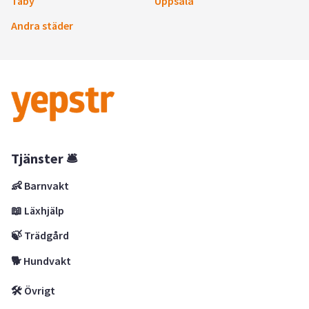
Täby
Uppsala
Andra städer
Tjänster 🛎
👶 Barnvakt
📖 Läxhjälp
🍃 Trädgård
🐕 Hundvakt
🛠 Övrigt