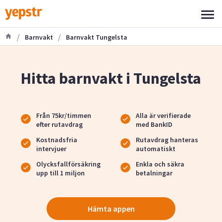
/
/
Barnvakt
Barnvakt Tungelsta
Hitta barnvakt i Tungelsta
Från 75kr/timmen
Alla är verifierade
efter rutavdrag
med BankID
Kostnadsfria
Rutavdrag hanteras
intervjuer
automatiskt
Olycksfallförsäkring
Enkla och säkra
upp till 1 miljon
betalningar
Hämta appen