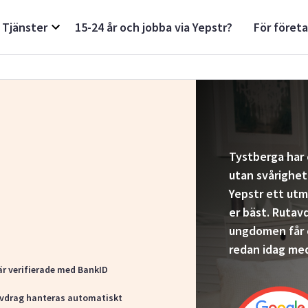
Tjänster
15-24 år och jobba via Yepstr?
För föret
Tystberga har 
utan svårighet
Yepstr ett utm
er bäst. Rutavd
ungdomen får e
redan idag med
är verifierade med BankID
vdrag hanteras automatiskt