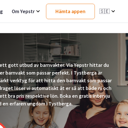
ag
Om Yepstr
Hämta appen
🇸🇪
ett gott utbud av barnvakter. Via Yepstr hittar du
er barnvakt som passar perfekt. I Tystberga är
ärkt verktyg för att hitta den barnvakt som passar
raget löser vi automatiskt åt er så att både ni och
tt bra pris respektive lön. Boka en gratis intervju
 en erfaren ungdom i Tystberga.