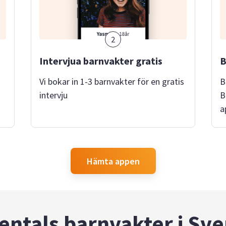
2
Intervjua barnvakter gratis
B
Vi bokar in 1-3 barnvakter för en gratis
B
intervju
B
a
Hämta appen
entals barnvakter i Sve