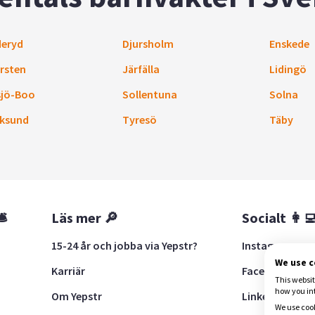
eryd
Djursholm
Enskede
rsten
Järfälla
Lidingö
sjö-Boo
Sollentuna
Solna
ksund
Tyresö
Täby
🛎
Läs mer 🔎
Socialt 👩‍
15-24 år och jobba via Yepstr?
Instagram
We use 
Karriär
Facebook
This websit
how you in
Om Yepstr
LinkedIn
We use cook