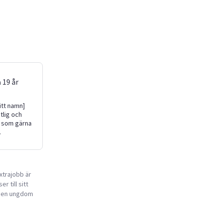
a
19
år
itt namn]
itlig och
 som gärna
xhjälp,
h enklare
. Jag är
lig och
xtrajobb är
 ansvar. Jag
r till sitt
pt familj och
npassning
ta en ungdom
t planera
eka