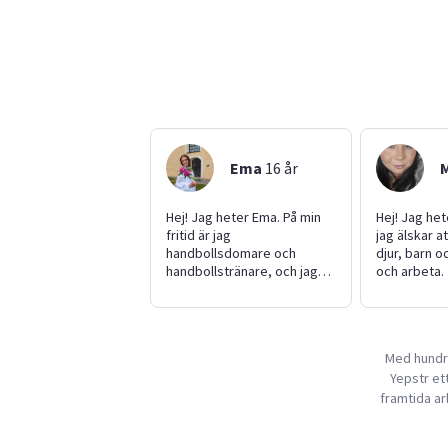
Ema
16
år
Hej! Jag heter Ema. På min
Hej! Jag he
fritid är jag
jag älskar 
handbollsdomare och
djur, barn o
handbollstränare, och jag
och arbeta. 
har ett stort intresse för
erfarenhet 
teater och musik. Jag är
Jag har pra
social, ansvarsfull och gör
förskola oc
alltid mitt bästa. Jag är glad,
barnvaktat 
Med hundra
positiv och är bra på att
andra barn i
Yepstr ett
hitta lösningar i knepiga
ligger mig 
situationer. Jag har
hjärtat och 
framtida ar
utbildning inom pedagogik
ansvarstag
och har mycket erfarenhet
engagerad. 