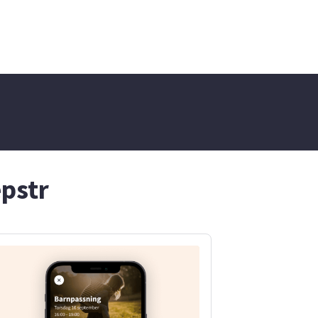
r. Jag är
am och
l med lättare
 Hör gärna
ar jag mer
jälpa just er
epstr