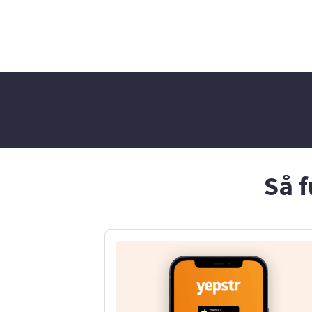
av att ta hand om människor.
gärna till m
Jag kan hjälpa till med
läxläsning,
barnvakt, djurvakt, läxhjälp
sysslor i h
och även enklare
allmän städ
marknadsföring. Jag är
arbeta i tr
punktlig, flexibel och
mig utmärkt
anpassar mig lätt till
dig om du sö
familjens behov. Hör gärna
person som 
av er om ni vill veta mer!
både barn, d
din trädgård
Så f