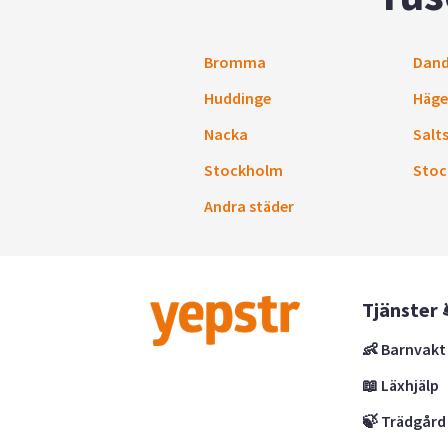
Bromma
Dand
Huddinge
Häge
Nacka
Salt
Stockholm
Stoc
Andra städer
Tjänster 
👶 Barnvakt
📖 Läxhjälp
🍃 Trädgård