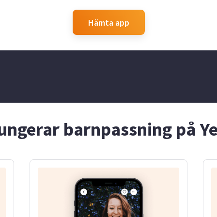
ed lek,
ganska vuxen av mig och är
pedagogiska leka
 hämtning och
noggrann, punktlig och
också ordnings
emmet eller bara
hjälpsam. Jag trivs med
hjälper gärna til
Hämta app
ning och även att
barnpassning, läxhjälp och
hushållssysslor.
ädgården passar
andra uppdrag i hemmet,
av dig så berätt
. Hör gärna av
och ser fram emot att hjälpa
och hur jag kan h
ker en pålitlig
till hos dig.
familj!
bryr sig om
jur och såklart
. ❤️
ungerar barnpassning på Y