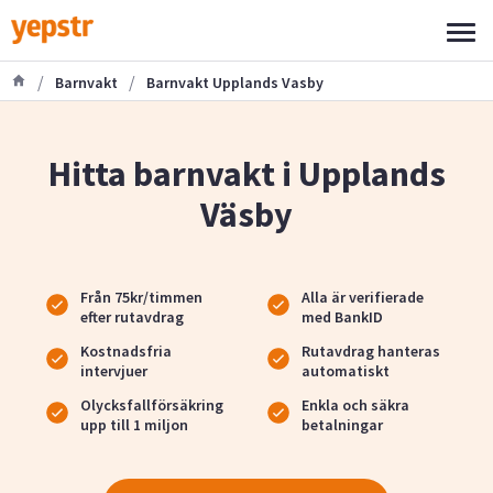
/
/
Barnvakt
Barnvakt Upplands Vasby
Hitta barnvakt i Upplands
Väsby
Från 75kr/timmen
Alla är verifierade
efter rutavdrag
med BankID
Kostnadsfria
Rutavdrag hanteras
intervjuer
automatiskt
Olycksfallförsäkring
Enkla och säkra
upp till 1 miljon
betalningar