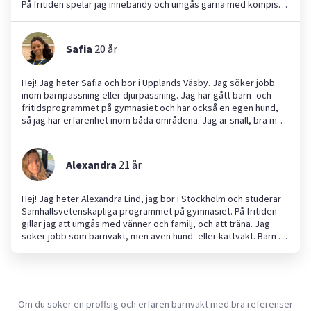
hundar tidigare. Jag är en mycket hjälpsam och allmänbildad tjej
På fritiden spelar jag innebandy och umgås gärna med kompisar.
inom alla ämnen och menar därav att jag vore en bra match till
Under sommaren jobbar jag som simlärarassistent vilket har
dig som söker läxhjälp till dig själv, dina barn osv. Jag är även
gett mig värdefull erfarenhet av att arbeta med barn. Jag brukar
flexibel och är villig att resa inom Stockholms kommun för
också passa mina små kusiner på sommaren. Jag tycker att det
Safia
20
år
arbete.
är viktigt att skapa trygghet och ha roligt tillsammans med
barnen. Ser fram emot att hjälpa till hos er!
Hej! Jag heter Safia och bor i Upplands Väsby. Jag söker jobb
inom barnpassning eller djurpassning. Jag har gått barn- och
fritidsprogrammet på gymnasiet och har också en egen hund,
så jag har erfarenhet inom båda områdena. Jag är snäll, bra med
barn och väldigt punktlig. Jag håller alltid mina tider och jobbar
hårt. Dessutom är jag flytande i både svenska och engelska. Jag
ser fram emot att höra från er! Ha det så bra!
Alexandra
21
år
Hej! Jag heter Alexandra Lind, jag bor i Stockholm och studerar
Samhällsvetenskapliga programmet på gymnasiet. På fritiden
gillar jag att umgås med vänner och familj, och att träna. Jag
söker jobb som barnvakt, men även hund- eller kattvakt. Barn är
något som ligger mig extra nära hjärtat eftersom jag under hela
mitt liv har varit omringad av barn i alla åldrar. Jag har 3
småsyskon (7 år, 9 år och 13 år) som jag har passat och hjälpt till
med sedan de var pyttesmå. Jag har 12 kusiner varav 8 av dem
är yngre än mig som jag även hjälpt till att passa vid behov. Jag
Om du söker en proffsig och erfaren barnvakt med bra referenser