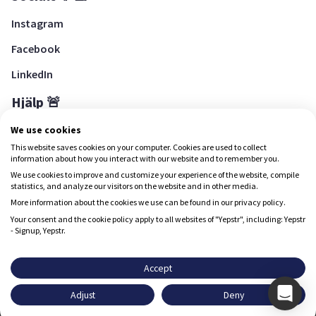
Instagram
Facebook
LinkedIn
Hjälp 🚨
Hjälpcenter
We use cookies
This website saves cookies on your computer. Cookies are used to collect
information about how you interact with our website and to remember you.
We use cookies to improve and customize your experience of the website, compile
Ladda ned Yepstr
statistics, and analyze our visitors on the website and in other media.
More information about the cookies we use can be found in our privacy policy.
Ladda ned Yepstr
Your consent and the cookie policy apply to all websites of "Yepstr", including: Yepstr
- Signup, Yepstr.
Yepstr använder cookies (kakor) för att ge dig en bättre
upplevelse.
Accept
Yepstr AB • Org. 556997-9817 • Skeppsbron 28, 111 30
Adjust
Deny
Stockholm
Godkänn