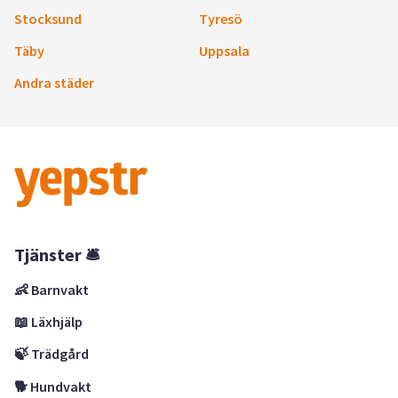
Stocksund
Tyresö
Täby
Uppsala
Andra städer
Tjänster 🛎
👶 Barnvakt
📖 Läxhjälp
🍃 Trädgård
🐕 Hundvakt