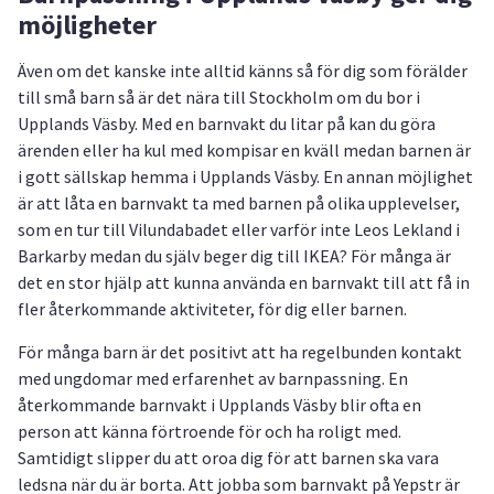
möjligheter
Även om det kanske inte alltid känns så för dig som förälder
till små barn så är det nära till Stockholm om du bor i
Upplands Väsby. Med en barnvakt du litar på kan du göra
ärenden eller ha kul med kompisar en kväll medan barnen är
i gott sällskap hemma i Upplands Väsby. En annan möjlighet
är att låta en barnvakt ta med barnen på olika upplevelser,
som en tur till Vilundabadet eller varför inte Leos Lekland i
Barkarby medan du själv beger dig till IKEA? För många är
det en stor hjälp att kunna använda en barnvakt till att få in
fler återkommande aktiviteter, för dig eller barnen.
För många barn är det positivt att ha regelbunden kontakt
med ungdomar med erfarenhet av barnpassning. En
återkommande barnvakt i Upplands Väsby blir ofta en
person att känna förtroende för och ha roligt med.
Samtidigt slipper du att oroa dig för att barnen ska vara
ledsna när du är borta. Att jobba som barnvakt på Yepstr är