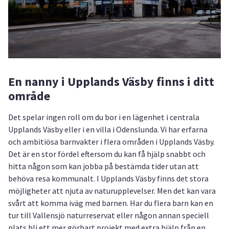
En nanny i Upplands Väsby finns i ditt
område
Det spelar ingen roll om du bor i en lägenhet i centrala
Upplands Väsby eller i en villa i Odenslunda. Vi har erfarna
och ambitiösa barnvakter i flera områden i Upplands Väsby.
Det är en stor fördel eftersom du kan få hjälp snabbt och
hitta någon som kan jobba på bestämda tider utan att
behöva resa kommunalt. I Upplands Väsby finns det stora
möjligheter att njuta av naturupplevelser. Men det kan vara
svårt att komma iväg med barnen. Har du flera barn kan en
tur till Vallensjö naturreservat eller någon annan speciell
plats bli ett mer görbart projekt med extra hjälp från en