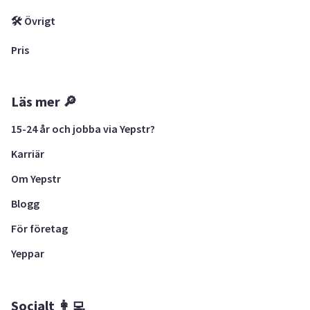
🛠 Övrigt
Pris
Läs mer 🔎
15-24 år och jobba via Yepstr?
Karriär
Om Yepstr
Blogg
För företag
Yeppar
Socialt 👩‍💻