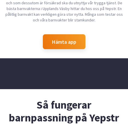
har även varit tränare i cheerleading mellan åldrarna 5-10 år och
och som dessutom är försäkrad ska du utnyttja vår trygga tjänst. De
praktiserat i förskoleklass för några år sedan. Jag tar stort
bästa barnvakterna i Upplands Väsby hittar du hos oss på Yepstr. En
ansvar gällande både jobbet och tiderna som ska passas. Tveka
pålitlig barnvakt kan verkligen göra stor nytta. Många som testar oss
inte att höra av dig till mig om du tror att jag passar för just dig!
och våra barnvakter blir stamkunder.
Hämta app
Så fungerar
barnpassning på Yepstr