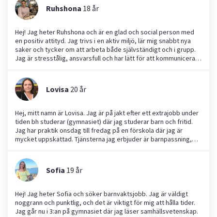
Ruhshona
18
år
Hej! Jag heter Ruhshona och är en glad och social person med
en positiv attityd. Jag trivs i en aktiv miljö, lär mig snabbt nya
saker och tycker om att arbeta både självständigt och i grupp.
Jag är stresstålig, ansvarsfull och har lätt för att kommunicera
med nya människor. På Yepstr söker jag jobb inom barnpassning,
hundpassning, läxhjälp, trädgårdsarbete och andra sysslor. Jag
har alltid älskat att spendera tid med barn och har tidigare
Lovisa
20
år
erfarenhet som barnvakt under flera månader. Dessutom har jag
haft prao på en förskola, där jag fick värdefull erfarenhet av att
leka och ta hand om barn i olika åldrar. Jag har även stor
Hej, mitt namn är Lovisa. Jag är på jakt efter ett extrajobb under
erfarenhet av att ta hand om djur, särskilt hundar, eftersom jag
tiden bh studerar (gymnasiet) där jag studerar barn och fritid.
själv har en och har hjälpt till med hundpassning flera gånger.
Jag har praktik onsdag till fredag på en förskola där jag är
Jag ser fram emot att få möjligheten att hjälpa till och hoppas
mycket uppskattad. Tjänsterna jag erbjuder är barnpassning,
att jag kan vara till nytta för er!
läxhjälp och hundpassning. Anledningen till att man bör anlita mig
är att jag är person med svenska som modersmål och
avancerad kunskap inom det engelska språket, jag är mycket
Sofia
19
år
bra på att hålla tider och är erfaren. Eftersom jag praktiserar på
förskola (år 2/3) är jag mycket erfaren av barn och kan ha en
stark och förstående kommunikation med barn. Jag har även
Hej! Jag heter Sofia och söker barnvaktsjobb. Jag är väldigt
erfarenhet av barnpassning sedan tidigare. Jag har erfarenhet
noggrann och punktlig, och det är viktigt för mig att hålla tider.
av hundpassning då jag passat släktingars och kompisars
Jag går nu i 3:an på gymnasiet där jag läser samhällsvetenskap.