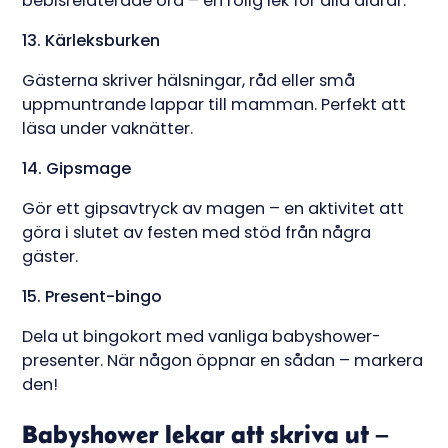
bebisrelaterade ord – en rolig lek för alla åldrar.
13. Kärleksburken
Gästerna skriver hälsningar, råd eller små
uppmuntrande lappar till mamman. Perfekt att
läsa under vaknätter.
14. Gipsmage
Gör ett gipsavtryck av magen – en aktivitet att
göra i slutet av festen med stöd från några
gäster.
15. Present-bingo
Dela ut bingokort med vanliga babyshower-
presenter. När någon öppnar en sådan – markera
den!
Babyshower lekar att skriva ut –