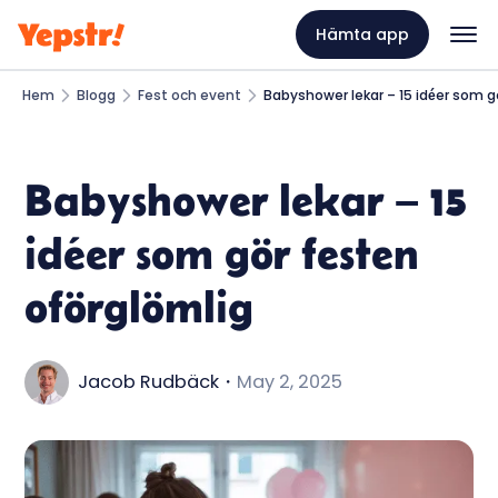
Hämta app
Hem
Blogg
Fest och event
Babyshower lekar – 15 idéer som g
Babyshower lekar – 15
idéer som gör festen
oförglömlig
Jacob Rudbäck
・
May 2, 2025