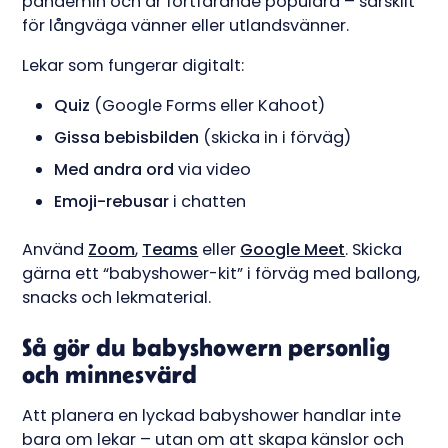
pandemin och är fortfarande populära – särskilt
för långväga vänner eller utlandsvänner.
Lekar som fungerar digitalt:
Quiz
(Google Forms eller Kahoot)
Gissa bebisbilden
(skicka in i förväg)
Med andra ord
via video
Emoji-rebusar
i chatten
Använd
Zoom
,
Teams
eller
Google Meet
. Skicka
gärna ett “babyshower-kit” i förväg med ballong,
snacks och lekmaterial.
Så gör du babyshowern personlig
och minnesvärd
Att planera en lyckad babyshower handlar inte
bara om lekar – utan om att skapa känslor och