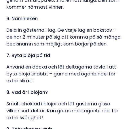
genom att klippa ett snöre i rätt längd. Den som
kommer närmast vinner.
6. Namnleken
Dela in gästerna i lag. Ge varje lag en bokstav –
de har 2 minuter på sig att komma på så många
bebisnamn som möjligt som börjar på den.
7. Byta blöja på tid
Använd en docka och låt deltagarna tävla i att
byta blöja snabbt – gärna med ögonbindel för
extra skratt.
8. Vad är i blöjan?
Smält choklad i blöjor och låt gästerna gissa
vilken sort det är. Kan göras med ögonbindel för
extra svårighet!