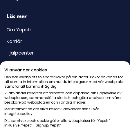
Läs mer
Om Yepstr
Karriär
Hjälpcenter
Yeppar
Vi använder cookies
Pris
Den här webbplatsen sparar kakor på din dator. Kakor används för
att samla in information om hur du interagerar med vår webbplats
samt för att komma ihåg dig.
Presentkort
Vi använder kakor för att förbättra och anpassa din upplevelse av
webbplatsen, sammanställa statistik och göra analyser om våra
besökare på webbplatsen och i andra medier.
Mer information om vilka kakor vi använder finns i vår
integritetspolicy.
Ditt samtycke och cookie gäller alla webbplatser för "Yepstr",
inklusive: Yepstr - Signup, Yepstr.