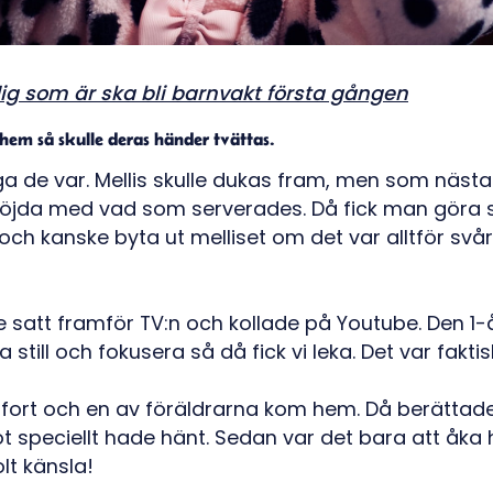
 dig som är ska bli barnvakt första gången
 hem så skulle deras händer tvättas.
ga de var. Mellis skulle dukas fram, men som näst
d nöjda med vad som serverades. Då fick man göra si
h kanske byta ut melliset om det var alltför svår
 satt framför TV:n och kollade på Youtube. Den 1-å
a still och fokusera så då fick vi leka. Det var fakti
vt fort och en av föräldrarna kom hem. Då berättad
t speciellt hade hänt. Sedan var det bara att åk
olt känsla!