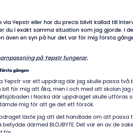
via Yepstr eller har du precis blivit kallad till interv
er du i exakt samma situation som jag gjorde. I d
men även en syn på hur det var för mig första gång
arnpassning på Yepstr fungerar.
 första gången
ia Yepstr var ett uppdrag där jag skulle passa två 
 bit för mig att åka, men i och med att skolan jag 
Saltsjöbaden i Nacka där uppdraget skulle utföras så
stämde mig för att ge det ett försök.
pdraget läste jag att det handlade om att passa tv
a betydde därmed BLÖJBYTE. Det var en av de saker 
d för.