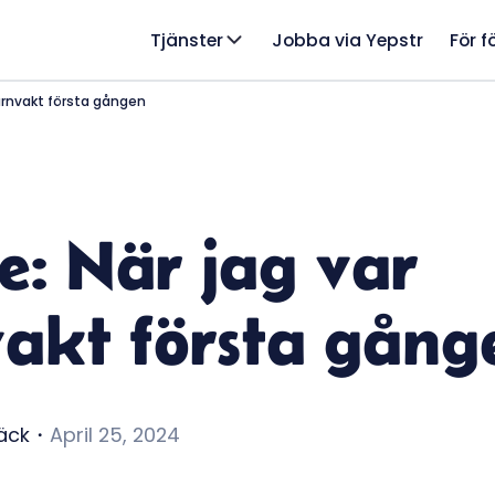
Tjänster
Jobba via Yepstr
För f
barnvakt första gången
te: När jag var
akt första gång
äck
・
April 25, 2024