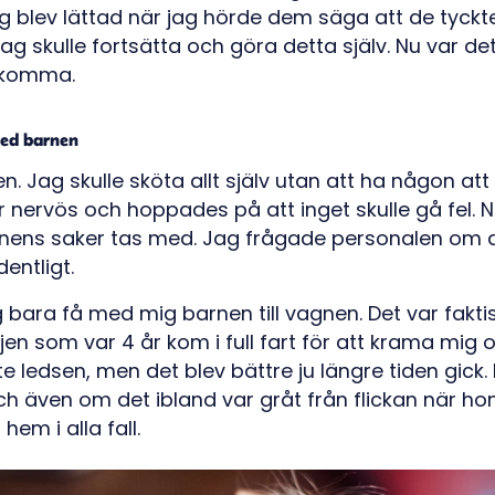
g blev lättad när jag hörde dem säga att de tyck
 jag skulle fortsätta och göra detta själv. Nu var d
 komma.
ed barnen
 Jag skulle sköta allt själv utan att ha någon att
nervös och hoppades på att inget skulle gå fel. Nä
rnens saker tas med. Jag frågade personalen om 
dentligt.
ag bara få med mig barnen till vagnen. Det var fakti
ejen som var 4 år kom i full fart för att krama mig oc
 lite ledsen, men det blev bättre ju längre tiden gic
även om det ibland var gråt från flickan när hon in
hem i alla fall.