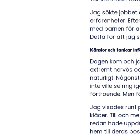
Jag sökte jobbet
erfarenheter. Efte
med barnen för at
Detta för att jag 
Känslor och tankar in
Dagen kom och jag
extremt nervös och
naturligt. Någonst
inte ville se mig 
förtroende. Men f
Jag visades runt 
kläder. Till och m
redan hade uppdr
hem till deras bos