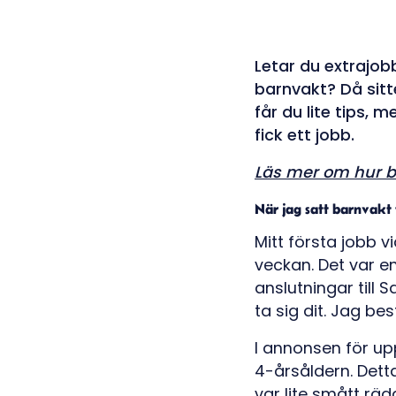
Letar du extrajobb 
barnvakt? Då sitt
får du lite tips, 
fick ett jobb.
Läs mer om hur b
När jag satt barnvakt
Mitt första jobb v
veckan. Det var en
anslutningar till 
ta sig dit. Jag be
I annonsen för up
4-årsåldern. Dett
var lite smått räd