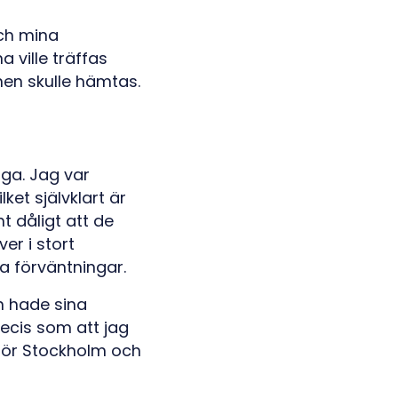
ch mina
a ville träffas
nen skulle hämtas.
äga. Jag var
ket självklart är
t dåligt att de
er i stort
a förväntningar.
n hade sina
recis som att jag
för Stockholm och