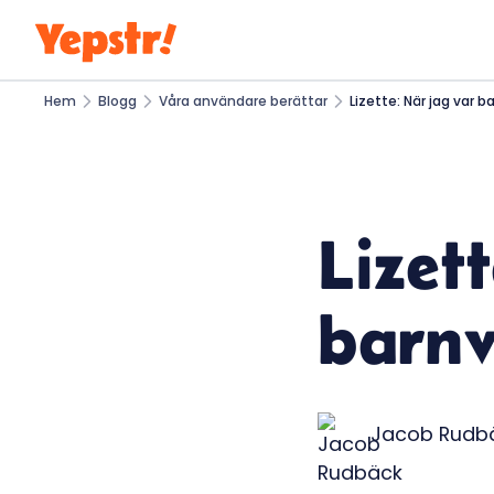
Hem
Blogg
Våra användare berättar
Lizette: När jag var 
Lizet
barnv
Jacob Rudb