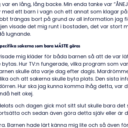
g var en lång, lång backe. Min enda tanke var “ÅNEJ
 med ett barn i vagn och ett annat som klagar på
bbt trängas bort på grund av all information jag f
en visade det mig runt i bostaden, det var stort m
då lugnande.
 specifika sakerna som bara MÅSTE göras
isade mig kläder för båda barnen så att de var lätt a
 bytas. Hur TV:n fungerade, vilka program som va
 barnen skulle äta varje dag efter dagis. Mardrömme
 olika och att sakerna skulle byta plats. Den sista i
l dörren. Hur ska jag kunna komma ihåg detta, var 
då helt okej.
delats och dagen gick mot sitt slut skulle bara det
ortsätta och sedan även göra detta själv eller är 
bra. Barnen hade lärt känna mig lite och så även fö