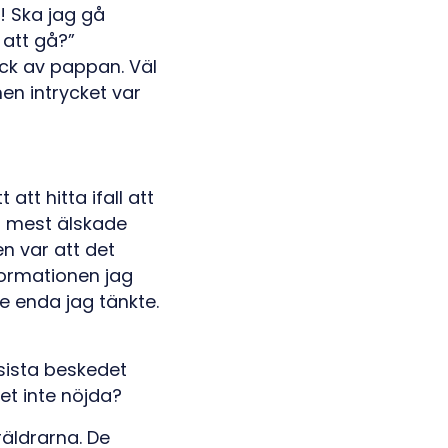
! Ska jag gå
 att gå?”
ick av pappan. Väl
en intrycket var
tt hitta ifall att
r mest älskade
n var att det
nformationen jag
de enda jag tänkte.
 sista beskedet
det inte nöjda?
räldrarna. De