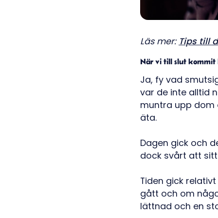
Läs mer:
Tips till
När vi till slut kommit
Ja, fy vad smutsi
var de inte allti
muntra upp dom oc
äta.
Dagen gick och de
dock svårt att sitt
Tiden gick relati
gått och om någo
lättnad och en st