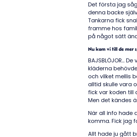
Det första jag så
denna backe själv
Tankarna fick sna
framme hos familj
på något sätt än
Nu kom vi till de mer
BAJSBLÖJOR... De v
kläderna behövde
och vilket mellis
alltid skulle vara
fick var koden til
Men det kändes än
När all info hade 
komma. Fick jag f
Allt hade ju gått 