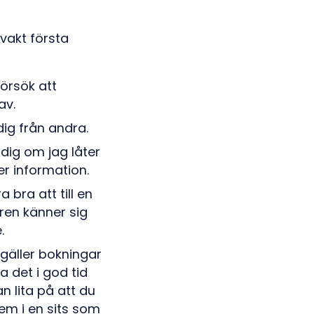
vakt första
Försök att
av.
dig från andra.
 dig om jag låter
r information.
bra att till en
aren känner sig
.
 gäller bokningar
a det i god tid
an lita på att du
em i en sits som