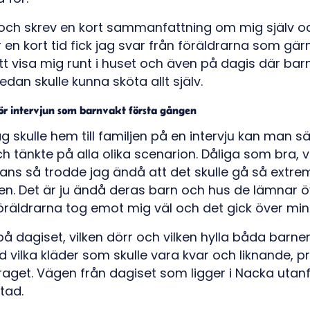
 och skrev en kort sammanfattning om mig själv o
r en kort tid fick jag svar från föräldrarna som gärn
t visa mig runt i huset och även på dagis där bar
sedan skulle kunna sköta allt själv.
för intervjun som barnvakt
första gången
 skulle hem till familjen på en intervju kan man s
 tänkte på alla olika scenarion. Dåliga som bra, vil
ans så trodde jag ändå att det skulle gå så extrem
igen. Det är ju ändå deras barn och hus de lämnar öv
öräldrarna tog emot mig väl och det gick över min
på dagiset, vilken dörr och vilken hylla båda barne
ed vilka kläder som skulle vara kvar och liknande, p
aget. Vägen från dagiset som ligger i Nacka utan
tad.