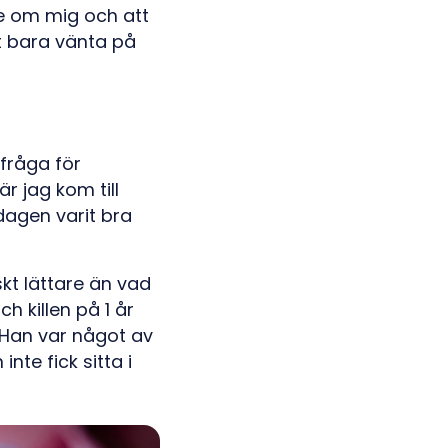
te om mig och att
et bara vänta på
 fråga för
r jag kom till
dagen varit bra
skt lättare än vad
h killen på 1 år
k. Han var något av
te fick sitta i