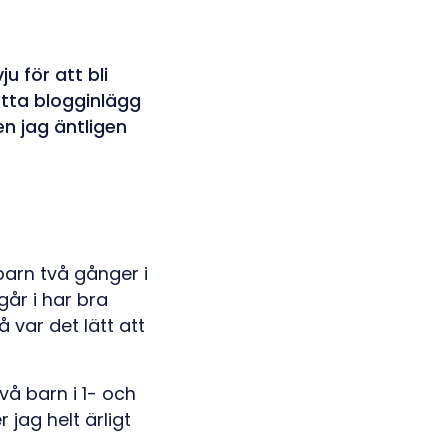
ju för att bli
etta blogginlägg
en jag äntligen
barn två gånger i
går i har bra
 var det lätt att
å barn i 1- och
jag helt ärligt