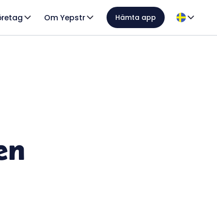
öretag
Om Yepstr
Hämta app
en