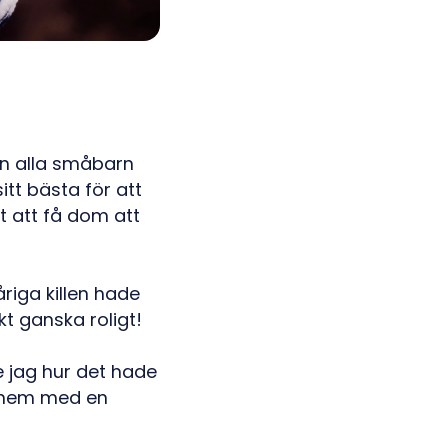
an alla småbarn
tt bästa för att
t att få dom att
riga killen hade
skt ganska roligt!
e jag hur det hade
a hem med en