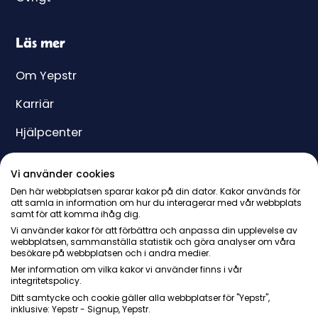
Läs mer
Om Yepstr
Karriär
Hjälpcenter
Yeppar
Vi använder cookies
Pris
Den här webbplatsen sparar kakor på din dator. Kakor används för
att samla in information om hur du interagerar med vår webbplats
samt för att komma ihåg dig.
Presentkort
Vi använder kakor för att förbättra och anpassa din upplevelse av
webbplatsen, sammanställa statistik och göra analyser om våra
besökare på webbplatsen och i andra medier.
Mer information om vilka kakor vi använder finns i vår
integritetspolicy.
Ditt samtycke och cookie gäller alla webbplatser för "Yepstr",
inklusive: Yepstr - Signup, Yepstr.