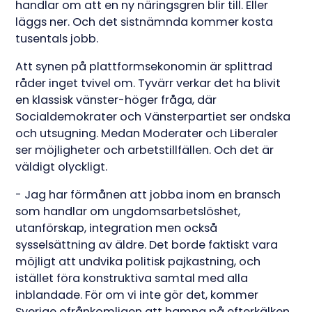
handlar om att en ny näringsgren blir till. Eller
läggs ner. Och det sistnämnda kommer kosta
tusentals jobb.
Att synen på plattformsekonomin är splittrad
råder inget tvivel om. Tyvärr verkar det ha blivit
en klassisk vänster-höger fråga, där
Socialdemokrater och Vänsterpartiet ser ondska
och utsugning. Medan Moderater och Liberaler
ser möjligheter och arbetstillfällen. Och det är
väldigt olyckligt.
- Jag har förmånen att jobba inom en bransch
som handlar om ungdomsarbetslöshet,
utanförskap, integration men också
sysselsättning av äldre. Det borde faktiskt vara
möjligt att undvika politisk pajkastning, och
istället föra konstruktiva samtal med alla
inblandade. För om vi inte gör det, kommer
Sverige ofrånkomligen att hamna på efterkälken.