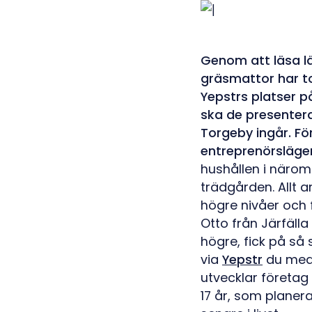
Genom att läsa l
gräsmattor har to
Yepstrs platser p
ska de presentera
Torgeby ingår. F
entreprenörsläger 
hushållen i närom
trädgården. Allt a
högre nivåer och 
Otto från Järfälla
högre, fick på så
via
Yepstr
du med!
utvecklar företag
17 år, som planera