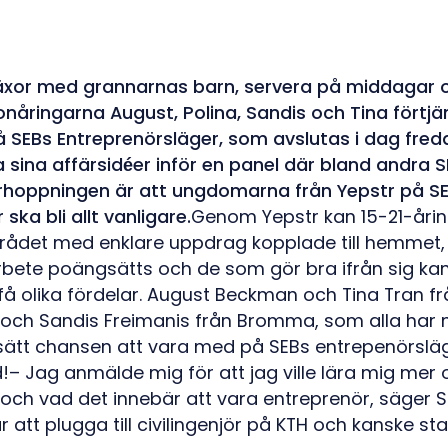
äxor med grannarnas barn, servera på middagar o
nåringarna August, Polina, Sandis och Tina förtjä
å SEBs Entreprenörsläger, som avslutas i dag freda
 sina affärsidéer inför en panel där bland andra 
örhoppningen är att ungdomarna från Yepstr på S
ska bli allt vanligare.
Genom Yepstr kan 15-21-årin
rådet med enklare uppdrag kopplade till hemmet, 
rbete poängsätts och de som gör bra ifrån sig kan 
få olika fördelar. August Beckman och Tina Tran fr
 och Sandis Freimanis från Bromma, som alla har nå
 sätt chansen att vara med på SEBs entrepenörslä
– Jag anmälde mig för att jag ville lära mig mer
 och vad det innebär att vara entreprenör, säger S
r att plugga till civilingenjör på KTH och kanske st