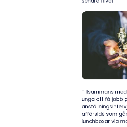
senare i livet.
Tillsammans med P
unga att få jobb 
anställningsinter
affärsidé som går
lunchboxar via mo