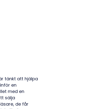
r tänkt att hjälpa
inför en
ället med en
t sälja
äsare, de får