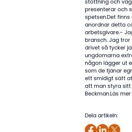
stöttning och vägl
presenterar och sä
spetsen.Det finns
anordnar detta cam
arbetsgivare.– Ja
bransch. Jag tror
drivet så tycker 
ungdomarna extraj
någon lägger ut et
som de tjänar egn
ett smidigt sätt a
att man styra sitt
Beckman.Läs mer
Dela artikeln: