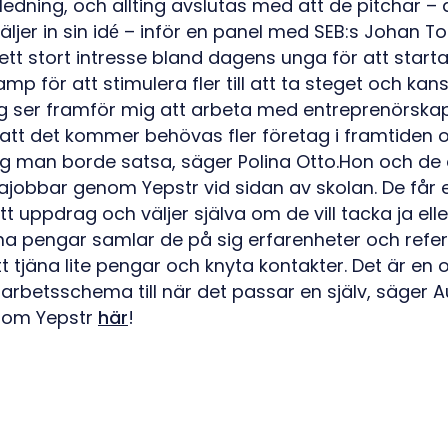
edning, och allting avslutas med att de pitchar – d
ljer in sin idé – inför en panel med SEB:s Johan To
 ett stort intresse bland dagens unga för att start
p för att stimulera fler till att ta steget och kan
g ser framför mig att arbeta med entreprenörska
 att det kommer behövas fler företag i framtiden
jag man borde satsa, säger Polina Otto.Hon och de
obbar genom Yepstr vid sidan av skolan. De får e
t uppdrag och väljer själva om de vill tacka ja elle
a pengar samlar de på sig erfarenheter och refer
tt tjäna lite pengar och knyta kontakter. Det är en 
 arbetsschema till när det passar en själv, säger 
 om Yepstr
här
!