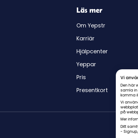
Läs mer
Om Yepstr
Karriär
Hjälpcenter
Yeppar
Pris
Vi anvä
Den här w
Presentkort
samla in
komma i
Vi använd
webbplat
på webbp
Mer infor
Ditt samt
- Signup,
© Yepstr 