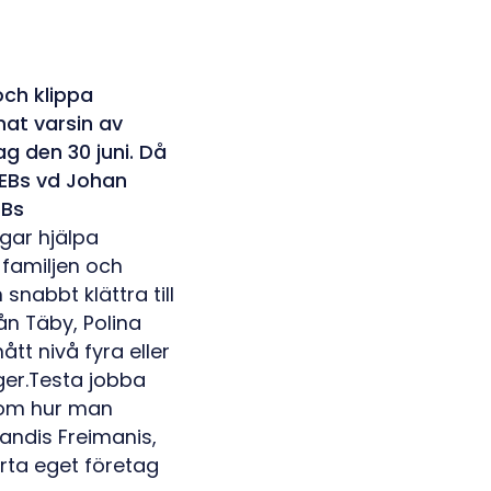
ch klippa
nat varsin av
g den 30 juni. Då
SEBs vd Johan
EBs
gar hjälpa
familjen och
snabbt klättra till
ån Täby, Polina
tt nivå fyra eller
ger.Testa jobba
 om hur man
andis Freimanis,
arta eget företag