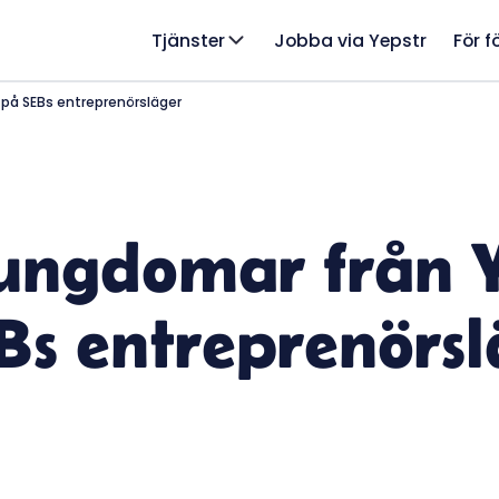
Tjänster
Jobba via Yepstr
För f
 på SEBs entreprenörsläger
ungdomar från Y
Bs entreprenörsl