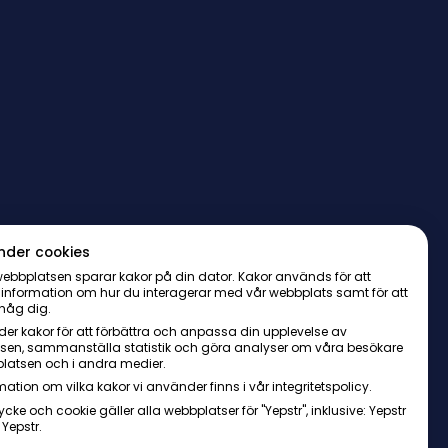
nder cookies
ebbplatsen sparar kakor på din dator. Kakor används för att
 information om hur du interagerar med vår webbplats samt för att
håg dig.
er kakor för att förbättra och anpassa din upplevelse av
sen, sammanställa statistik och göra analyser om våra besökare
latsen och i andra medier.
mation om vilka kakor vi använder finns i vår integritetspolicy.
ycke och cookie gäller alla webbplatser för "Yepstr", inklusive: Yepstr
 Yepstr.
AB・Org. 556997-9817・Arenavägen 39, 121 77 Johanneshov