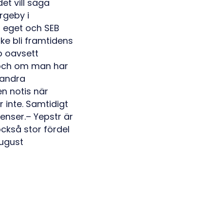
et vill säga
rgeby i
a eget och SEB
ske bli framtidens
p oavsett
 och om man har
 andra
n notis när
r inte. Samtidigt
enser.– Yepstr är
också stor fördel
August