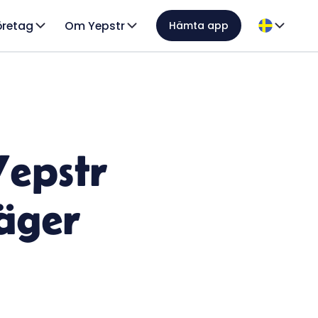
öretag
Om Yepstr
Hämta app
epstr
äger