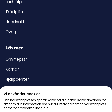
Läxhjälp
Trädgård
Hundvakt
Övrigt
Läs mer
Om Yepstr
Karriär
Hjälpcenter
Yeppar
Vi använder cookies
Pris
Den här webbplatsen sparar kakor på din dator. Kakor används för
att samla in information om hur du interagerar med vår webbplats
samt för att komma ihåg dig.
Presentkort