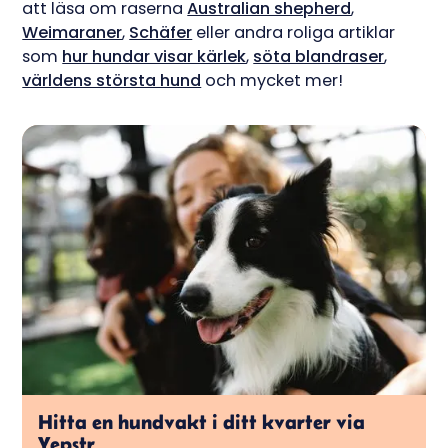
att läsa om raserna
Australian shepherd
,
Weimaraner
,
Schäfer
eller andra roliga artiklar
som
hur hundar visar kärlek
,
söta blandraser
,
världens största hund
och mycket mer!
Hitta en hundvakt i ditt kvarter via
Yepstr