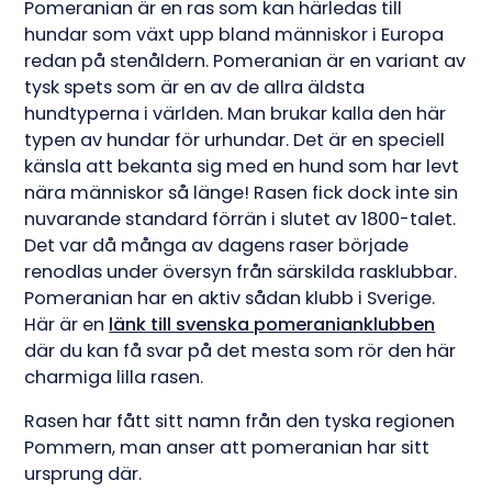
Pomeranian är en ras som kan härledas till
hundar som växt upp bland människor i Europa
redan på stenåldern. Pomeranian är en variant av
tysk spets som är en av de allra äldsta
hundtyperna i världen. Man brukar kalla den här
typen av hundar för urhundar. Det är en speciell
känsla att bekanta sig med en hund som har levt
nära människor så länge! Rasen fick dock inte sin
nuvarande standard förrän i slutet av 1800-talet.
Det var då många av dagens raser började
renodlas under översyn från särskilda rasklubbar.
Pomeranian har en aktiv sådan klubb i Sverige.
Här är en
länk till svenska pomeranianklubben
där du kan få svar på det mesta som rör den här
charmiga lilla rasen.
Rasen har fått sitt namn från den tyska regionen
Pommern, man anser att pomeranian har sitt
ursprung där.