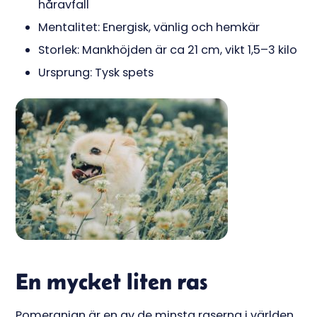
håravfall
Mentalitet: Energisk, vänlig och hemkär
Storlek: Mankhöjden är ca 21 cm, vikt 1,5–3 kilo
Ursprung: Tysk spets
En mycket liten ras
Pomeranian är en av de minsta raserna i världen