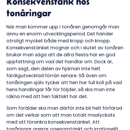
Konsekvenstänk hos
tonåringar
När man kommer upp i tonåren genomgår man
ännu en enorm utvecklingsperiod. Det händer
otroligt mycket både med kropp och knopp.
Konsekvenstänket mognar och i slutet av tonåren
brukar man säga att de allra flesta har en god
uppfattning om vad det handlar om. Dock är,
som sagt, den delen av hjärnan inte helt
färdigutvecklad förrän senare. Så även om
tonåringen själv tycker att hen har full koll på vad
hens handlingar får för följder, så ska man inte
räkna med att hen faktiskt har det.
Som förälder ska man därför inte bli helt förfärad
om det verkar som att man totalt misslyckats
med att förankra konsekvenstänket. Att
tonåringar agerar ogenomtänkt och irrationellt,