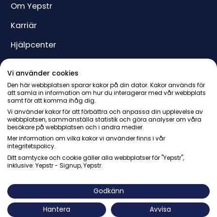
Om Yepstr
Karriär
Hjälpcenter
Yeppar
Vi använder cookies
Pris
Den här webbplatsen sparar kakor på din dator. Kakor används för
att samla in information om hur du interagerar med vår webbplats
samt för att komma ihåg dig.
Presentkort
Vi använder kakor för att förbättra och anpassa din upplevelse av
webbplatsen, sammanställa statistik och göra analyser om våra
besökare på webbplatsen och i andra medier.
Mer information om vilka kakor vi använder finns i vår
integritetspolicy.
Ditt samtycke och cookie gäller alla webbplatser för "Yepstr",
inklusive: Yepstr - Signup, Yepstr.
© Yepstr AB・Org. 556997-9817・Arenavägen 39, 121 77
Johanneshov
Godkänn
Hantera
Avvisa