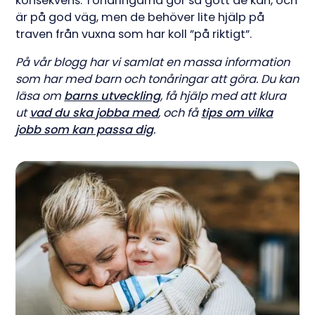
konsekvens. Tonåringarna gör så gott de kan, och
är på god väg, men de behöver lite hjälp på
traven från vuxna som har koll ”på riktigt”.
På vår blogg har vi samlat en massa information
som har med barn och tonåringar att göra. Du kan
läsa om
barns utveckling
, få hjälp med att klura
ut
vad du ska jobba med
, och få
tips om vilka
jobb som kan passa dig
.