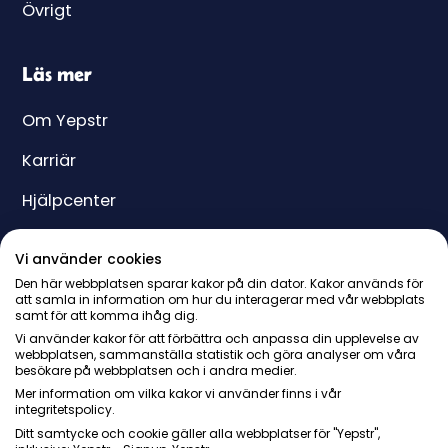
Övrigt
Läs mer
Om Yepstr
Karriär
Hjälpcenter
Yeppar
Vi använder cookies
Pris
Den här webbplatsen sparar kakor på din dator. Kakor används för
att samla in information om hur du interagerar med vår webbplats
samt för att komma ihåg dig.
Presentkort
Vi använder kakor för att förbättra och anpassa din upplevelse av
webbplatsen, sammanställa statistik och göra analyser om våra
besökare på webbplatsen och i andra medier.
Mer information om vilka kakor vi använder finns i vår
integritetspolicy.
Ditt samtycke och cookie gäller alla webbplatser för "Yepstr",