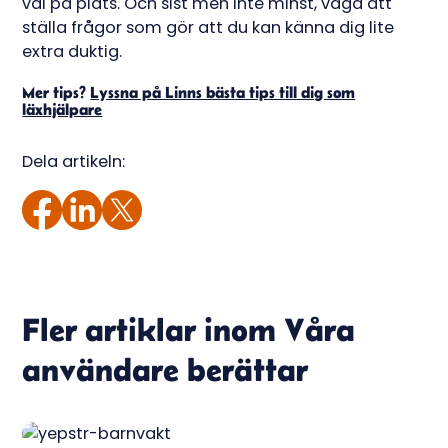
väl på plats. Och sist men inte minst, våga att
ställa frågor som gör att du kan känna dig lite
extra duktig.
Mer tips?
Lyssna på Linns bästa tips till dig som
läxhjälpare
Dela artikeln:
Fler artiklar inom
Våra
användare berättar