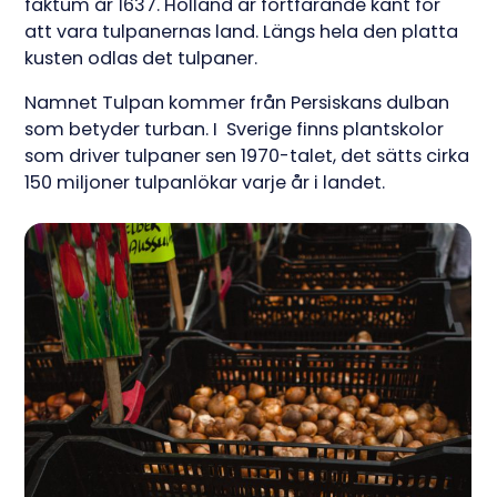
faktum år 1637. Holland är fortfarande känt för
att vara tulpanernas land. Längs hela den platta
kusten odlas det tulpaner.
Namnet Tulpan kommer från Persiskans dulban
som betyder turban. I Sverige finns plantskolor
som driver tulpaner sen 1970-talet, det sätts cirka
150 miljoner tulpanlökar varje år i landet.