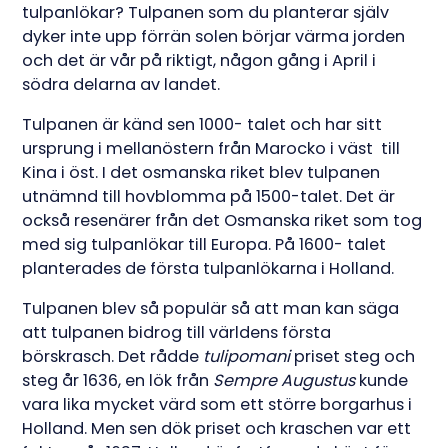
tulpanlökar? Tulpanen som du planterar själv
dyker inte upp förrän solen börjar värma jorden
och det är vår på riktigt, någon gång i April i
södra delarna av landet.
Tulpanen är känd sen 1000- talet och har sitt
ursprung i mellanöstern från Marocko i väst till
Kina i öst. I det osmanska riket blev tulpanen
utnämnd till hovblomma på 1500-talet. Det är
också resenärer från det Osmanska riket som tog
med sig tulpanlökar till Europa. På 1600- talet
planterades de första tulpanlökarna i Holland.
Tulpanen blev så populär så att man kan säga
att tulpanen bidrog till världens första
börskrasch. Det rådde
tulipomani
priset steg och
steg år 1636, en lök från
Sempre Augustus
kunde
vara lika mycket värd som ett större borgarhus i
Holland. Men sen dök priset och kraschen var ett