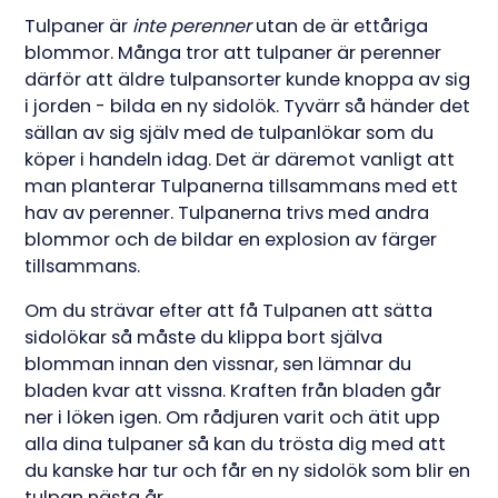
Tulpaner är
inte perenner
utan de är ettåriga
blommor. Många tror att tulpaner är perenner
därför att äldre tulpansorter kunde knoppa av sig
i jorden - bilda en ny sidolök. Tyvärr så händer det
sällan av sig själv med de tulpanlökar som du
köper i handeln idag. Det är däremot vanligt att
man planterar Tulpanerna tillsammans med ett
hav av perenner. Tulpanerna trivs med andra
blommor och de bildar en explosion av färger
tillsammans.
Om du strävar efter att få Tulpanen att sätta
sidolökar så måste du klippa bort själva
blomman innan den vissnar, sen lämnar du
bladen kvar att vissna. Kraften från bladen går
ner i löken igen. Om rådjuren varit och ätit upp
alla dina tulpaner så kan du trösta dig med att
du kanske har tur och får en ny sidolök som blir en
tulpan nästa år.