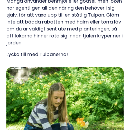
Många använder benmjöl eller gödsel, men löken
har egentligen all den näring den behöver i sig
själv, för att växa upp till en ståtlig Tulpan. Glöm
inte att bädda rabatten med halm eller torra löv
om du är väldigt sent ute med planteringen, så
att lökarna hinner rota sig innan tjälen kryper ner i
jorden.
Lycka till med Tulpanerna!