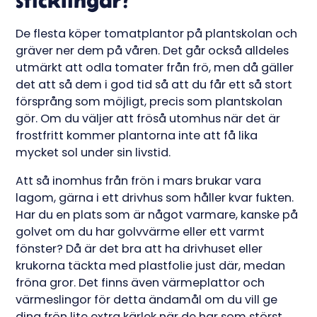
De flesta köper tomatplantor på plantskolan och
gräver ner dem på våren. Det går också alldeles
utmärkt att odla tomater från frö, men då gäller
det att så dem i god tid så att du får ett så stort
försprång som möjligt, precis som plantskolan
gör. Om du väljer att fröså utomhus när det är
frostfritt kommer plantorna inte att få lika
mycket sol under sin livstid.
Att så inomhus från frön i mars brukar vara
lagom, gärna i ett drivhus som håller kvar fukten.
Har du en plats som är något varmare, kanske på
golvet om du har golvvärme eller ett varmt
fönster? Då är det bra att ha drivhuset eller
krukorna täckta med plastfolie just där, medan
fröna gror. Det finns även värmeplattor och
värmeslingor för detta ändamål om du vill ge
dina frön lite extra kärlek när de har som störst