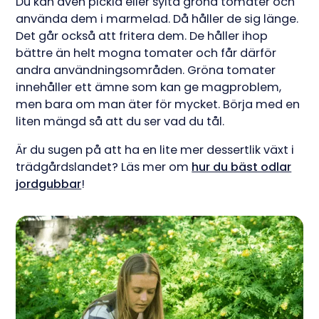
Du kan även pickla eller sylta gröna tomater och
använda dem i marmelad. Då håller de sig länge.
Det går också att fritera dem. De håller ihop
bättre än helt mogna tomater och får därför
andra användningsområden. Gröna tomater
innehåller ett ämne som kan ge magproblem,
men bara om man äter för mycket. Börja med en
liten mängd så att du ser vad du tål.
Är du sugen på att ha en lite mer dessertlik växt i
trädgårdslandet? Läs mer om
hur du bäst odlar
jordgubbar
!