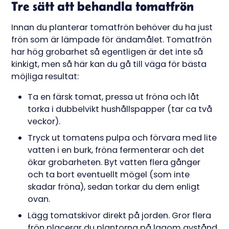
Tre sätt att behandla tomatfrön
Innan du planterar tomatfrön behöver du ha just
frön som är lämpade för ändamålet. Tomatfrön
har hög grobarhet så egentligen är det inte så
kinkigt, men så här kan du gå till väga för bästa
möjliga resultat:
Ta en färsk tomat, pressa ut fröna och låt
torka i dubbelvikt hushållspapper (tar ca två
veckor).
Tryck ut tomatens pulpa och förvara med lite
vatten i en burk, fröna fermenterar och det
ökar grobarheten. Byt vatten flera gånger
och ta bort eventuellt mögel (som inte
skadar fröna), sedan torkar du dem enligt
ovan.
Lägg tomatskivor direkt på jorden. Gror flera
frön placerar du plantorna på lagom avstånd