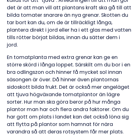
kallas för att “tjuva”. Anledningen till att man gör
det är att man vill att plantans kraft ska gå till att
bilda tomater snarare än nya grenar. Skotten du
tar bort kan du, om de är tillräckligt långa,
plantera direkt i jord eller ha i ett glas med vatten
tills rötter börjat bildas, innan du sätter dem i
jord.
En tomatplanta med extra grenar kan ge en
större skörd i långa loppet. Särskilt om du bor i en
bra odlingszon och hinner få mycket sol innan
säsongen är över. Då hinner även plantornas
sidoskott bilda frukt. Det är också mer angeläget
att tjuva högväxande tomatplantor än lägre
sorter. Hur man ska göra beror på hur många
plantor man har och flera andra faktorer. Om du
har gott om plats i landet kan det också löna sig
att flytta på plantor som hamnat för nära
varandra så att deras rotsystem får mer plats.