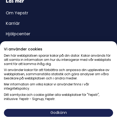
Läs mer
Om Yepstr
Karriär
Hjälpcenter
Yeppar
Vi använder cookies
Pris
Den här webbplatsen sparar kakor på din dator. Kakor används för
att samla in information om hur du interagerar med vår webbplats
samt för att komma ihåg dig.
Presentkort
Vi använder kakor för att förbättra och anpassa din upplevelse av
webbplatsen, sammanställa statistik och göra analyser om våra
besökare på webbplatsen och i andra medier.
Mer information om vilka kakor vi använder finns i vår
integritetspolicy.
Ditt samtycke och cookie gäller alla webbplatser för "Yepstr",
inklusive: Yepstr - Signup, Yepstr.
© Yepstr AB・Org. 556997-9817・Arenavägen 39, 121 77
Johanneshov
Godkänn