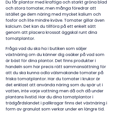
Du får plantor med kraftiga och starkt gröna blad
och stora tomater, men många föredrar att
istället ge dem näring med mycket kalium och
fosfor och lite mindre kväve. Tomater gillar även
kalcium. Det kan du tillföra på ett enkelt sätt
genom att placera krossat äggskal runt dina
tomatplantor.
Fråga vad du ska ha i butiken som säljer
växtnäring om du känner dig osäker på vad som
är bäst för dina plantor. Det finns produkter i
handeln som har precis rätt sammansättning för
att du ska kunna odla välsmakande tomater på
friska tomatplantor. Har du tomater i krukor är
det enklast att använda näring som du spär ut i
vatten, inte varje vattning men då och då under
plantans livstid. Har du dina tomatplantor i
trädgårdslandet i pallkragar finns det växtnäring i
form av granulat som verkar under en längre tid.