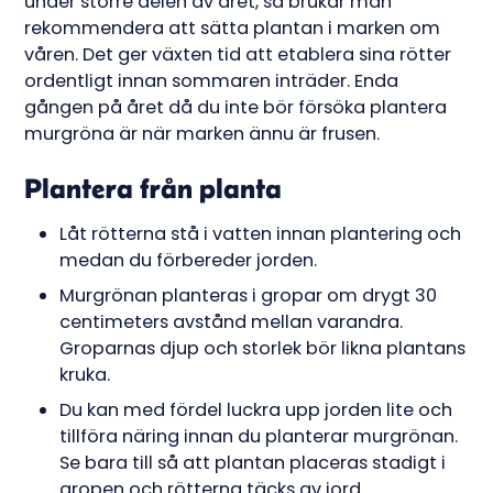
under större delen av året, så brukar man
rekommendera att sätta plantan i marken om
våren. Det ger växten tid att etablera sina rötter
ordentligt innan sommaren inträder. Enda
gången på året då du inte bör försöka plantera
murgröna är när marken ännu är frusen.
Plantera från planta
Låt rötterna stå i vatten innan plantering och
medan du förbereder jorden.
Murgrönan planteras i gropar om drygt 30
centimeters avstånd mellan varandra.
Groparnas djup och storlek bör likna plantans
kruka.
Du kan med fördel luckra upp jorden lite och
tillföra näring innan du planterar murgrönan.
Se bara till så att plantan placeras stadigt i
gropen och rötterna täcks av jord.