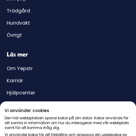
Trädgård
Hundvakt
Övrigt
Läs mer
Om Yepstr
Karriär
Hjälpcenter
Yeppar
Vi använder cookies
Pris
Den här webbplatsen sparar kakor på din dator. Kakor används för
att samla in information om hur du interagerar med vår webbplats
samt för att komma ihåg dig.
Presentkort
Vi använder kakor för att förbättra och anpassa din upplevelse av