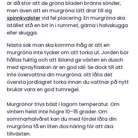
är då stor att de gröna bladen bränns sönder,
men även att en murgröna lätt drar till sig
spinnkvalster
vid fel placering. En murgröna ska
istället stå en bit in i rummet, gärna i halvskugga
eller skugga.
Nästa sak man ska komma ihåg är att en
murgröna inte tycker om att torka ut. Jorden bör
hållas fuktig och att ibland ge växten en dusch
med sprayflaskan är en god idé. Se dock till att
inte övervattna din murgröna; att låta det
översta jordlagret torka innan du vattnar på nytt
brukar vara en god tumregel.
Murgrönor trivs bäst i lagom temperatur. Om
vintern helst inte högre 10–15 grader. Om
sommarhalvåret kan du med fördel låta din
murgröna få en liten dos näring för att öka
tillväxten.