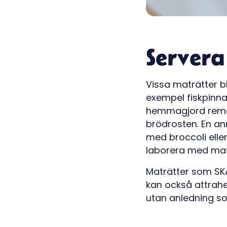
Servera
Vissa maträtter bli
exempel fiskpinnar
hemmagjord remoul
brödrosten. En ann
med broccoli eller
laborera med mat.
Maträtter som SKA 
kan också attraher
utan anledning so