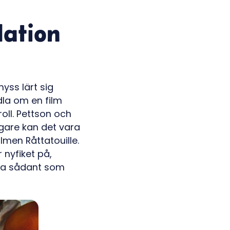
lation
yss lärt sig
dla om en film
oll. Pettson och
igare kan det vara
lmen Råttatouille.
 nyfiket på,
vara sådant som