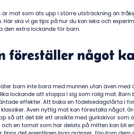
 är mat som äts upp i större utsträckning än tråki
en. Här ska vi ge tips på hur du kan leka och exper
a den extra lockande för barn.
 föreställer något ka
 äter barn inte bara med munnen utan även med ö
 lika lockande att stoppa i sig som rolig mat. Barn 
äntade effekter. Att baka en födelsedagstårta i 
n klassiker. Även nyttig mat kan föreställa något. Gr
p så att det blir ett ansikte med gurkskivor som ö
 och en tomat som har delats på mitten kan bli e
 Här finns det egentligen inga gränser, förutom dem