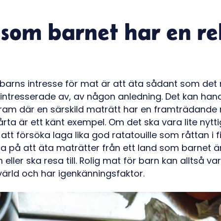
som barnet har en re
 barns intresse för mat är att äta sådant som det n
 intresserade av, av någon anledning. Det kan han
gram där en särskild maträtt har en framträdande r
rta är ett känt exempel. Om det ska vara lite nytt
att försöka laga lika god ratatouille som råttan i fi
a på att äta maträtter från ett land som barnet är
eller ska resa till. Rolig mat för barn kan alltså 
värld och har igenkänningsfaktor.