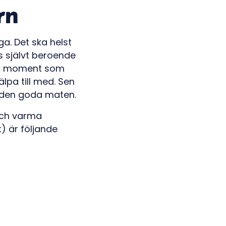
rn
ga. Det ska helst
s självt beroende
alla moment som
älpa till med. Sen
 den goda maten.
och varma
) är följande