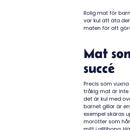
Rolig mat för barn
var kul att äta d
maten för att gör
Mat som
succé
Precis som vuxna
tråkig mat är inte
det är kul med ov
barnet gillar är e
exempel skäras up
morötter som hår
mitt i alltihopa.