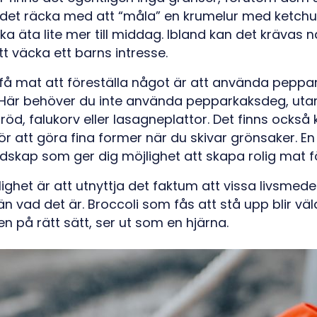
n det räcka med att “måla” en krumelur med ketchu
ska äta lite mer till middag. Ibland kan det krävas
t väcka ett barns intresse.
t få mat att föreställa något är att använda pepp
. Här behöver du inte använda pepparkaksdeg, uta
bröd, falukorv eller lasagneplattor. Det finns ock
r att göra fina former när du skivar grönsaker. En
edskap som ger dig möjlighet att skapa rolig mat f
lighet är att utnyttja det faktum att vissa livsmed
n vad det är. Broccoli som fås att stå upp blir väldi
n på rätt sätt, ser ut som en hjärna.