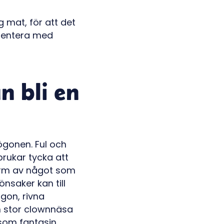
g mat, för att det
imentera med
n bli en
gonen. Ful och
brukar tycka att
form av något som
önsaker kan till
gon, rivna
n stor clownnäsa
 som fantasin