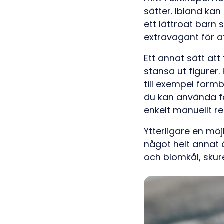
sätter. Ibland ka
ett lättroat barn 
extravagant för at
Ett annat sätt at
stansa ut figurer
till exempel form
du kan använda fö
enkelt manuellt r
Ytterligare en möj
något helt annat ä
och blomkål, skure