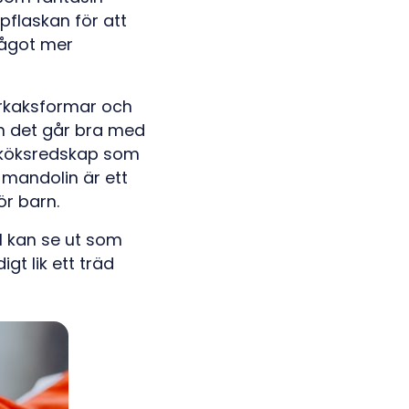
pflaskan för att
 något mer
arkaksformar och
n det går bra med
så köksredskap som
 mandolin är ett
ör barn.
el kan se ut som
gt lik ett träd