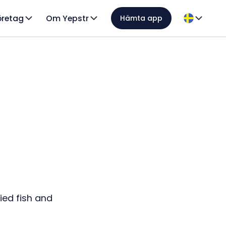
öretag
Om Yepstr
Hämta app