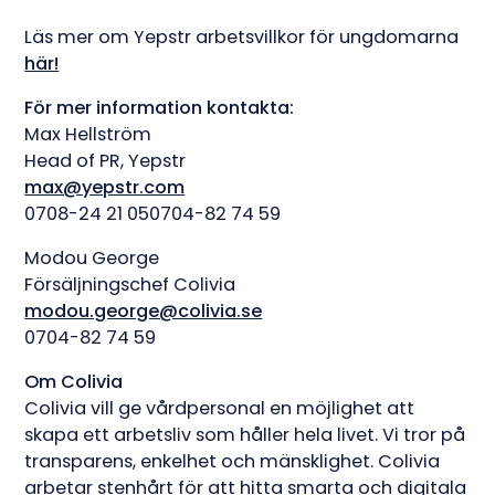
Läs mer om Yepstr arbetsvillkor för ungdomarna
här!
För mer information kontakta:
Max Hellström
Head of PR, Yepstr
max@yepstr.com
0708-24 21 050704-82 74 59
Modou George
Försäljningschef Colivia
modou.george@colivia.se
0704-82 74 59
Om Colivia
Colivia vill ge vårdpersonal en möjlighet att
skapa ett arbetsliv som håller hela livet. Vi tror på
transparens, enkelhet och mänsklighet. Colivia
arbetar stenhårt för att hitta smarta och digitala