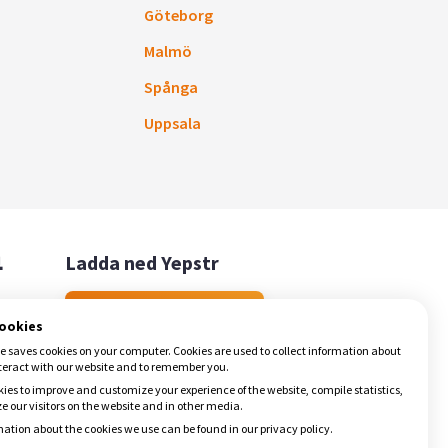
Göteborg
Malmö
Spånga
Uppsala

Ladda ned Yepstr
Ladda ned Yepstr
cookies
e saves cookies on your computer. Cookies are used to collect information about
teract with our website and to remember you.
ies to improve and customize your experience of the website, compile statistics,
 our visitors on the website and in other media.
ation about the cookies we use can be found in our privacy policy.