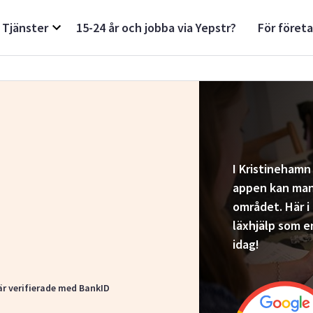
Tjänster
15-24 år och jobba via Yepstr?
För föret
I Kristinehamn 
appen kan man 
området. Här i
läxhjälp som e
idag!
är verifierade med BankID