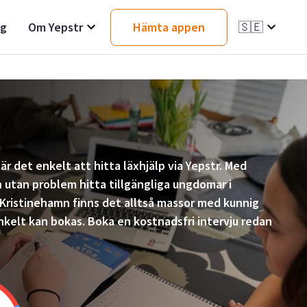
ag
Om Yepstr
Hämta appen
🇸🇪
är det enkelt att hitta läxhjälp via Yepstr. Med
utan problem hitta tillgängliga ungdomar i
 Kristinehamn finns det alltså massor med kunnig
nkelt kan bokas. Boka en kostnadsfri intervju redan