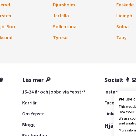
eryd
Djursholm
Enskede
rsten
Järfälla
Lidingö
sjö-Boo
Sollentuna
Solna
ksund
Tyresö
Täby
🛎
Läs mer 🔎
Socialt 👩‍
15-24 år och jobba via Yepstr?
Instagram
We use 
Karriär
Facebook
This websit
how you in
Om Yepstr
LinkedIn
We use cook
and analyze
Blogg
t
Hjälp 🚨
More inform
För företag