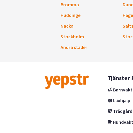
Bromma
Dand
Huddinge
Häge
Nacka
Salt
Stockholm
Stoc
Andra städer
Tjänster 
👶 Barnvakt
📖 Läxhjälp
🍃 Trädgård
🐕 Hundvak