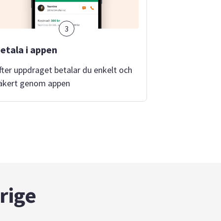
3
etala i appen
fter uppdraget betalar du enkelt och
äkert genom appen
rige