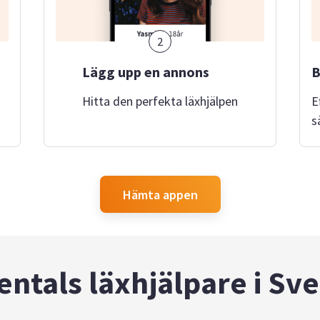
2
Lägg upp en annons
B
Hitta den perfekta läxhjälpen
E
s
Hämta appen
entals läxhjälpare i Sve