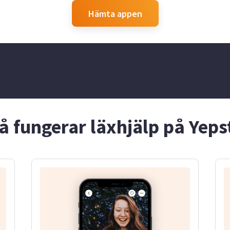
Hämta appen
å fungerar läxhjälp på Yeps