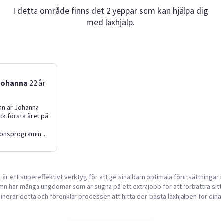
I detta område finns det 2 yeppar som kan hjälpa dig
med läxhjälp.
Johanna
22
år
amn är Johanna
ck första året på
tionsprogrammet.
bbade jag på
och nu på PEC.
och trevlig och
jälpa människor.
p är ett supereffektivt verktyg för att ge sina barn optimala förutsättningar i
ggrann och göra
mn har många ungdomar som är sugna på ett extrajobb för att förbättra sitt
är väldigt viktigt
lart! Hoppas vi
nerar detta och förenklar processen att hitta den bästa läxhjälpen för dina