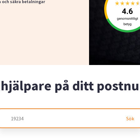
a och säkra betalningar
xhjälpare på ditt post
Sök