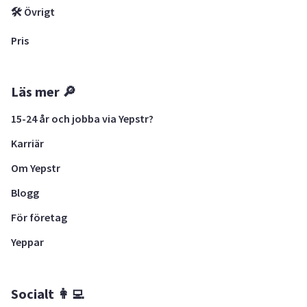
🛠 Övrigt
Pris
Läs mer 🔎
15-24 år och jobba via Yepstr?
Karriär
Om Yepstr
Blogg
För företag
Yeppar
Socialt 👩‍💻