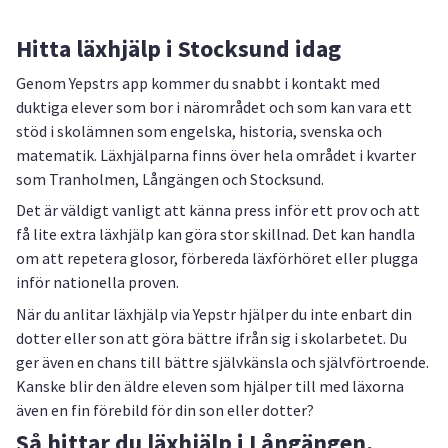
Hitta läxhjälp i Stocksund idag
Genom Yepstrs app kommer du snabbt i kontakt med
duktiga elever som bor i närområdet och som kan vara ett
stöd i skolämnen som engelska, historia, svenska och
matematik. Läxhjälparna finns över hela området i kvarter
som Tranholmen, Långängen och Stocksund.
Det är väldigt vanligt att känna press inför ett prov och att
få lite extra läxhjälp kan göra stor skillnad. Det kan handla
om att repetera glosor, förbereda läxförhöret eller plugga
inför nationella proven.
När du anlitar läxhjälp via Yepstr hjälper du inte enbart din
dotter eller son att göra bättre ifrån sig i skolarbetet. Du
ger även en chans till bättre självkänsla och självförtroende.
Kanske blir den äldre eleven som hjälper till med läxorna
även en fin förebild för din son eller dotter?
Så hittar du läxhjälp i Långängen,