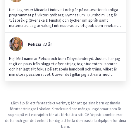
hjälpt honom med läxorna, varit fotbollstränare, drivit ett litet
café och strukit skjortor.
Hej! Jag heter Micaela Lindqvist och går på naturvetenskapliga
programmet på Viktor Rydberg Gymnasium i Djursholm. Jag är
tvåspråkig (Svenska & Finska) och tycker om språk samt
matematik. Jag är väldigt intresserad av ett jobb som innebär
olika arbetsuppgifter, som barnvakt och läxhjälp, då mitt
personliga mål är att få värdefull arbetslivserfarenhet. Jag är väl
förberedd att ge bra service, efter att ha jobbat mycket som
Felicia
22
år
barnvakt och tränare inom olika sporter. Som barnvakt och
tränare är jag engagerad, lyhörd och en riktig glädjespridare.
Denna mentalitet tar jag med mig till mina framtida jobb. Jag ser
Hej! Mitt namn är Felicia och bor i Täby/danderyd. Just nu har jag
fram emot att berätta mer om mig själv och varför just du ska
tagit en paus från plugget efter att jag tog studenten i somras
anlita mig!
och har lagt allt fokus på att spela handboll och träna, vilket är
min stora passion i livet. Utöver det gillar jag att vara med
vänner och umgås med min familj. Inom tidigare jobberfarenhet
har jag jobbat mycket med människor och framförallt barn.
Tycker att det är väldigt kul att både lära ut samt lära mig nya
saker😊 söker inget specifikt jobb utan mer något som är lite
flexibelt då jag tränar mycket och ofta åker iväg på helgerna.
Läxhjälp är ett fantastiskt verktyg för att ge sina barn optimala
förutsättningar i skolan. Stocksund har många ungdomar som är
sugna på ett extrajobb för att förbättra sitt CV. Yepstr kombinerar
detta och gör det enkelt för dig att hitta den bästa läxhjälpen för dina
barn.