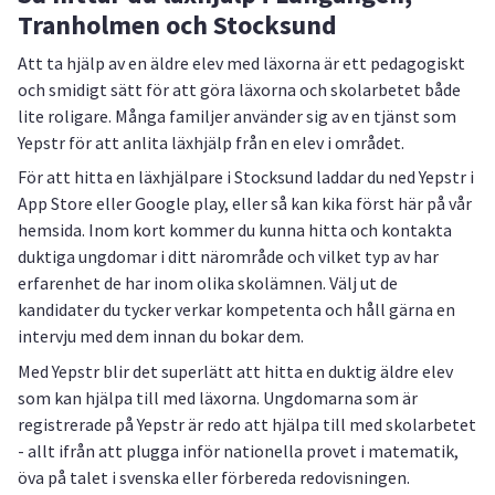
Tranholmen och Stocksund
Att ta hjälp av en äldre elev med läxorna är ett pedagogiskt
och smidigt sätt för att göra läxorna och skolarbetet både
lite roligare. Många familjer använder sig av en tjänst som
Yepstr för att anlita läxhjälp från en elev i området.
För att hitta en läxhjälpare i Stocksund laddar du ned Yepstr i
App Store eller Google play, eller så kan kika först här på vår
hemsida. Inom kort kommer du kunna hitta och kontakta
duktiga ungdomar i ditt närområde och vilket typ av har
erfarenhet de har inom olika skolämnen. Välj ut de
kandidater du tycker verkar kompetenta och håll gärna en
intervju med dem innan du bokar dem.
Med Yepstr blir det superlätt att hitta en duktig äldre elev
som kan hjälpa till med läxorna. Ungdomarna som är
registrerade på Yepstr är redo att hjälpa till med skolarbetet
- allt ifrån att plugga inför nationella provet i matematik,
öva på talet i svenska eller förbereda redovisningen.