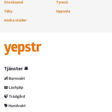
Stocksund
Tyresö
Täby
Uppsala
Andra städer
Tjänster 🛎
👶 Barnvakt
📖 Läxhjälp
🍃 Trädgård
🐕 Hundvakt