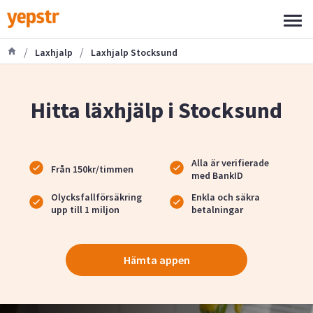
/
/
Laxhjalp
Laxhjalp Stocksund
Hitta läxhjälp i Stocksund
Alla är verifierade
Från 150kr/timmen
med BankID
Olycksfallförsäkring
Enkla och säkra
upp till 1 miljon
betalningar
Hämta appen