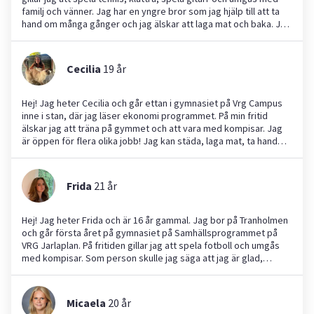
familj och vänner. Jag har en yngre bror som jag hjälp till att ta
hand om många gånger och jag älskar att laga mat och baka. Jag
är på Yepstr för att hitta jobb inom läxhjälp, barnvakt, hundvakt
men jag kan även hjälpa till med hämtning och lämning på dagis,
matlagning och att handla. Jag pratar tre språk flytande,
Cecilia
19
år
svenska, engelska och franska och jag pluggar även spanska
och tyska. Jag tycker om att hjälpa andra, är positiv,
pedagogisk, noggrann & någon ni kan lita på. Jag söker jobb i
Hej! Jag heter Cecilia och går ettan i gymnasiet på Vrg Campus
Danderyd.
inne i stan, där jag läser ekonomi programmet. På min fritid
älskar jag att träna på gymmet och att vara med kompisar. Jag
är öppen för flera olika jobb! Jag kan städa, laga mat, ta hand
om djur, passa barn mm. Jag var hjälpledare i gymnastik för barn
som var 5-7 år så har erfarenhet, har dessutom barnvaktat för
en familj innan. Andra erfarenheter jag har kommer från prao. Har
Frida
21
år
då jobbat mycket inom service, servering och städning. Jag
tycker att jag är en bra person att anlita eftersom att jag tar mitt
jobb seriöst och lyssnar på instruktioner bra!☺️
Hej! Jag heter Frida och är 16 år gammal. Jag bor på Tranholmen
och går första året på gymnasiet på Samhällsprogrammet på
VRG Jarlaplan. På fritiden gillar jag att spela fotboll och umgås
med kompisar. Som person skulle jag säga att jag är glad,
pålitlig, och gillar att lära mig och hitta på nya saker. Jag vill
gärna hjälpa dig med jobb som tex barnvakt, läxhjälp och ta hand
om djur. Jag har mycket tidigare erfarenhet då jag jobbat som
Micaela
20
år
barnvakt, tagit hand om en pojke med Downs syndrom och