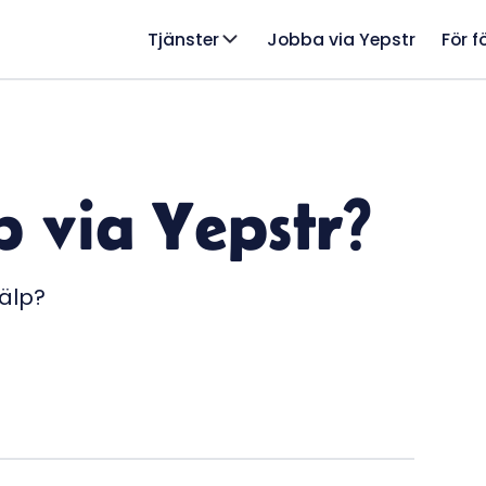
Tjänster
Jobba via Yepstr
För f
p via Yepstr?
jälp?