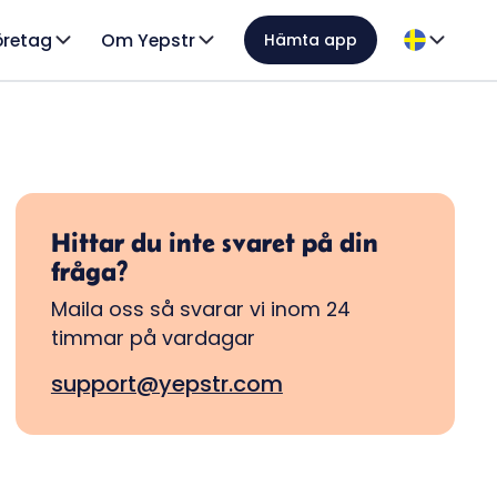
öretag
Om Yepstr
Hämta app
Hittar du inte svaret på din
fråga?
Maila oss så svarar vi inom 24
timmar på vardagar
support@yepstr.com