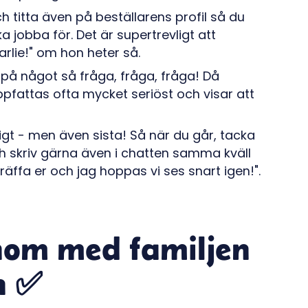
titta även på beställarens profil så du
jobba för. Det är supertrevligt att
lie!" om hon heter så.
r på något så fråga, fråga, fråga! Då
uppfattas ofta mycket seriöst och visar att
tigt - men även sista! Så när du går, tacka
ch skriv gärna även i chatten samma kväll
träffa er och jag hoppas vi ses snart igen!".
enom med familjen
n ✅