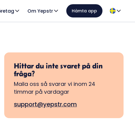
öretag
Om Yepstr
Hämta app
Hittar du inte svaret på din
fråga?
Maila oss så svarar vi inom 24
timmar på vardagar
support@yepstr.com