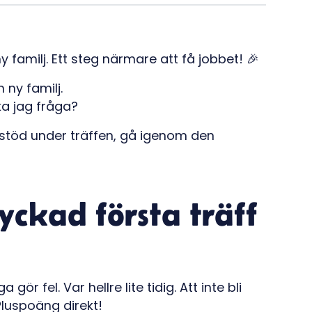
y familj. Ett steg närmare att få jobbet! 🎉
n ny familj.
ka jag fråga?
 stöd under träffen, gå igenom den
lyckad första träff
gör fel. Var hellre lite tidig. Att inte bli
 Pluspoäng direkt!