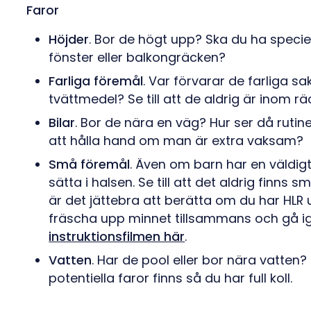
Faror
Höjder
. Bor de högt upp? Ska du ha speciel
fönster eller balkongräcken?
Farliga föremål
. Var förvarar de farliga s
tvättmedel? Se till att de aldrig är inom rä
Bilar
. Bor de nära en väg? Hur ser då rutinen
att hålla hand om man är extra vaksam?
Små föremål
. Även om barn har en väldigt 
sätta i halsen. Se till att det aldrig finns 
är det jättebra att berätta om du har HLR
fräscha upp minnet tillsammans och gå ig
instruktionsfilmen här
.
Vatten
. Har de pool eller bor nära vatten? 
potentiella faror finns så du har full koll.