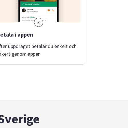
3
etala i appen
fter uppdraget betalar du enkelt och
äkert genom appen
 Sverige