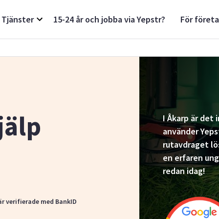
Tjänster
15-24 år och jobba via Yepstr?
För föret
jälp
I Åkarp är det 
använder Yepst
rutavdraget lös
en erfaren ung
redan idag!
är verifierade med BankID