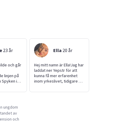
e
23
år
Ella
20
år
Tilde och går
Hej mitt namn är Ella!Jag har
laddat ner Yepstr för att
 linjen på
kunna få mer erfarenhet
 Spyken i
inom yrkeslivet, tidigare har
digare
jag jobbat någon gång på
nvakt samt
en restaurang! På min fritid
rbete. Jag
brukar jag vara med
al och på
kompisar eller hänga i
 en ungdom
g att gör allt
stallet där jag har min häst.
etandet av
 med vänner
Jag skulle kunna tänka mig
 vara ute i
att göra många olika jobb
pension och
men skulle framför allt vilja
jobba med djur eller barn.