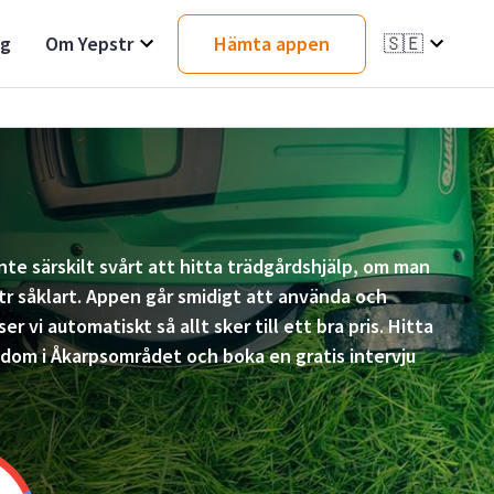
ag
Om Yepstr
Hämta appen
🇸🇪
inte särskilt svårt att hitta trädgårdshjälp, om man
r såklart. Appen går smidigt att använda och
er vi automatiskt så allt sker till ett bra pris. Hitta
dom i Åkarpsområdet och boka en gratis intervju