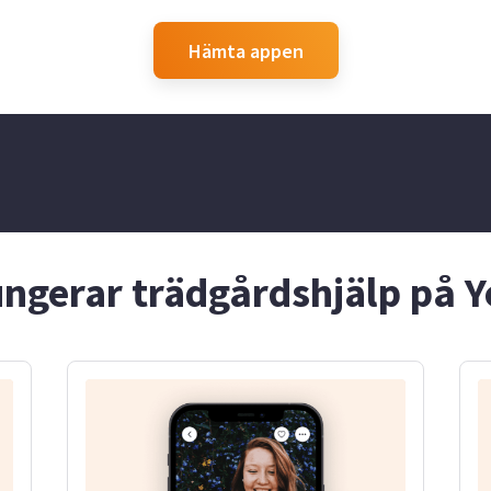
med speciella behov. Som
mellanbarn i släkten har jag
fått mycket erfarenhet av att
Hämta appen
umgås med både äldre och
yngre kusiner. Jag har
tidigare haft en katt, så jag
har också erfarenhet av djur.
Dessutom har jag praktiserat
på Leos Lekland, där jag
jobbade med lager, kök och
städning. Jag ser fram emot
att hjälpa till och lära känna
nya familjer!
ungerar trädgårdshjälp på Y