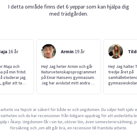
I detta område finns det 6 yeppar som kan hjälpa dig
med trädgården.
aja
16
år
Armin
19
år
Tild
er Maja och
Hej! Jag heter Armin och går
Hej! Jag halter 
na på min fritid.
Naturvetenskapsprogrammet
tredje året på
å studerar jag.
på Einar Hansens gymnasium.
samhällebetende
 gillar att ta
Jag har avslutat mitt andra år
gymnasieskolan
ch har lätt att
och har många färdigheter att
Lund. Jag har ti
maningar för mig
erbjuda, särskilt inom läxhjälp
jobbat som bar
lem. Jag skulle
från förskolan upp till nian.
med trädgårdsa
 mig jobba inom
Jag är även mycket bra med
är glad och soci
arbete via Yepstr är säkert för både er och ungdomen. Du väljer helt själv
ori, butik, pack,
barn och har en lillasyster
fritiden gillar ja
 närheten och du har recensioner från tidigare uppdrag för att underlätta l
h hotell.
med särskilda behov när det
från att umgås
gäller tal, vilket har gett mig
till att träna och
jälp i Åkarp. Ungdomen får i sin tur, utöver lön, även semesterersättning, 
förståelse för hur man
naturen.
försäkring och ,om allt går bra, en recension till framtida arbete.
bemöter och hjälper barn