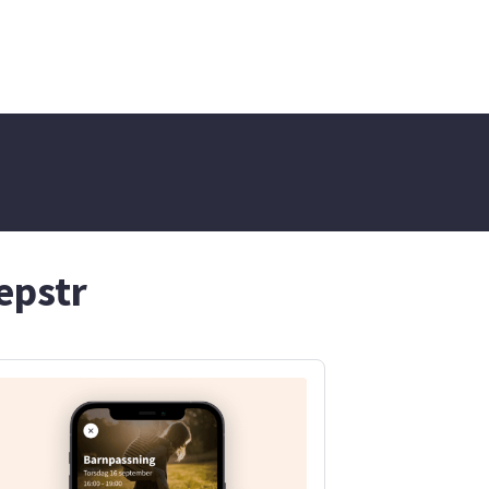
Jag älskar djur och har en
häst och en hund att ta hand
om dom är det bästa jag
vet! Jag får även barn och
fritid på gymnasiet och
skulle gärna vilja hålla på
med det i framtiden. Därför
hade det varit en bra och
rolig erfarenhet att ha
jobbat lite med det nu!
epstr