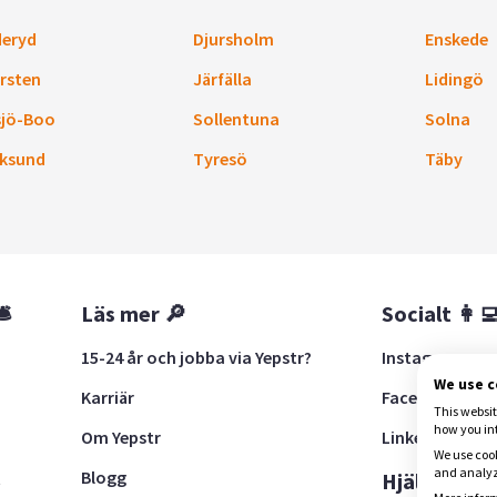
eryd
Djursholm
Enskede
rsten
Järfälla
Lidingö
sjö-Boo
Sollentuna
Solna
ksund
Tyresö
Täby
🛎
Läs mer 🔎
Socialt 👩‍
15-24 år och jobba via Yepstr?
Instagram
We use 
Karriär
Facebook
This websit
how you in
Om Yepstr
LinkedIn
We use cook
and analyze
Blogg
t
Hjälp 🚨