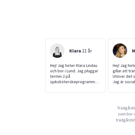
Klara
21
år
M
Hej! Jag heter Klara Lindau
Hej! Jag het
och bor i Lund. Jag pluggar
gillar att trä
termin 2 på
Utöver det s
sjuksköterskeprogrammet i
Jag är social,
Lund. Jag är en social,
tag i saker o
trevlig och engagerad
lära. Nya ut
person som gärna hjälper
är inga prob
andra.
kunna tänka
Trädgårds
café, kondit
som bor i
resturang oc
trädgårdsh