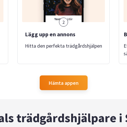
2
Lägg upp en annons
B
Hitta den perfekta trädgårdshjälpen
E
s
Hämta appen
ls trädgårdshjälpare i