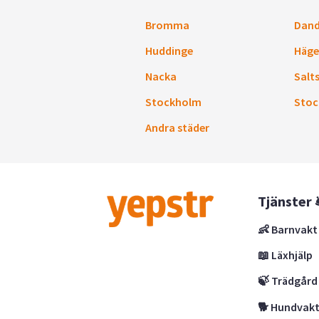
Bromma
Dand
Huddinge
Häge
Nacka
Salt
Stockholm
Stoc
Andra städer
Tjänster 
👶 Barnvakt
📖 Läxhjälp
🍃 Trädgård
🐕 Hundvak