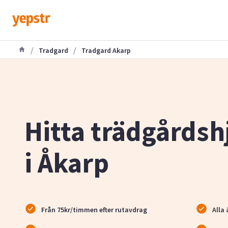
/
/
Tradgard
Tradgard Akarp
Hitta trädgårdsh
i Åkarp
Från 75kr/timmen efter rutavdrag
Alla 