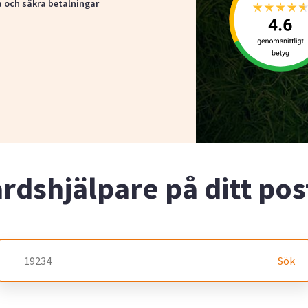
a och säkra betalningar
årdshjälpare på ditt p
Sök