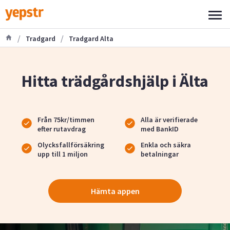
/
/
Tradgard
Tradgard Alta
Hitta trädgårdshjälp i Älta
Från 75kr/timmen
Alla är verifierade
efter rutavdrag
med BankID
Olycksfallförsäkring
Enkla och säkra
upp till 1 miljon
betalningar
Hämta appen