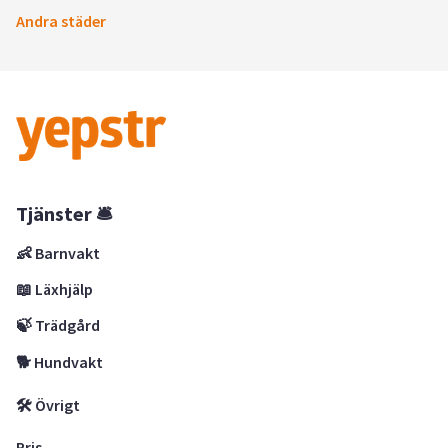
Andra städer
Tjänster 🛎
👶 Barnvakt
📖 Läxhjälp
🍃 Trädgård
🐕 Hundvakt
🛠 Övrigt
Pris