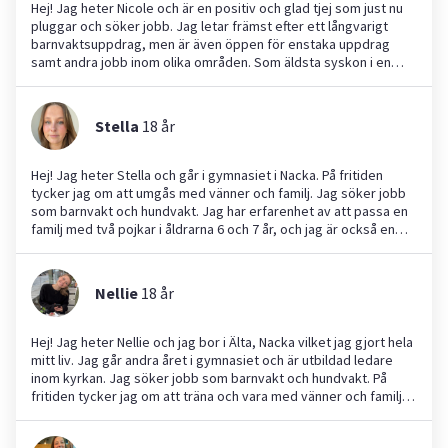
Hej! Jag heter Nicole och är en positiv och glad tjej som just nu
pluggar och söker jobb. Jag letar främst efter ett långvarigt
barnvaktsuppdrag, men är även öppen för enstaka uppdrag
samt andra jobb inom olika områden. Som äldsta syskon i en
familj med 6 barn har jag stor erfarenhet av att ta hand om barn
och trivs verkligen med det. Jag hjälper gärna till med allt från
lek och aktiviteter till läxläsning och kvällsrutiner. Jag är även
Stella
18
år
uppvuxen med hundar och är därför väldigt hundvan. Utöver
barnpassning är jag också intresserad av att hjälpa till med
trädgårdsarbete, djurpassning och andra hushållssysslor. Jag är
Hej! Jag heter Stella och går i gymnasiet i Nacka. På fritiden
ansvarsfull, flexibel och lätt att ha att göra med. Tveka inte att
tycker jag om att umgås med vänner och familj. Jag söker jobb
höra av er, så ses vi förhoppningsvis snart! ☺️🤗
som barnvakt och hundvakt. Jag har erfarenhet av att passa en
familj med två pojkar i åldrarna 6 och 7 år, och jag är också en
stor djurvän. Jag tar regelbundet ut min egen hund på
promenader. Som person är jag pålitlig, noggrann och duktig på
att hålla tider. Jag kan laga enklare maträtter och älskar att vara
Nellie
18
år
ute och leka. Att spela fotboll, cykla och gå till parken är
aktiviteter som jag verkligen uppskattar! Jag ser fram emot att
träffa nya familjer och hjälpa till med deras barn och husdjur.
Hej! Jag heter Nellie och jag bor i Älta, Nacka vilket jag gjort hela
mitt liv. Jag går andra året i gymnasiet och är utbildad ledare
inom kyrkan. Jag söker jobb som barnvakt och hundvakt. På
fritiden tycker jag om att träna och vara med vänner och familj.
Jag är uppvuxen med hund och har erfarenhet av stora,
mellanstora och små hundraser. Jag har även erfarenhet av