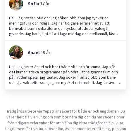
barnvaktning då jag har hjälpt till att passa småkusiner många
Sofia
17
år
gånger.
Hej! Jag heter Sofia och jag söker jobb som jag tycker är
meningsfulla och roliga. Jag har tidigare erfarenhet av att
barnvakta barn i olika åldrar och tycker att det är väldigt
givande. Jag har hjälpt till att laga middag och mellanmål, läst
böcker, lekt utomhus och målat. Om ni anlitar mig kan ni lita på
att jag är seriös och tar jobbet på allvar. Jag ser verkligen fram
emot att få hjälpa till!
Anael
19
år
Hej! Jag heter Anael och bor i både Älta och Bromma. Jag går
det humanistiska programmet på Södra Latins gymnasium och
på fritiden spelar jag teater. Jag söker främst jobb som barn-
och djurvakt eftersom jag har mycket erfarenhet. Jag tar även
ofta hand om både yngre syskon och våra två katter. Jag tycker
verkligen om att hjälpa yngre barn och ser fram emot att kanske
studera till barnpsykolog efter gymnasiet. Jag är ansvarsfull,
tålmodig och hittar gärna på roliga lekar eller aktiviteter. Hör
gärna av dig om du behöver hjälp med barnpassning eller djur!
Trädgårdsarbete via Yepstr är säkert för både er och ungdomen. Du
väljer helt själv en ungdom som bor nära dig och du har recensioner
från tidigare erfarenhet för att hjälpa dig hitta trädgårdshjälp i Älta.
Ungdomen får i sin tur, utöver lön, även semesterersättning, pension