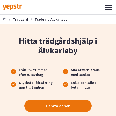
/
/
Tradgard
Tradgard Alvkarleby
Hitta trädgårdshjälp i
Älvkarleby
Från 75kr/timmen
Alla är verifierade
efter rutavdrag
med BankID
Olycksfallförsäkring
Enkla och säkra
upp till 1 miljon
betalningar
Hämta appen