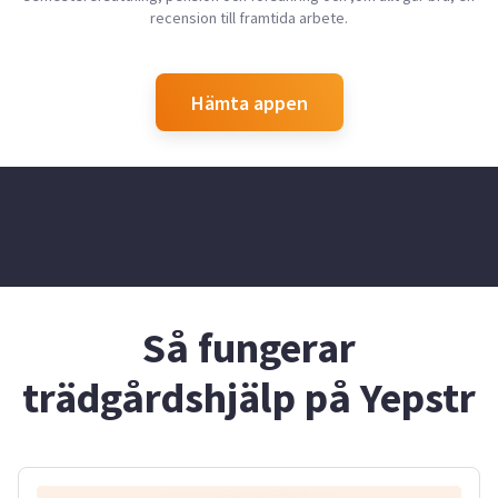
recension till framtida arbete.
Hämta appen
Så fungerar
trädgårdshjälp på Yepstr