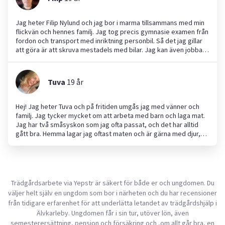
Jag heter Filip Nylund och jag bor i marma tillsammans med min
flickvän och hennes familj. Jag tog precis gymnasie examen från
fordon och transport med inriktning personbil. Så det jag gillar
att göra är att skruva mestadels med bilar. Jag kan även jobba
med allt möjligt, städning, trädgård, djur och barnpassning ja
you name it. Jag tycker man ska anlita mig för jag är pålitlig, jag
sköter mina tider och jag ser till att jobbet blir klart. Jag kan
Tuva
19
år
jobba vart som helst från Gävle till Tierp, kan möjligtvis sträcka
mig mot Uppsala hållet. Obs! Jag har ännu inget körkort så jag
tar mig fram med kollektivtrafik.
Hej! Jag heter Tuva och på fritiden umgås jag med vänner och
familj. Jag tycker mycket om att arbeta med barn och laga mat.
Jag har två småsyskon som jag ofta passat, och det har alltid
gått bra. Hemma lagar jag oftast maten och är gärna med djur,
särskilt hundar. Jag har en egen hund som jag hjälper till att ta
hand om. Som person är jag trevlig, generös och gillar att träffa
nya människor. Jag har tidigare erfarenhet av både
barnpassning och hundvakt via familj och vänner. Jag ser fram
emot att hjälpa till med olika roliga jobb och hoppas få nya
Trädgårdsarbete via Yepstr är säkert för både er och ungdomen. Du
erfarenheter!
väljer helt själv en ungdom som bor i närheten och du har recensioner
från tidigare erfarenhet för att underlätta letandet av trädgårdshjälp i
Älvkarleby. Ungdomen får i sin tur, utöver lön, även
semesterersättning, pension och försäkring och ,om allt går bra, en