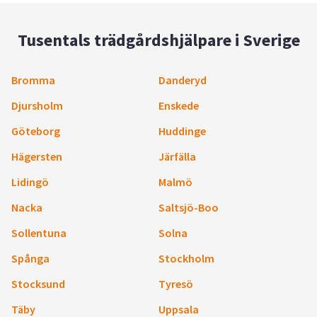
Tusentals trädgårdshjälpare i Sverige
Bromma
Danderyd
Djursholm
Enskede
Göteborg
Huddinge
Hägersten
Järfälla
Lidingö
Malmö
Nacka
Saltsjö-Boo
Sollentuna
Solna
Spånga
Stockholm
Stocksund
Tyresö
Täby
Uppsala