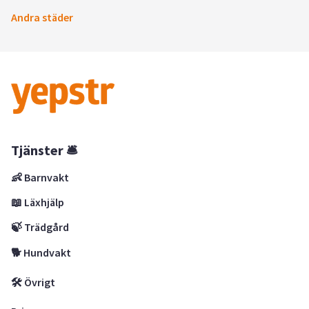
Andra städer
Tjänster 🛎
👶 Barnvakt
📖 Läxhjälp
🍃 Trädgård
🐕 Hundvakt
🛠 Övrigt