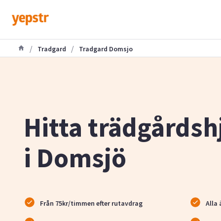
/
/
Tradgard
Tradgard Domsjo
Hitta trädgårdsh
i Domsjö
Från 75kr/timmen efter rutavdrag
Alla 