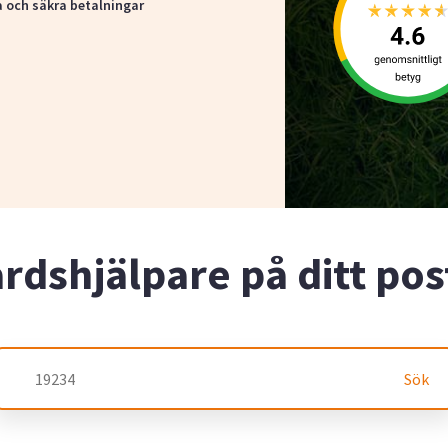
a och säkra betalningar
årdshjälpare på ditt p
Sök