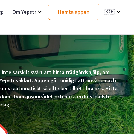
ag
Om Yepstr
Hämta appen
🇸🇪
 inte särskilt svårt att hitta trädgårdshjälp, om
epstr såklart. Appen går smidigt att använda och
er vi automatiskt så allt sker till ett bra pris. Hitta
gdom i Domsjösområdet och boka en kostnadsfri
idag!