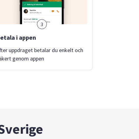
3
etala i appen
fter uppdraget betalar du enkelt och
äkert genom appen
 Sverige