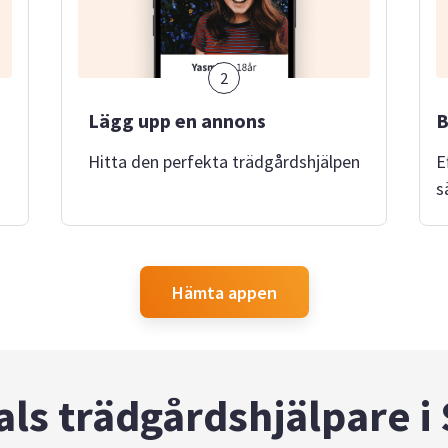
2
Lägg upp en annons
B
Hitta den perfekta trädgårdshjälpen
E
s
Hämta appen
ls trädgårdshjälpare i