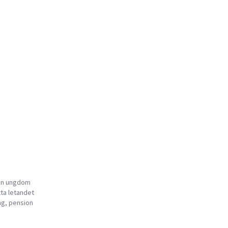
 en ungdom
tta letandet
ng, pension