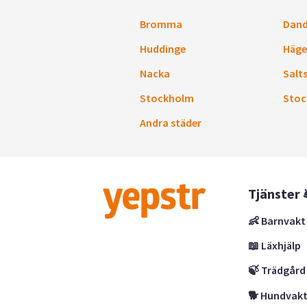
Bromma
Dand
Huddinge
Häge
Nacka
Salt
Stockholm
Stoc
Andra städer
Tjänster 
👶 Barnvakt
📖 Läxhjälp
🍃 Trädgård
🐕 Hundvak