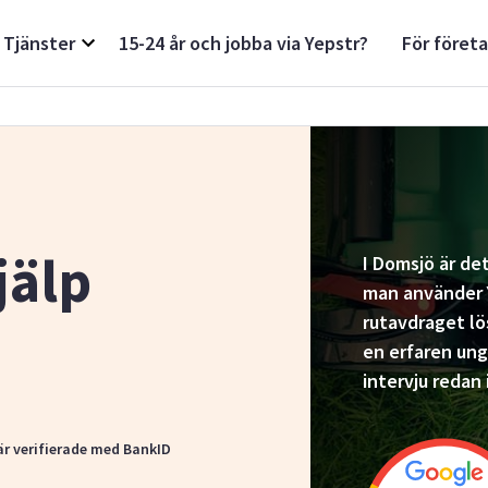
Tjänster
15-24 år och jobba via Yepstr?
För föret
jälp
I Domsjö är det
man använder Y
rutavdraget lös
en erfaren un
intervju redan 
är verifierade med BankID