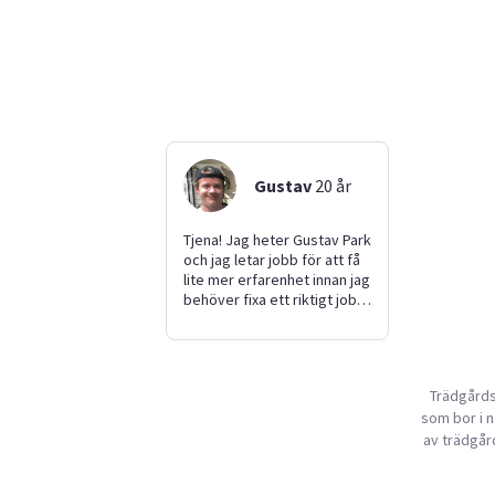
Gustav
20
år
Tjena! Jag heter Gustav Park
och jag letar jobb för att få
lite mer erfarenhet innan jag
behöver fixa ett riktigt jobb.
Jag gillar att träna olika
sporter som till exempelvis
fotboll basket och
styrketräning. Jag är jobbar
Trädgårds
bäst fysiskt och hjälper
som bor i n
gärna att bära. Jag kommer
alltid i tid och gör att alltid
av trädgår
ett ordentligt jobb. Men jag
kan behöva bra förklaringar