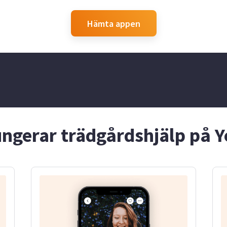
Hämta appen
ungerar trädgårdshjälp på Y