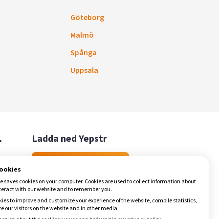
Göteborg
Malmö
Spånga
Uppsala

Ladda ned Yepstr
Ladda ned Yepstr
cookies
e saves cookies on your computer. Cookies are used to collect information about
teract with our website and to remember you.
ies to improve and customize your experience of the website, compile statistics,
 our visitors on the website and in other media.