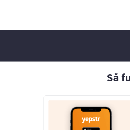
hur jag ska göra exakt för
att jag vill göra det så bra
jag kan.
Så f