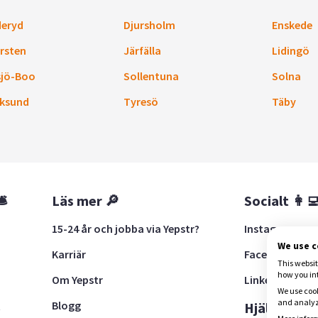
eryd
Djursholm
Enskede
rsten
Järfälla
Lidingö
sjö-Boo
Sollentuna
Solna
ksund
Tyresö
Täby
🛎
Läs mer 🔎
Socialt 👩‍
15-24 år och jobba via Yepstr?
Instagram
We use 
Karriär
Facebook
This websit
how you in
Om Yepstr
LinkedIn
We use cook
and analyze
Blogg
t
Hjälp 🚨