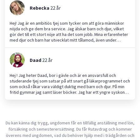
men är även van med stora hundar:) Utöver det har jag hjälpt
Rebecka
22
år
farmor och farfar på gården med åkgräsklippare, häckklippning,
målning, städning och allmän skötsel Hör gärna av dig :)
Hej! Jag är en ambitiös tjej som tycker om att göra människor
nöjda och ge dem bra service. Jag älskar barn och djur, vilket
gör det till ett stort nöje att ha det som jobb. Mina erfarenheter
med djur och barn har utvecklat mitt tålamod, även under
stressiga situationer. Jag har varit hund- och barnvakt åt många
och trivs verkligen med det. I min fritid spenderar jag gärna tid
med min hund och läser böcker. Jag är effektiv som person och
Daad
22
år
kan lätt anpassa mig efter andra, vilket gör mig till en bra
barnvakt eller djurvakt. Jag ser fram emot att hjälpa till!
Hej ! Jag heter Daad, bor i gävle och är en ansvarsfull och
studerande tjej som satsar på att snart gå läkarprogrammet och
som också råkar vara väldigt duktig med barn och djur. På min
fritid gymmar jag samt läser böcker. Jag har ett yngre syskon
och två husdjur själv och har därför en fördel i att anpassa mig.
Du kan känna dig trygg, ungdomen får en tillfällig anställning med lön,
försäkring och semesterersättning. Du får Rutavdrag och kommer
överens med ungdomen, vad du behöver hjälp med i trädgården och