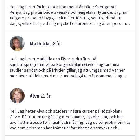
Hej! Jag heter Rickard och kommer från både Sverige och
Kenya. Jag pratar både svenska och engelska flytande. Jag har
tidigare praoat på bygg- och måleriföretag samt varit på ett
dagis, vilket har gett mig mycket erfarenhet. Jag är en person
du kan lita på och tar alltid stort ansvar för det jag får i uppgift.
Jag är snäll, pratglad, händig och bra med både djur och barn. På
fritiden gillar jag att vara aktiv och hjälpa andra. Jag ser fram
Mathilda
18
år
emot att hjälpa till och bidra med det jag kan!
Hej! Jag heter Mathilda och läser andra året på
samhällsprogrammet på Borgarskolan i Gävle. Jag tar mina
studier seriöst och på fritiden gillar jag att umgås med vänner
men även att leka med min hund och gå ut på promenad. Jag
dansar även vilket jag verkligen brinner för, jag har vunnit VM, SM
och EM! Tidigare har jag ridit spelat innebandy m.m. Jag kan
hjälpa till med allt från städning till läxhjälp och gå ut med djur.
Alva
21
år
Jag är väldigt pedagogisk, snäll och lugn men kan även ta fram
min lekfulla sida. Tidigare har jag tagit hand om flera olika barn,
såsom småkusiner, min lillasyster och sen har jag även haft
Hej! Jag heter Alva och studerar några kurser på Högskolan i
danslektioner med barn. Jag känner verkligen att jag är den
Gävle. På fritiden umgås jag med vänner, cykeltränar, och har
rätta för det ni söker och hoppas verkligen ni känner likadant.
även ett intresse för musik och målning. Jag söker jobb inom lite
Tveka inte på att höra av er om det är något mer ni undrar så
vad som helst men har främst erfarenhet av barnvakt och
berättar jag gärna mer om mig själv!
katt/hundvakt Jag har en lillebror, har suttit barnvakt åt
familjekompisar + på Yepstr och varit kattvakt lite här och där,