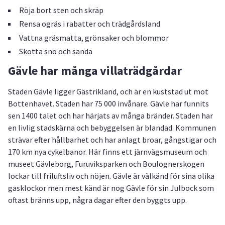
Röja bort sten och skräp
Rensa ogräs i rabatter och trädgårdsland
Vattna gräsmatta, grönsaker och blommor
Skotta snö och sanda
Gävle har många villaträdgårdar
Staden Gävle ligger Gästrikland, och är en kuststad ut mot
Bottenhavet. Staden har 75 000 invånare. Gävle har funnits
sen 1400 talet och har härjats av många bränder. Staden har
en livlig stadskärna och bebyggelsen är blandad. Kommunen
strävar efter hållbarhet och har anlagt broar, gångstigar och
170 km nya cykelbanor. Här finns ett järnvägsmuseum och
museet Gävleborg, Furuviksparken och Boulognerskogen
lockar till friluftsliv och nöjen. Gävle är välkänd för sina olika
gasklockor men mest känd är nog Gävle för sin Julbock som
oftast bränns upp, några dagar efter den byggts upp.