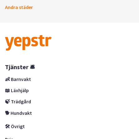
Andra städer
Tjänster 🛎
👶 Barnvakt
📖 Läxhjälp
🍃 Trädgård
🐕 Hundvakt
🛠 Övrigt