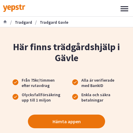
/
/
Tradgard
Tradgard Gavle
Här finns trädgårdshjälp i
Gävle
Från 75kr/timmen
Alla är verifierade
efter rutavdrag
med BankID
Olycksfallförsäkring
Enkla och säkra
upp till 1 miljon
betalningar
Hämta appen