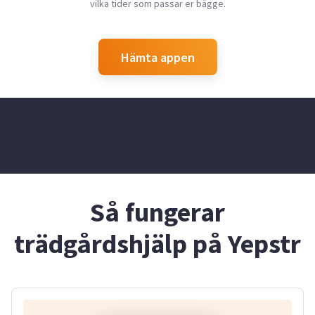
vilka tider som passar er bägge.
Hämta appen
Så fungerar
trädgårdshjälp på Yepstr