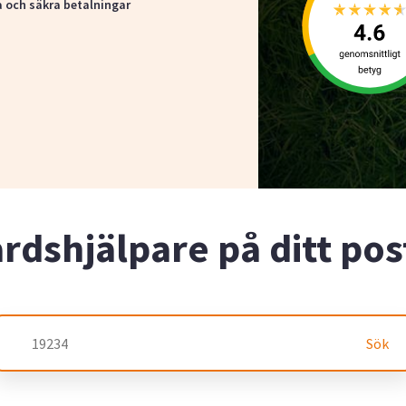
a och säkra betalningar
årdshjälpare på ditt p
Sök