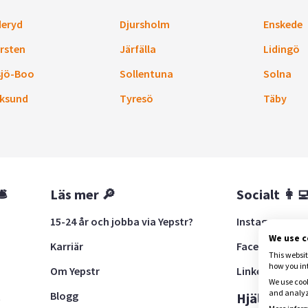
eryd
Djursholm
Enskede
rsten
Järfälla
Lidingö
sjö-Boo
Sollentuna
Solna
ksund
Tyresö
Täby
🛎
Läs mer 🔎
Socialt 👩‍
15-24 år och jobba via Yepstr?
Instagram
We use 
Karriär
Facebook
This websit
how you in
Om Yepstr
LinkedIn
We use cook
and analyze
Blogg
t
Hjälp 🚨