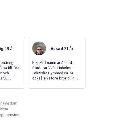
ig
19
år
Assad
21
år
 tonåring
Hej! Mitt namn är Assad .
lpa till! Bra
Studerar VVS i Linholmen
r och
Tekniska Gymnasium. Är
sfull,
också en store bror till 4
d positiv. 🚀
yngre syskon hjälper till
hemma ofta och har väldigt
bra relation med familjen.
Skulle beskriva mig själv
 en ungdom
som en glad och positiv
hitta
person som är alltid aktiv
och söker arbete. Att varan
ing, pension
en flexibel person är också
viktigt för mig så att ni ska