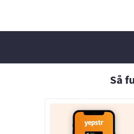
hundar och har haft hund
tidigare, och nu har jag två
katter – jag älskar djur! Jag
är också intresserad av
restaurangarbete och kan
hjälpa till med event och
kalas. Mig kan man anlita för
jag är en härlig tjej som gillar
att vara igång och är positiv
och glad. Jag ser fram emot
att höra av er!
Så f