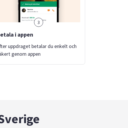
3
etala i appen
fter uppdraget betalar du enkelt och
äkert genom appen
 Sverige