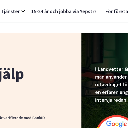
Tjänster
15-24 år och jobba via Yepstr?
För föret
jälp
I Landvetter ä
man använder Y
rutavdraget lös
en erfaren un
intervju redan 
är verifierade med BankID