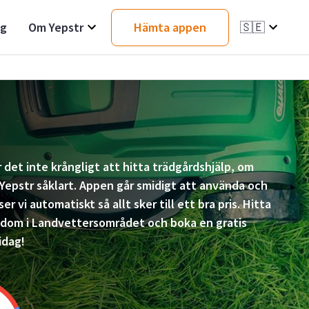
ag
Om Yepstr
Hämta appen
🇸🇪
r det inte krångligt att hitta trädgårdshjälp, om
epstr såklart. Appen går smidigt att använda och
er vi automatiskt så allt sker till ett bra pris. Hitta
gdom i Landvettersområdet och boka en gratis
idag!