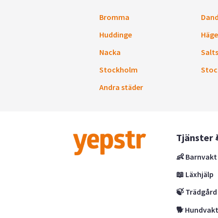
Bromma
Dand
Huddinge
Häge
Nacka
Salt
Stockholm
Stoc
Andra städer
Tjänster 
👶 Barnvakt
📖 Läxhjälp
🍃 Trädgård
🐕 Hundvak