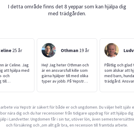
I detta område finns det 8 yeppar som kan hjälpa dig
med trädgården.
Celine
25
år
Othman
19
år
Ludv
mn är Celine. Jag
Hej! Jag heter Othman och
Pålitlig och glad
ig att hjälpa med
är en ansvarsfull kille som
som älskar att hjä
n- och
gärna hjälper till med olika
med barn, hunda
 till
typer av jobb. På Yepstr
trädgård. Ansvar
ngar och målning
söker jag uppdrag inom
punktlig och allti
ag har jobbat
festhjälp, trädgårdsarbete,
barn och hjälpt
företagsjobb, bygg och
. På min fritid är
målning, barnpassning, och
arbete via Yepstr är säkert för både er och ungdomen. Du väljer helt själv
nsare och
jag har även ett stort
bor nära dig och du har recensioner från tidigare uppdrag för att hjälpa dig 
 älskar allt som
intresse för sport och
tivitet att göra.
musik. Jag är redo att hjälpa
älp i Landvetter. Ungdomen får i sin tur, utöver lön, även semesterersättn
 er vid frågor!
till med det du behöver, och
och försäkring och ,om allt går bra, en recension till framtida arbete.
det ska bli kul att höra vad