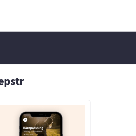
lätt kunna ha en
konversation med mig och
lösa alla problem på ett
enkelt sett. Jag är också
stresstålig och stark
eftersom jag har jobbat
mycket i mitt liv innan så jag
har haft lite erfarenhet av
att hantera svåra situationer
där jag behövde lösa det
snabbt. Jag är social och har
lätt att träffa nya människor
och vänner är också snäll
mot alla och respektera alla
epstr
oavsett hur de är.