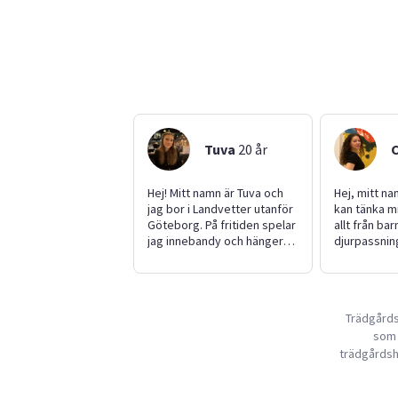
Tuva
20
år
Hej! Mitt namn är Tuva och
Hej, mitt na
jag bor i Landvetter utanför
kan tänka m
Göteborg. På fritiden spelar
allt från bar
jag innebandy och hänger
djurpassning
med vänner. Jag är en
fotograferi
väldigt aktiv tjej som älskar
av staket. J
att träna och vara igång. Jag
mycket med 
tränar innebandy ofta och
till med djur
Trädgårds
satsar på det! Jag är väldigt
jag både da
som 
flexibel och kan vara
fotograf och
barnvakt, eftersom jag
har med krea
trädgårdshj
älskar barn och har mycket
Hör gärna av
energi. Jag kan även passa