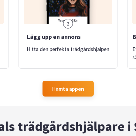
2
Lägg upp en annons
B
Hitta den perfekta trädgårdshjälpen
E
s
Hämta appen
ls trädgårdshjälpare i