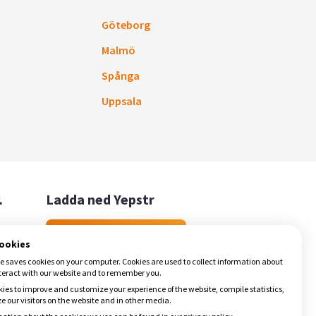
Göteborg
Malmö
Spånga
Uppsala

Ladda ned Yepstr
Ladda ned Yepstr
cookies
e saves cookies on your computer. Cookies are used to collect information about
teract with our website and to remember you.
ies to improve and customize your experience of the website, compile statistics,
 our visitors on the website and in other media.