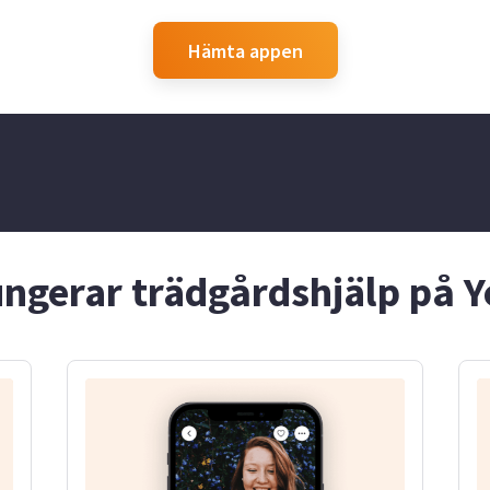
du söker hjälp med! Jag vill
också nämna att jag är
allergisk mot djur. Jag ser
Hämta appen
fram emot att höra från dig!
ungerar trädgårdshjälp på Y