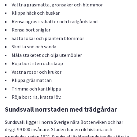
Vattna gräsmatta, grönsaker och blommor
Klippa häck och buskar
Rensa ogräs i rabatter och trädgårdsland
Rensa bort sniglar
Sätta lökar och plantera blommor
Skotta snö och sanda
Måla staketet och olja utemöbler
Röja bort sten och skräp
Vattna rosor och krukor
Klippa gräsmattan
Trimma och kantklippa
Röja bort ris, kratta löv.
Sundsvall norrstaden med trädgårdar
Sundsvall ligger i norra Sverige nära Bottenviken och har
drygt 99 000 invånare. Staden har en rik historia och
grundades redan 1621. Sundsvall är Norrlands tredje största