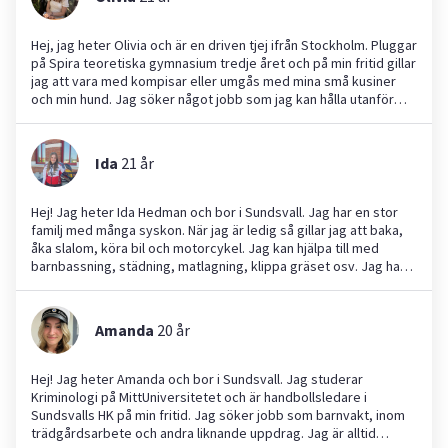
Hej, jag heter Olivia och är en driven tjej ifrån Stockholm. Pluggar
på Spira teoretiska gymnasium tredje året och på min fritid gillar
jag att vara med kompisar eller umgås med mina små kusiner
och min hund. Jag söker något jobb som jag kan hålla utanför
skolan då jag har väldigt mycket fritid och ligger bra till med
mina studier. Varför du borde anlita mig? Jag är jätte bra med
barn och har praktiserat på dagis och ställer alltid upp i jobbiga
Ida
21
år
tillfällen. Är väldigt bra med djur och älskar hundar lika mycket
som katter. Min pappa driver även ett eget företag där han
håller i bilevenemang var av jag har jobbat på majoriteten,
Hej! Jag heter Ida Hedman och bor i Sundsvall. Jag har en stor
hanterar därav stress väldigt bra och är väldigt bra planerad. Är
familj med många syskon. När jag är ledig så gillar jag att baka,
inte allergisk emot något och är näst intill alltid tillgänglig. Hör
åka slalom, köra bil och motorcykel. Jag kan hjälpa till med
gärna av dig om du har några frågor.
barnbassning, städning, matlagning, klippa gräset osv. Jag har
mest koll på hushållssysslor men utmanar mig gärna för annat. Ni
bör anlita mig då jag är van vid många barn omkring mig, jag är
väldigt social samt att jag är motiverad till att hjälpa till så
Amanda
20
år
mycket som jag kan.
Hej! Jag heter Amanda och bor i Sundsvall. Jag studerar
Kriminologi på MittUniversitetet och är handbollsledare i
Sundsvalls HK på min fritid. Jag söker jobb som barnvakt, inom
trädgårdsarbete och andra liknande uppdrag. Jag är alltid