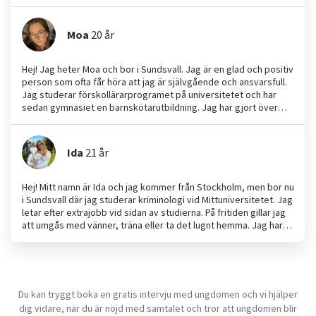
noggrann och punktlig. Som ungdomsledare i handbollen har jag
fått mycket erfarenhet av att stötta och hjälpa barn i deras
utveckling. Jag tar även hand om mina egna djur varje dag, så
Moa
20
år
passar bra som djurvakt. Tveka inte att höra av er om ni har
frågor – jag ser fram emot att hjälpa till och bidra med energi
och engagemang! Mitt schema är svårt att veta eftersom det är
Hej! Jag heter Moa och bor i Sundsvall. Jag är en glad och positiv
föreläsningar olika dagar varje vecka.
person som ofta får höra att jag är självgående och ansvarsfull.
Jag studerar förskollärarprogramet på universitetet och har
sedan gymnasiet en barnskötarutbildning. Jag har gjort över
50% av min praktik (APL) på förskola och har arbetat med barn i
åldrarna 2-4 år. Jag har dessutom hämtat och lämnat barn på
förskola, haft sommarjobb på förskola och varit barnvakt åt
Ida
21
år
många olika familjer både via Yepstr och privat. Förutom detta
har jag även erfarenhet av både trädgårdsarbete och olika jobb
för företag. Jag ser fram emot att kunna hjälpa till där det
Hej! Mitt namn är Ida och jag kommer från Stockholm, men bor nu
behövs!
i Sundsvall där jag studerar kriminologi vid Mittuniversitetet. Jag
letar efter extrajobb vid sidan av studierna. På fritiden gillar jag
att umgås med vänner, träna eller ta det lugnt hemma. Jag har
mycket erfarenhet av djur, framförallt hundar, eftersom jag har
haft hund hela mitt liv. Jag tycker också mycket om barn och har
både praktiserat på förskola och varit barnvakt åt min brorson.
Dessutom har jag sommarjobbat som målare under flera år och
trivs med nya utmaningar. Jag ser mig själv som en ansvarsfull
Du kan tryggt boka en gratis intervju med ungdomen och vi hjälper
person och hjälper gärna till med barnpassning, läxhjälp eller
dig vidare, när du är nöjd med samtalet och tror att ungdomen blir
djurpassning. Hör av er om jag låter som rätt person för er!