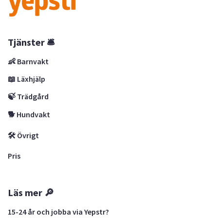
Tjänster 🛎
👶 Barnvakt
📖 Läxhjälp
🍃 Trädgård
🐕 Hundvakt
🛠 Övrigt
Pris
Läs mer 🔎
15-24 år och jobba via Yepstr?