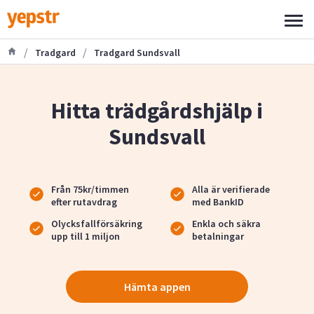
/
/
Tradgard
Tradgard Sundsvall
Hitta trädgårdshjälp i
Sundsvall
Från 75kr/timmen
Alla är verifierade
efter rutavdrag
med BankID
Olycksfallförsäkring
Enkla och säkra
upp till 1 miljon
betalningar
Hämta appen