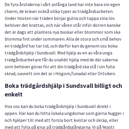
De fyra årstiderna i vårt avlånga land har inte bara sin egen
charm, de kräver också olika typer av trädgårdsarbeten.
Under hösten när träden börjar gulna och tappa sina löv
behöver det krattas, och när våren står inför dörren kanske
det är dags att plantera nya buskar eller blommor som ska
blomma fint under sommaren. Alla de stora och små behov
en trädgård har tar tid, och därför kan du genom oss boka
trädgårdshjälp i Sundsvall. Med hjälp av en av våra unga
trädgårdsarbetare får du snabbt hjälp med de där sakerna
som behöver göras för att din trädgård ska stå i sin fulla
skrud, oavsett om det är i Högom,Tunadal eller Ortviken.
Boka trädgårdshjälp i Sundsvall billigt och
enkelt
Hos oss kan du boka trädgårdshjälp i Sundsvall direkt i
appen. Här kan du hitta lokala ungdomar som gärna hugger i
och hjälper till med att forsla bort kvistar och skräp, eller
med att fylla på grus på trädgårdsgångarna. Vi på Yepstr