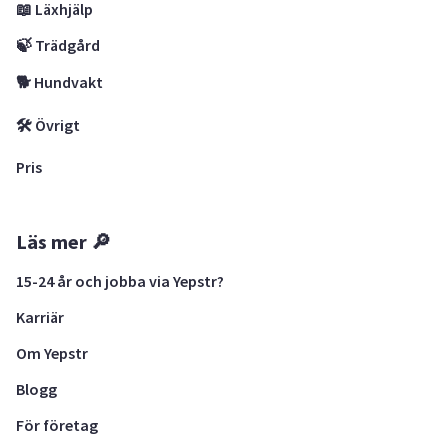
📖 Läxhjälp
🍃 Trädgård
🐕 Hundvakt
🛠 Övrigt
Pris
Läs mer 🔎
15-24 år och jobba via Yepstr?
Karriär
Om Yepstr
Blogg
För företag