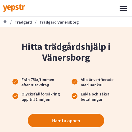
/
/
Tradgard
Tradgard Vanersborg
Hitta trädgårdshjälp i
Vänersborg
Från 75kr/timmen
Alla är verifierade
efter rutavdrag
med BankID
Olycksfallförsäkring
Enkla och säkra
upp till 1 miljon
betalningar
Hämta appen