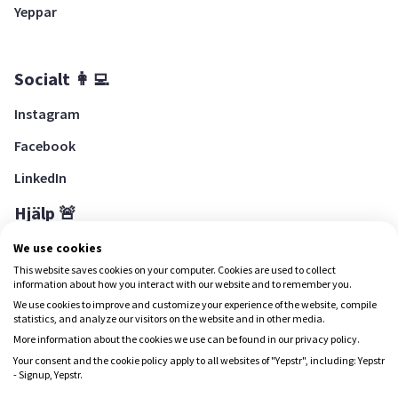
Yeppar
Socialt 👩‍💻
Instagram
Facebook
LinkedIn
Hjälp 🚨
Hjälpcenter
We use cookies
This website saves cookies on your computer. Cookies are used to collect
information about how you interact with our website and to remember you.
We use cookies to improve and customize your experience of the website, compile
Ladda ned Yepstr
statistics, and analyze our visitors on the website and in other media.
More information about the cookies we use can be found in our privacy policy.
Ladda ned Yepstr
Your consent and the cookie policy apply to all websites of "Yepstr", including: Yepstr
- Signup, Yepstr.
Yepstr använder cookies (kakor) för att ge dig en bättre