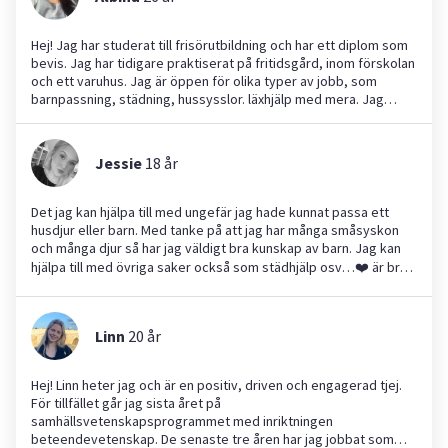
Hej! Jag har studerat till frisörutbildning och har ett diplom som
bevis. Jag har tidigare praktiserat på fritidsgård, inom förskolan
och ett varuhus. Jag är öppen för olika typer av jobb, som
barnpassning, städning, hussysslor. läxhjälp med mera. Jag
tycker om att utforska nya erfarenheter och vill gärna lära mig
mer om arbetslivet. Att socialisera och ta hänsyn till andra är
viktigt för mig. Som person är jag hjälpsam, ansvarsfull,
Jessie
18
år
stresstålig, noggrann, organiserad, pålitlig och ambitiös. Jag
ser fram emot att få hjälpa till och skapa nya minnen tillsammans
med er!
Det jag kan hjälpa till med ungefär jag hade kunnat passa ett
husdjur eller barn. Med tanke på att jag har många småsyskon
och många djur så har jag väldigt bra kunskap av barn. Jag kan
hjälpa till med övriga saker också som städhjälp osv…❤️ är bra
på att hålla tider hör gärna av er om ni vill veta mer😊
Linn
20
år
Hej! Linn heter jag och är en positiv, driven och engagerad tjej.
För tillfället går jag sista året på
samhällsvetenskapsprogrammet med inriktningen
beteendevetenskap. De senaste tre åren har jag jobbat som