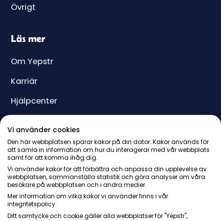
Övrigt
Läs mer
Om Yepstr
Karriär
Hjälpcenter
Yeppar
Vi använder cookies
Pris
Den här webbplatsen sparar kakor på din dator. Kakor används för
att samla in information om hur du interagerar med vår webbplats
samt för att komma ihåg dig.
Presentkort
Vi använder kakor för att förbättra och anpassa din upplevelse av
webbplatsen, sammanställa statistik och göra analyser om våra
besökare på webbplatsen och i andra medier.
Mer information om vilka kakor vi använder finns i vår
integritetspolicy.
Ditt samtycke och cookie gäller alla webbplatser för "Yepstr",