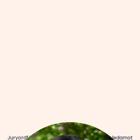
Gunilla Von Platen
Juryordförande och delägare och styrelseledamot