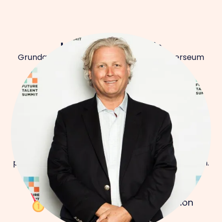
Lars-Henrik Friis Molin
Grundare av Talent Venture Group, Universeum
och Just Arrived Sweden
Vinnare 2021
Här har vi förra årets fantastiska vinnare på
prisceremonin i Stockholm tillsammans med juryn.
David Gauffin Dahlin, Apex Vision