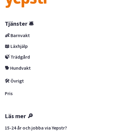
Tjänster 🛎
👶 Barnvakt
📖 Läxhjälp
🍃 Trädgård
🐕 Hundvakt
🛠 Övrigt
Pris
Läs mer 🔎
15-24 år och jobba via Yepstr?