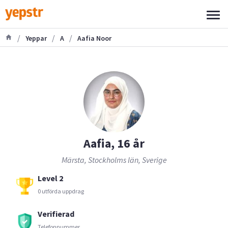
/
/
/
Yeppar
A
Aafia Noor
Aafia, 16 år
Märsta, Stockholms län, Sverige
Level 2
0 utförda uppdrag
Verifierad
Telefonnummer