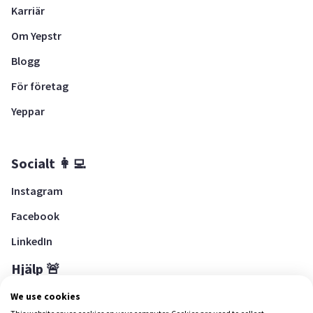
Karriär
Om Yepstr
Blogg
För företag
Yeppar
Socialt 👩‍💻
Instagram
Facebook
LinkedIn
Hjälp 🚨
Hjälpcenter
We use cookies