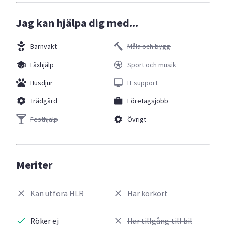
Jag kan hjälpa dig med...
Barnvakt
Måla och bygg
Läxhjälp
Sport och musik
Husdjur
IT support
Trädgård
Företagsjobb
Festhjälp
Övrigt
Meriter
Kan utföra HLR
Har körkort
Röker ej
Har tillgång till bil