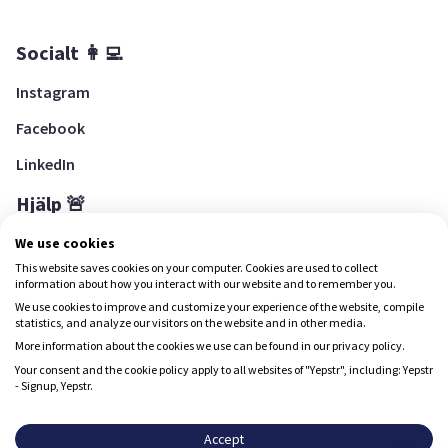
Socialt 👩‍💻
Instagram
Facebook
LinkedIn
Hjälp 🚨
Hjälpcenter
We use cookies
This website saves cookies on your computer. Cookies are used to collect
information about how you interact with our website and to remember you.
We use cookies to improve and customize your experience of the website, compile
Ladda ned Yepstr
statistics, and analyze our visitors on the website and in other media.
More information about the cookies we use can be found in our privacy policy.
Ladda ned Yepstr
Your consent and the cookie policy apply to all websites of "Yepstr", including: Yepstr
- Signup, Yepstr.
Yepstr använder cookies (kakor) för att ge dig en bättre
upplevelse.
Accept