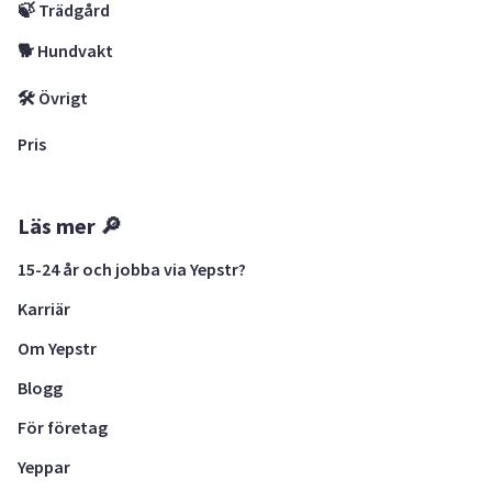
🍃 Trädgård
🐕 Hundvakt
🛠 Övrigt
Pris
Läs mer 🔎
15-24 år och jobba via Yepstr?
Karriär
Om Yepstr
Blogg
För företag
Yeppar