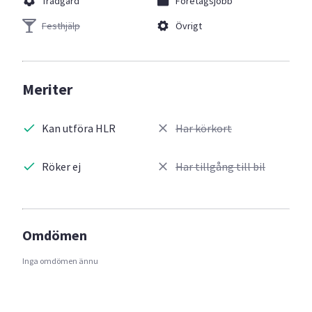
Trädgård
Företagsjobb
Festhjälp
Övrigt
Meriter
Kan utföra HLR
Har körkort
Röker ej
Har tillgång till bil
Omdömen
Inga omdömen ännu