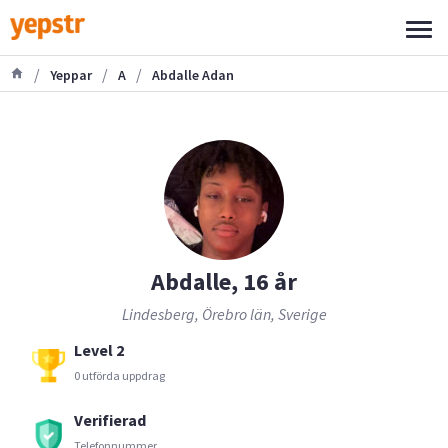
/
/
/
Yeppar
A
Abdalle Adan
Abdalle, 16 år
Lindesberg, Örebro län, Sverige
Level 2
0 utförda uppdrag
Verifierad
Telefonnummer