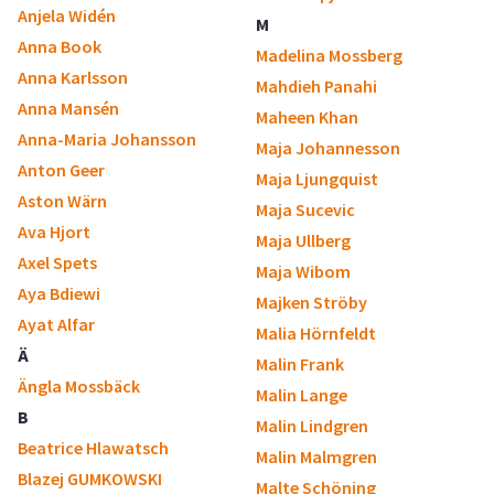
Anjela Widén
M
Anna Book
Madelina Mossberg
Anna Karlsson
Mahdieh Panahi
Anna Mansén
Maheen Khan
Anna-Maria Johansson
Maja Johannesson
Anton Geer
Maja Ljungquist
Aston Wärn
Maja Sucevic
Ava Hjort
Maja Ullberg
Axel Spets
Maja Wibom
Aya Bdiewi
Majken Ströby
Ayat Alfar
Malia Hörnfeldt
Ä
Malin Frank
Ängla Mossbäck
Malin Lange
B
Malin Lindgren
Beatrice Hlawatsch
Malin Malmgren
Blazej GUMKOWSKI
Malte Schöning