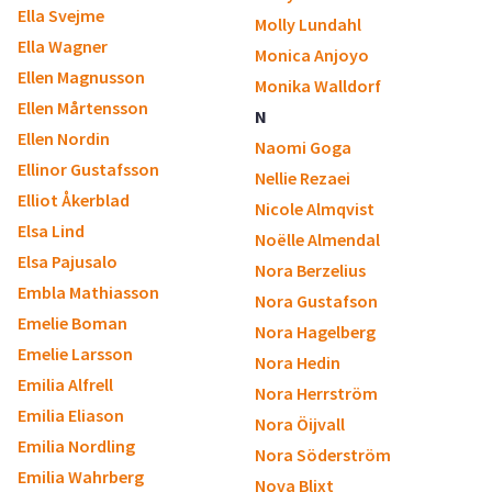
Ella Svejme
Molly Lundahl
Ella Wagner
Monica Anjoyo
Ellen Magnusson
Monika Walldorf
Ellen Mårtensson
N
Ellen Nordin
Naomi Goga
Ellinor Gustafsson
Nellie Rezaei
Elliot Åkerblad
Nicole Almqvist
Elsa Lind
Noëlle Almendal
Elsa Pajusalo
Nora Berzelius
Embla Mathiasson
Nora Gustafson
Emelie Boman
Nora Hagelberg
Emelie Larsson
Nora Hedin
Emilia Alfrell
Nora Herrström
Emilia Eliason
Nora Öijvall
Emilia Nordling
Nora Söderström
Emilia Wahrberg
Nova Blixt