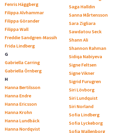
Fenris Häggberg
Saga Halldin
Filippa Alvhammar
Sanna Mårtensson
Filippa Görander
Sara Zigliara
Filippa Wall
Sawdatou Seck
Freddie Sandgren-Massih
Shann Ali
Frida Lindberg
Shannon Rahman
G
Sidiqa Nabiyeva
Gabriella Carring
Signe Feltsen
Gabriella Örnberg
Signe Vikner
H
Sigrid Furugren
Hanna Bertilsson
Siri Lövborg
Hanna Endre
Siri Lundquist
Hanna Ericsson
Siri Norland
Hanna Krohn
Sofia Lindberg
Hanna Lundbäck
Sofia Lyckeborg
Hanna Nordqvist
Sofia Wallenborg