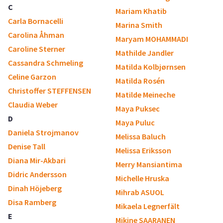
C
Mariam Khatib
Carla Bornacelli
Marina Smith
Carolina Åhman
Maryam MOHAMMADI
Caroline Sterner
Mathilde Jandler
Cassandra Schmeling
Matilda Kolbjørnsen
Celine Garzon
Matilda Rosén
Christoffer STEFFENSEN
Matilde Meineche
Claudia Weber
Maya Puksec
D
Maya Puluc
Daniela Strojmanov
Melissa Baluch
Denise Tall
Melissa Eriksson
Diana Mir-Akbari
Merry Mansiantima
Didric Andersson
Michelle Hruska
Dinah Höjeberg
Mihrab ASUOL
Disa Ramberg
Mikaela Legnerfält
E
Mikine SAARANEN