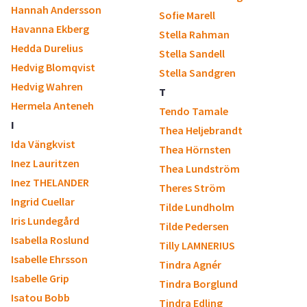
Hannah Andersson
Sofie Marell
Havanna Ekberg
Stella Rahman
Hedda Durelius
Stella Sandell
Hedvig Blomqvist
Stella Sandgren
Hedvig Wahren
T
Hermela Anteneh
Tendo Tamale
I
Thea Heljebrandt
Ida Vängkvist
Thea Hörnsten
Inez Lauritzen
Thea Lundström
Inez THELANDER
Theres Ström
Ingrid Cuellar
Tilde Lundholm
Iris Lundegård
Tilde Pedersen
Isabella Roslund
Tilly LAMNERIUS
Isabelle Ehrsson
Tindra Agnér
Isabelle Grip
Tindra Borglund
Isatou Bobb
Tindra Edling