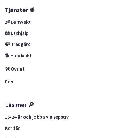
Tjänster 🛎
👶 Barnvakt
📖 Läxhjälp
🍃 Trädgård
🐕 Hundvakt
🛠 Övrigt
Pris
Läs mer 🔎
15-24 år och jobba via Yepstr?
Karriär