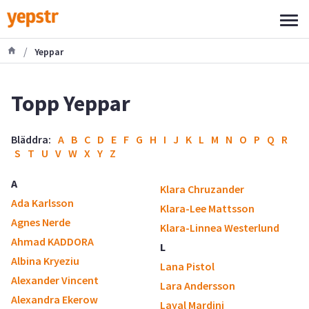
/
Yeppar
Topp Yeppar
Bläddra:
A
B
C
D
E
F
G
H
I
J
K
L
M
N
O
P
Q
R
S
T
U
V
W
X
Y
Z
A
Klara Chruzander
Ada Karlsson
Klara-Lee Mattsson
Agnes Nerde
Klara-Linnea Westerlund
Ahmad KADDORA
L
Albina Kryeziu
Lana Pistol
Alexander Vincent
Lara Andersson
Alexandra Ekerow
Layal Mardini