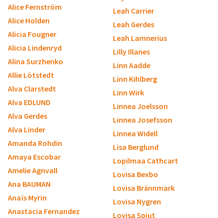
Alice Fernström
Leah Carrier
Alice Holden
Leah Gerdes
Alicia Fougner
Leah Lamnerius
Alicia Lindenryd
Lilly Illanes
Alina Surzhenko
Linn Aadde
Allie Lötstedt
Linn Kihlberg
Alva Clarstedt
Linn Wirk
Alva EDLUND
Linnea Joelsson
Alva Gerdes
Linnea Josefsson
Alva Linder
Linnea Widell
Amanda Rohdin
Lisa Berglund
Amaya Escobar
Lopilmaa Cathcart
Amelie Agnvall
Lovisa Bexbo
Ana BAUMAN
Lovisa Brännmark
Anaïs Myrin
Lovisa Nygren
Anastacia Fernandez
Lovisa Spjut