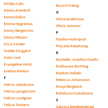
Emilija Lalic
Nova Fröding
Emma Arendolf
O
Emma Edéus
Olivia Andersson
Emma Hagrenius
Olivia Jansson
Emmy Bergström
P
Emmy Nilsson
Pauline Holmqvist
Erica Zander
Phiyada Rakphong
Estelle Sörgjerd
R
Ester Lind
Rachelle-Josefina Ouallo
Evangeline Holst
Radharani Watting
Evelina Hanlon
Rayhan Hallabi
F
Rebecca Johansson
Felicia Jakobsson
Ronja Berglund
Felicia Ljungström
Ruhshona Izatulloeva
Felicia Lundgren
S
Felicia Techera
Sabrina Weldeghebriel