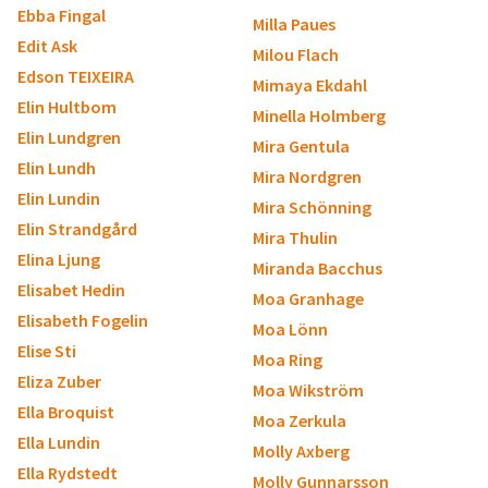
Ebba Fingal
Milla Paues
Edit Ask
Milou Flach
Edson TEIXEIRA
Mimaya Ekdahl
Elin Hultbom
Minella Holmberg
Elin Lundgren
Mira Gentula
Elin Lundh
Mira Nordgren
Elin Lundin
Mira Schönning
Elin Strandgård
Mira Thulin
Elina Ljung
Miranda Bacchus
Elisabet Hedin
Moa Granhage
Elisabeth Fogelin
Moa Lönn
Elise Sti
Moa Ring
Eliza Zuber
Moa Wikström
Ella Broquist
Moa Zerkula
Ella Lundin
Molly Axberg
Ella Rydstedt
Molly Gunnarsson