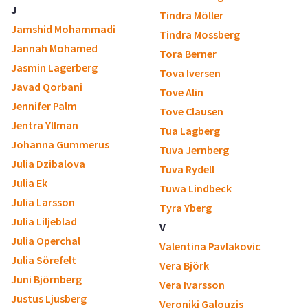
J
Tindra Möller
Jamshid Mohammadi
Tindra Mossberg
Jannah Mohamed
Tora Berner
Jasmin Lagerberg
Tova Iversen
Javad Qorbani
Tove Alin
Jennifer Palm
Tove Clausen
Jentra Yllman
Tua Lagberg
Johanna Gummerus
Tuva Jernberg
Julia Dzibalova
Tuva Rydell
Julia Ek
Tuwa Lindbeck
Julia Larsson
Tyra Yberg
Julia Liljeblad
V
Julia Operchal
Valentina Pavlakovic
Julia Sörefelt
Vera Björk
Juni Björnberg
Vera Ivarsson
Justus Ljusberg
Veroniki Galouzis