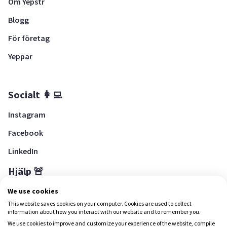
Om Yepstr
Blogg
För företag
Yeppar
Socialt 👩‍💻
Instagram
Facebook
LinkedIn
Hjälp 🚨
Hjälpcenter
We use cookies
This website saves cookies on your computer. Cookies are used to collect
information about how you interact with our website and to remember you.
We use cookies to improve and customize your experience of the website, compile