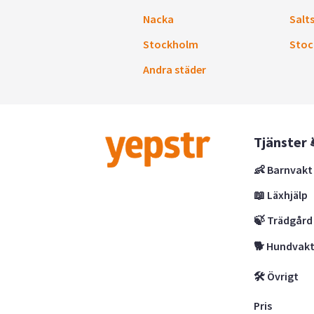
Nacka
Salt
Stockholm
Stoc
Andra städer
Tjänster 
👶 Barnvakt
📖 Läxhjälp
🍃 Trädgård
🐕 Hundvak
🛠 Övrigt
Pris