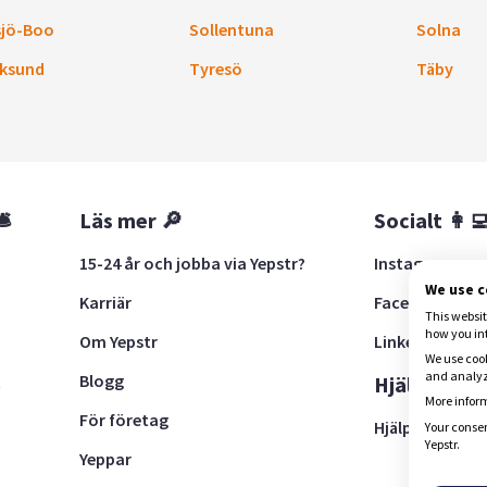
sjö-Boo
Sollentuna
Solna
ksund
Tyresö
Täby
🛎
Läs mer 🔎
Socialt 👩‍
15-24 år och jobba via Yepstr?
Instagram
We use 
Karriär
Facebook
This websit
how you in
Om Yepstr
LinkedIn
We use cook
and analyze
Blogg
t
Hjälp 🚨
More inform
För företag
Hjälpcenter
Your consen
Yepstr.
Yeppar