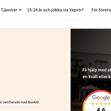
Tjänster
15-24 år och jobba via Yepstr?
För föret
Få hjälp med at
en kväll eller
är verifierade med BankID