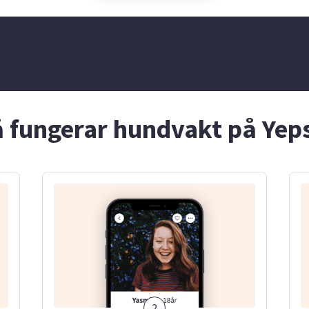
tna blommor mm.
hur viktigt det är att ha
social. Jag har 
l, framåt och är
någon man kan lita på. Jag
mindre syskon o
assa tider. Jag
ser fram emot att hjälpa dig
hund. Utöver det
ra kreativ och har
eller din familj!
även barnvaktat
 kusiner och
r varit kul. Är
full!
 fungerar hundvakt på Yep
2