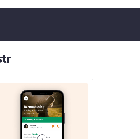
både ett
ch katt och
 har jag
 en gång.
str
3