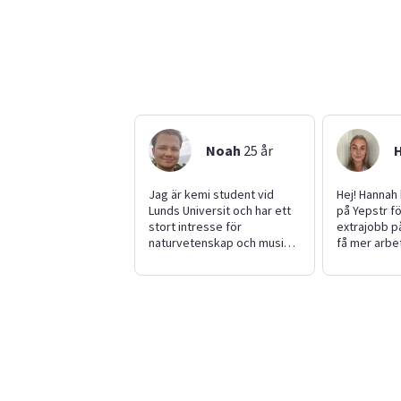
Noah
25
år
Jag är kemi student vid
Hej! Hannah 
Lunds Universit och har ett
på Yepstr fö
stort intresse för
extrajobb på
naturvetenskap och musik,
få mer arbe
särskilt rock och jazz. Jag
till framtiden. Jag är en 
spelar gitarr, saxofon och
och framåt t
brädspel på fritiden, gärna
umgås med 
med andra! Jag är halvt
av mina stör
irländsk och talar därför
att rita och måla.
engelska på en hög nivå.
hjälpa till m
Erfarenheter jag kan dra
barnvaktsjob
nytta av är en del jobb här
staket och 
på Yepster samt en massa
Öppen för fl