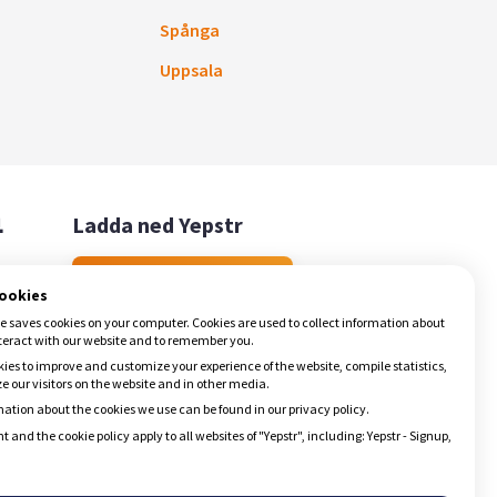
Spånga
Uppsala

Ladda ned Yepstr
Ladda ned Yepstr
cookies
e saves cookies on your computer. Cookies are used to collect information about
teract with our website and to remember you.
ies to improve and customize your experience of the website, compile statistics,
 our visitors on the website and in other media.
ation about the cookies we use can be found in our privacy policy.
t and the cookie policy apply to all websites of "Yepstr", including: Yepstr - Signup,