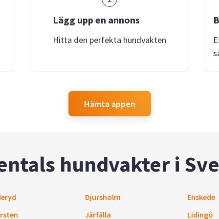
Lägg upp en annons
B
Hitta den perfekta hundvakten
E
s
Hämta appen
entals hundvakter i Sve
eryd
Djursholm
Enskede
rsten
Järfälla
Lidingö