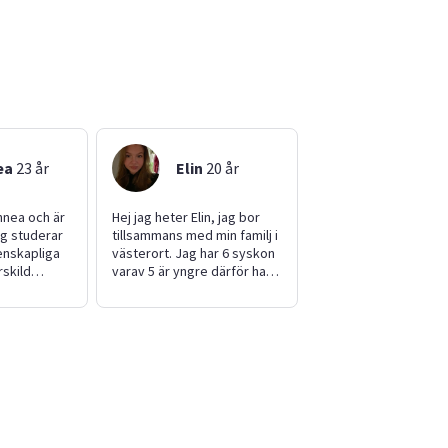
ea
23
år
Elin
20
år
innea och är
Hej jag heter Elin, jag bor
ag studerar
tillsammans med min familj i
enskapliga
västerort. Jag har 6 syskon
skild
varav 5 är yngre därför har
r på
jag rätt mycket erfarenhet
 fritid
av olika åldrar. Jag går 1
övar yoga.
året i vård och omsorg på
r att dra in
gymnasiet. Jag söker helst
r men även
jobb som barnvakt eller
. Jag är en
djurpassare men kan alltid
turerad
anpassa mig.
cket energi
t vara