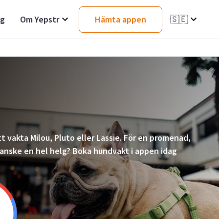
ag
Om Yepstr
Hämta appen
🇸🇪
t vakta Milou, Pluto eller Lassie. För en promenad,
 kanske en hel helg? Boka hundvakt i appen idag