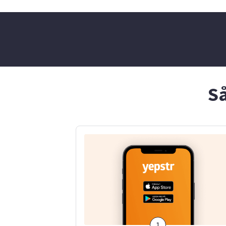
erfarenhet i trädgård,
handla, vat
servering och event. Mina
Jag är socia
bästa egenskaper är att jag
bra på att p
älskar att hålla mig
gillar att va
sysselsatt och gillar att ta
passat mina
initiativ!
tycker de ha
även ansvars
Så
1