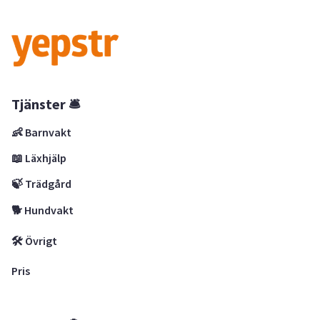
Tjänster 🛎
👶 Barnvakt
📖 Läxhjälp
🍃 Trädgård
🐕 Hundvakt
🛠 Övrigt
Pris