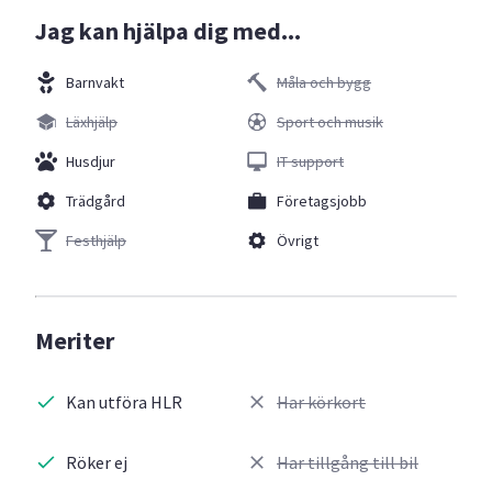
Jag kan hjälpa dig med...
Barnvakt
Måla och bygg
Läxhjälp
Sport och musik
Husdjur
IT support
Trädgård
Företagsjobb
Festhjälp
Övrigt
Meriter
Kan utföra HLR
Har körkort
Röker ej
Har tillgång till bil