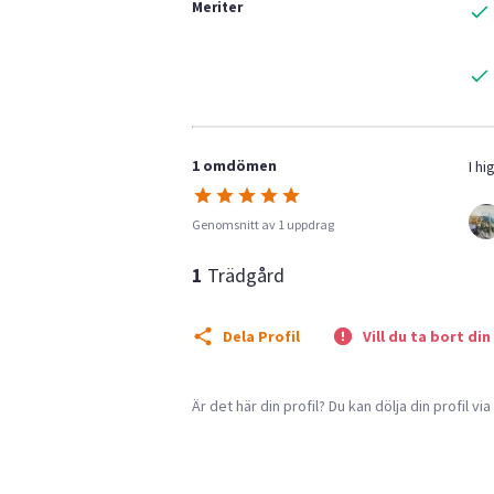
Meriter
1 omdömen
I h
Genomsnitt av 1 uppdrag
1
Trädgård
Dela Profil
Vill du ta bort din
Är det här din profil? Du kan dölja din profil vi