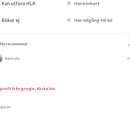
Kan utföra HLR
Har körkort
Röker ej
Har tillgång till bil
ighly recommend
Namrata
2
 profil från google, klicka här
a appen