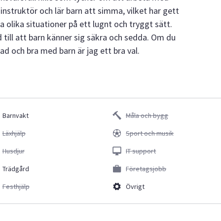
instruktör och lär barn att simma, vilket har gett
 olika situationer på ett lugnt och tryggt sätt.
id till att barn känner sig säkra och sedda. Om du
ad och bra med barn är jag ett bra val.
Barnvakt
Måla och bygg
Läxhjälp
Sport och musik
Husdjur
IT support
Trädgård
Företagsjobb
Festhjälp
Övrigt