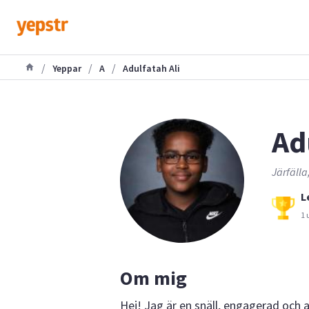
/
/
/
Yeppar
A
Adulfatah Ali
Ad
Järfälla
L
1 
Om mig
Hej! Jag är en snäll, engagerad och 