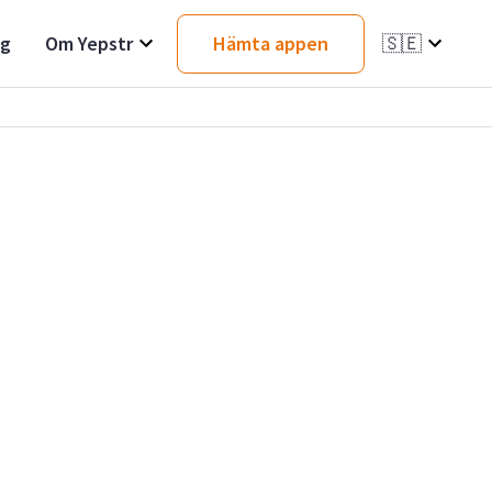
ag
Om Yepstr
Hämta appen
🇸🇪