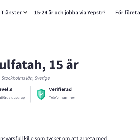
Tjänster
15-24 år och jobba via Yepstr?
För föret
ulfatah, 15 år
, Stockholms län, Sverige
evel 3
Verifierad
utförda uppdrag
Telefonnummer
ansvarsfull kille som tycker om att arbeta med