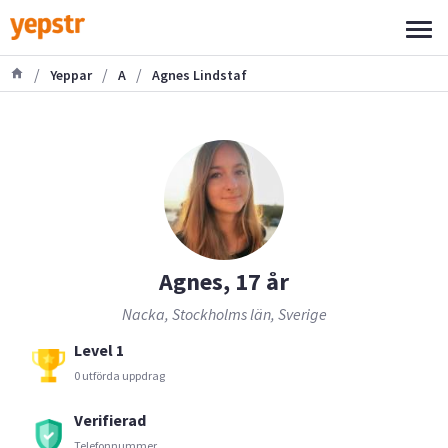
/
/
/
Yeppar
A
Agnes Lindstaf
Agnes, 17 år
Nacka, Stockholms län, Sverige
Level 1
0 utförda uppdrag
Verifierad
Telefonnummer