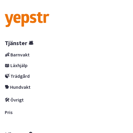
Tjänster 🛎
👶 Barnvakt
📖 Läxhjälp
🍃 Trädgård
🐕 Hundvakt
🛠 Övrigt
Pris