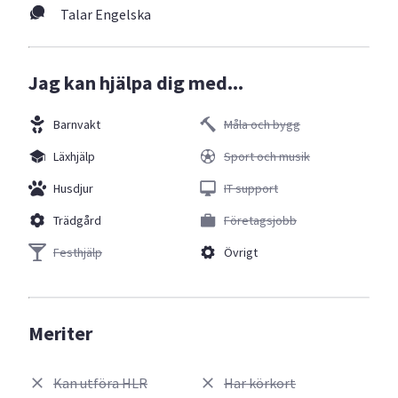
Talar Engelska
Jag kan hjälpa dig med...
Barnvakt
Måla och bygg
Läxhjälp
Sport och musik
Husdjur
IT support
Trädgård
Företagsjobb
Festhjälp
Övrigt
Meriter
Kan utföra HLR
Har körkort