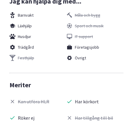
Jag kan hjälpa dig med...
Barnvakt
Måla och bygg
Läxhjälp
Sport och musik
Husdjur
IT support
Trädgård
Företagsjobb
Festhjälp
Övrigt
Meriter
Kan utföra HLR
Har körkort
Röker ej
Har tillgång till bil