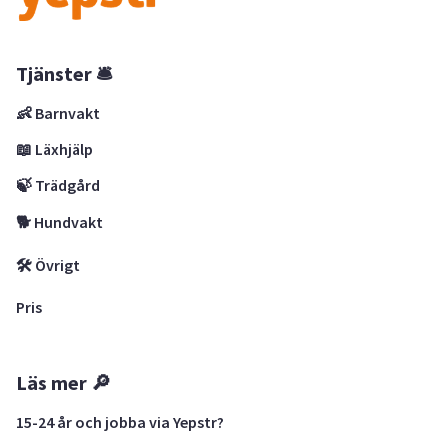
Tjänster 🛎
👶 Barnvakt
📖 Läxhjälp
🍃 Trädgård
🐕 Hundvakt
🛠 Övrigt
Pris
Läs mer 🔎
15-24 år och jobba via Yepstr?