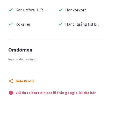
Kan utföra HLR
Har körkort
Röker ej
Har tillgång till bil
Omdömen
Inga omdömen ännu
Dela Profil
Vill du ta bort din profil från google, klicka här