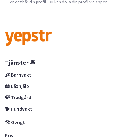
Är det här din profil? Du kan dölja din profil via appen
Tjänster 🛎
👶 Barnvakt
📖 Läxhjälp
🍃 Trädgård
🐕 Hundvakt
🛠 Övrigt
Pris