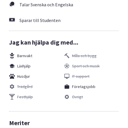
Talar Svenska och Engelska
Sparar till Studenten
Jag kan hjälpa dig med...
Barnvakt
Måla och bygg
Läxhjälp
Sport och musik
Husdjur
IT support
Trädgård
Företagsjobb
Festhjälp
Övrigt
Meriter