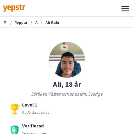
/
/
/
Yeppar
A
Ali Baki
Ali, 18 år
Söråker, Västernorrlands län, Sverige
Level 1
0 utförda uppdrag
Verifierad
Telefonnummer