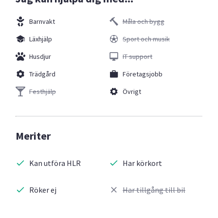
Barnvakt
Måla och bygg
Läxhjälp
Sport och musik
Husdjur
IT support
Trädgård
Företagsjobb
Festhjälp
Övrigt
Meriter
Kan utföra HLR
Har körkort
Röker ej
Har tillgång till bil