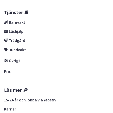
Tjänster 🛎
👶 Barnvakt
📖 Läxhjälp
🍃 Trädgård
🐕 Hundvakt
🛠 Övrigt
Pris
Läs mer 🔎
15-24 år och jobba via Yepstr?
Karriär